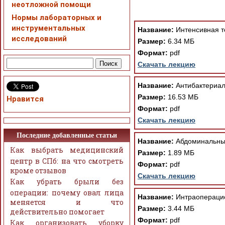
неотложной помощи
При просмотре в режим
Нормы лабораторных и
поддержки Вашим брау
инструментальных
ошибка устраняется Ва
Название:
Интенсивная т
исследований
Размер:
6.34 МБ
Формат:
pdf
Скачать лекцию
Название:
Антибактериал
Размер:
16.53 МБ
Нравится
Формат:
pdf
Скачать лекцию
Последние добавленные статьи
Название:
Абдоминальный
Как выбрать медицинский
Размер:
1.89 МБ
центр в СПб: на что смотреть
Формат:
pdf
кроме отзывов
Скачать лекцию
Как убрать брыли без
операции: почему овал лица
Название:
Интраоперацио
меняется и что
Размер:
3.44 МБ
действительно помогает
Формат:
pdf
Как организовать уборку