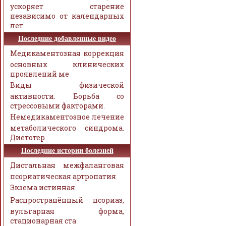
ускоряет старение
независимо от календарных
лет
Последние добавленные видео
Медикаментозная коррекция
основных клинических
проявлений ме
Виды физической
активности. Борьба со
стрессовыми факторами.
Немедикаментозное лечение
метаболического синдрома.
Диетотер
Последние истории болезней
Дистальная межфаланговая
псориатическая артропатия
Экзема истинная
Распространённый псориаз,
вульгарная форма,
стационарная ста