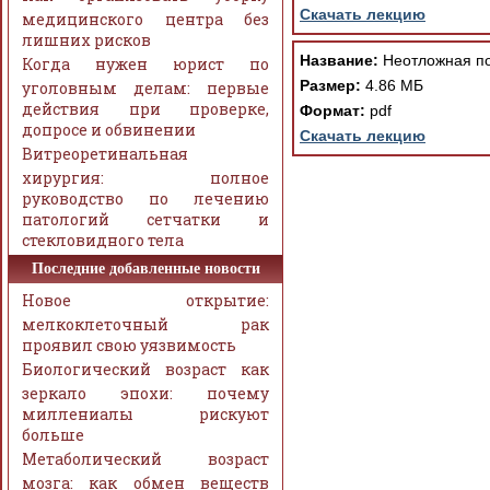
Скачать лекцию
медицинского центра без
лишних рисков
Название:
Неотложная по
Когда нужен юрист по
Размер:
4.86 МБ
уголовным делам: первые
действия при проверке,
Формат:
pdf
допросе и обвинении
Скачать лекцию
Витреоретинальная
хирургия: полное
руководство по лечению
патологий сетчатки и
стекловидного тела
Последние добавленные новости
Новое открытие:
мелкоклеточный рак
проявил свою уязвимость
Биологический возраст как
зеркало эпохи: почему
миллениалы рискуют
больше
Метаболический возраст
мозга: как обмен веществ