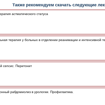
е "Читать онлайн" возможны различные ошибки отображения 
Также рекомендуем скачать следующие ле
зером шрифтов и изменения размеров исходных шаблонов. 
шим программным обеспечением автоматически.
ерапия астматического статуса
ьная терапия у больных в отделении реанимации и интенсивной т
 сепсис. Перитонит
нный рабдомиолиз в урологии. Профилактика.