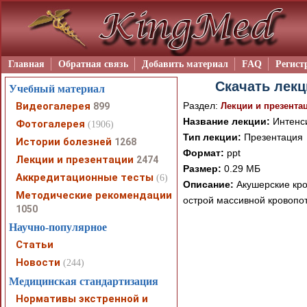
Главная
Обратная связь
Добавить материал
FAQ
Регист
Скачать лекц
Учебный материал
Видеогалерея
Раздел:
899
Лекции и презента
Название лекции:
Интенси
Фотогалерея
(1906)
Тип лекции:
Презентация
Истории болезней
1268
Формат:
ppt
Лекции и презентации
2474
Размер:
0.29 МБ
Аккредитационные тесты
(6)
Описание:
Акушерские кро
Методические рекомендации
острой массивной кровопо
1050
Научно-популярное
Статьи
Новости
(244)
Медицинская стандартизация
Нормативы экстренной и