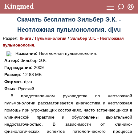
Kingmed
Вход
Скачать бесплатно Зильбер Э.К. -
Учебный материал
Логин (E-mail):
Неотложная пульмонология. djvu
Видеогалерея
899
Раздел:
/
/
Книги
Пульмонология
Зильбер Э.К. - Неотложная
Пароль
Фотогалерея
пульмонология.
(1906)
Название:
Неотложная пульмонология.
Истории болезней
1268
Автор:
Зильбер Э.К.
Восстановить пароль
Год издания:
2009
Лекции и презентации
2474
Регистрация
Размер:
12.83 МБ
Вход
Аккредитационные тесты
Формат:
djvu
(6)
Язык:
Русский
Методические рекомендации
1050
В представленном руководстве по неотложной
пульмонологии рассматривается диагностика и неотложная
Научно-популярное
помощь при угрожающих состояниях, часто встречающихся в
Статьи
клинической практике и обусловлены дыхательной
недостаточностью. В зависимости от клинико-
Новости
(244)
физиологических аспектов патологического процесса