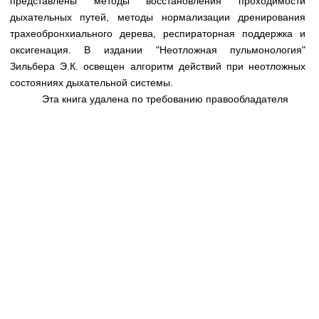
представлены методы восстановления проходимости
Медицинская стандартизация
дыхательных путей, методы нормализации дренирования
Нормативы экстренной и неотложной помощи
трахеобронхиального дерева, респираторная поддержка и
оксигенация. В издании "Неотложная пульмонология"
Нормы лабораторных и инструментальных
Зильбера Э.К. освещен алгоритм действий при неотложных
исследований
состояниях дыхательной системы.
Эта книга удалена по требованию правообладателя
Обратная связь
Добавить материал
FAQ