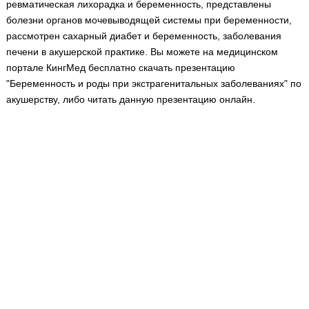
ревматическая лихорадка и беременность, представлены
Медицинская стандартизация
болезни органов мочевыводящей системы при беременности,
Нормативы экстренной и неотложной помощи
рассмотрен сахарный диабет и беременность, заболевания
печени в акушерской практике. Вы можете на медицинском
Нормы лабораторных и инструментальных
портале КингМед бесплатно скачать презентацию
исследований
"Беременность и роды при экстрагенитальных заболеваниях" по
Обратная связь
акушерству, либо читать данную презентацию онлайн.
Добавить материал
FAQ