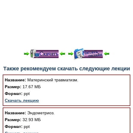
При просмотре в режиме "Читать онлайн" возможны
Также рекомендуем скачать следующие лекции
различные ошибки отображения документа в результате
отсутствия поддержки Вашим браузером шрифтов и
Название:
Материнский травматизм.
изменения размеров исходных шаблонов. При
Размер:
17.67 МБ
скачивании документа данная ошибка устраняется Вашим
Формат:
ppt
программным обеспечением автоматически.
Скачать лекцию
Название:
Эндометриоз.
Размер:
32.93 МБ
Формат:
ppt