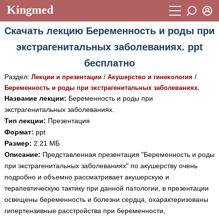
Kingmed
Вход
Скачать лекцию Беременность и роды при
Учебный материал
Логин (E-mail):
экстрагенитальных заболеваниях. ppt
Видеогалерея
899
бесплатно
Пароль
Фотогалерея
(1906)
Раздел:
/
/
Лекции и презентации
Акушерство и гинекология
Беременность и роды при экстрагенитальных заболеваниях.
Истории болезней
1268
Название лекции:
Беременность и роды при
Восстановить пароль
экстрагенитальных заболеваниях.
Лекции и презентации
2474
Регистрация
Тип лекции:
Презентация
Вход
Аккредитационные тесты
(6)
Формат:
ppt
Размер:
2.21 МБ
Методические рекомендации
1050
Описание:
Представленная презентация "Беременность и роды
при экстрагенитальных заболеваниях" по акушерству очень
Научно-популярное
подробно и объемно рассматривает акушерскую и
Статьи
терапевтическую тактику при данной патологии, в презентации
освещены беременность и болезни сердца, охарактеризованы
Новости
(244)
гипертензивные расстройства при беременности,