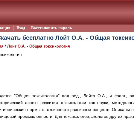
рация
Вход
Восстановить пароль
качать бесплатно Лойт О.А. - Общая токсик
/
ия
Лойт О.А. - Общая токсикология
ксикология
одстве "Общая токсикология" под ред., Лойта О.А., и соавт., 
сторический аспект развития токсикологии как науки, методолог
игиенические нормы к токсичности различных веществ. Описаны в
 пищевой промышленности. Для токсикологов, экологов других прак