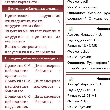
Формат:
pdf
стационарная ста
Язык:
Украинский
Последние добавленные лекции
Описание:
Учебное руков
Критические нарушения
соединений. Описаны ост
жизнедеятельности у
хирургических боль
Назван
Эндогенные интоксикации в
Автор:
Маркова И.В.
хирургии и принципы их
Год издания:
1998
коррекции
Размер:
16.43 МБ
Водно-электролитные
Формат:
djvu
нарушения и их коррекция
Язык:
Русский
Последние добавленные методички
Описание:
Руководство "К
Драпкина О.М. - Диспансерное
Второй - рассматривает
наблюдение больных с
хроническо
Назван
Драпкина О.М. - Диспансерное
Автор:
Маркова И.В.
наблюдение пациентов с
Год издания:
1998
болезням
Размер:
11.73 МБ
Драпкина О.М. - Диспансерное
Формат:
djvu
наблюдение больных с
нарушением
Язык:
Русский