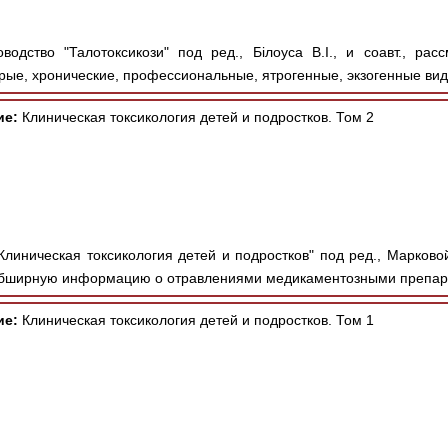
одство "Талотоксикози" под ред., Білоуса В.І., и соавт., рас
рые, хронические, профессиональные, ятрогенные, экзогенные вид
ие:
Клиническая токсикология детей и подростков. Том 2
линическая токсикология детей и подростков" под ред., Марковой И
 обширную информацию о отравлениями медикаментозными препар
ие:
Клиническая токсикология детей и подростков. Том 1