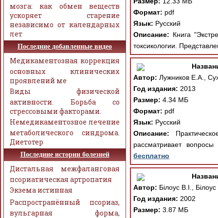
Размер:
12.33 МБ
мозга: как обмен веществ
Формат:
pdf
ускоряет старение
Язык:
Русский
независимо от календарных
лет
Описание:
Книга "Экстре
токсикологии. Представле
Последние добавленные видео
Медикаментозная коррекция
Назван
основных клинических
Автор:
Лужников Е.А., Су
проявлений ме
Год издания:
2013
Виды физической
Размер:
4.34 МБ
активности. Борьба со
стрессовыми факторами.
Формат:
pdf
Немедикаментозное лечение
Язык:
Русский
метаболического синдрома.
Описание:
Практическое
Диетотер
рассматривает вопросы 
Последние истории болезней
бесплатно
Дистальная межфаланговая
Назван
псориатическая артропатия
Автор:
Білоус В.І., Білоус
Экзема истинная
Год издания:
2002
Распространённый псориаз,
Размер:
3.87 МБ
вульгарная форма,