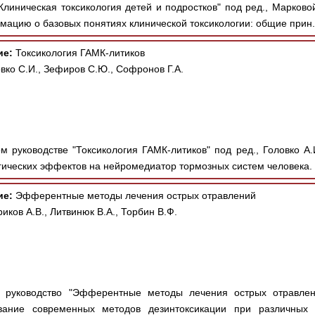
линическая токсикология детей и подростков" под ред., Марковой И
мацию о базовых понятиях клинической токсикологии: общие прин.
ие:
Токсикология ГАМК-литиков
овко С.И., Зефиров С.Ю., Софронов Г.А.
м руководстве "Токсикология ГАМК-литиков" под ред., Головко А.И
ических эффектов на нейромедиатор тормозных систем человека. 
ие:
Эфферентные методы лечения острых отравлений
иков А.В., Литвинюк В.А., Торбин В.Ф.
 руководство "Эфферентные методы лечения острых отравлений
ование современных методов дезинтоксикации при различных 