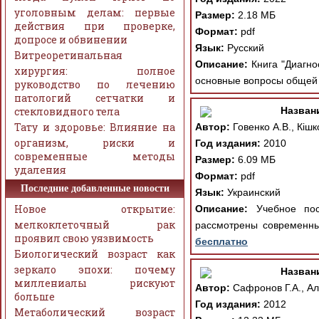
уголовным делам: первые
Размер:
2.18 МБ
действия при проверке,
Формат:
pdf
допросе и обвинении
Язык:
Русский
Витреоретинальная
Описание:
Книга "Диагно
хирургия: полное
основные вопросы общей 
руководство по лечению
патологий сетчатки и
стекловидного тела
Назван
Тату и здоровье: Влияние на
Автор:
Говенко А.В., Кішко
организм, риски и
Год издания:
2010
современные методы
Размер:
6.09 МБ
удаления
Формат:
pdf
Последние добавленные новости
Язык:
Украинский
Новое открытие:
Описание:
Учебное посо
мелкоклеточный рак
рассмотрены современны
проявил свою уязвимость
бесплатно
Биологический возраст как
зеркало эпохи: почему
Назван
миллениалы рискуют
Автор:
Сафронов Г.А., Ал
больше
Год издания:
2012
Метаболический возраст