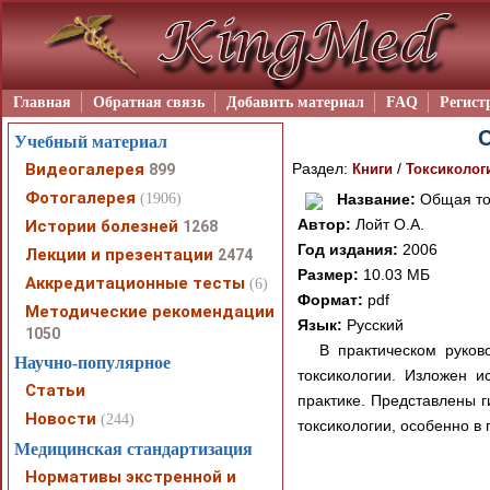
Главная
Обратная связь
Добавить материал
FAQ
Регист
С
Учебный материал
Видеогалерея
Раздел:
/
899
Книги
Токсиколог
Фотогалерея
(1906)
Название:
Общая то
Автор:
Лойт О.А.
Истории болезней
1268
Год издания:
2006
Лекции и презентации
2474
Размер:
10.03 МБ
Аккредитационные тесты
(6)
Формат:
pdf
Методические рекомендации
Язык:
Русский
1050
В практическом руков
Научно-популярное
токсикологии. Изложен и
Статьи
практике. Представлены г
Новости
(244)
токсикологии, особенно в
Медицинская стандартизация
Нормативы экстренной и