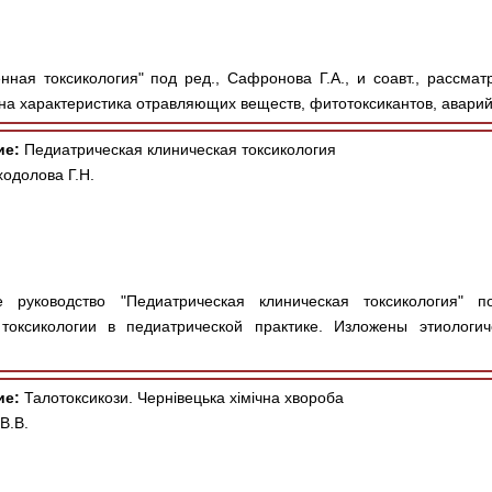
нная токсикология" под ред., Сафронова Г.А., и соавт., рассма
на характеристика отравляющих веществ, фитотоксикантов, аварий
ие:
Педиатрическая клиническая токсикология
ходолова Г.Н.
 руководство "Педиатрическая клиническая токсикология" по
токсикологии в педиатрической практике. Изложены этиологич
ие:
Талотоксикози. Чернівецька хімічна хвороба
 В.В.