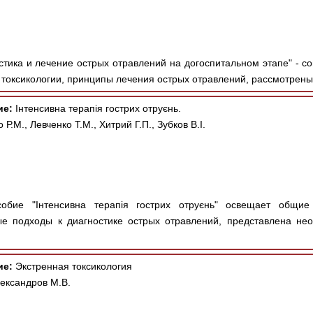
стика и лечение острых отравлений на догоспитальном этапе" - с
токсикологии, принципы лечения острых отравлений, рассмотрены 
ие:
Інтенсивна терапія гострих отруєнь.
 Р.М., Левченко Т.М., Хитрий Г.П., Зубков В.І.
бие "Інтенсивна терапія гострих отруєнь" освещает общие 
е подходы к диагностике острых отравлений, представлена не
ие:
Экстренная токсикология
ександров М.В.