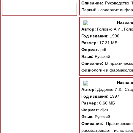
Описание:
Руководство "К
Первый - содержит инфор
Назван
Автор:
Головко А.И., Гол
Год издания:
1996
Размер:
17.31 МБ
Формат:
pdf
Язык:
Русский
Описание:
В практическо
физиологии и фармаколог
Назван
Автор:
Деденко И.К., Стар
Год издания:
1997
Размер:
6.66 МБ
Формат:
djvu
Язык:
Русский
Описание:
Практическое
рассматривает использ