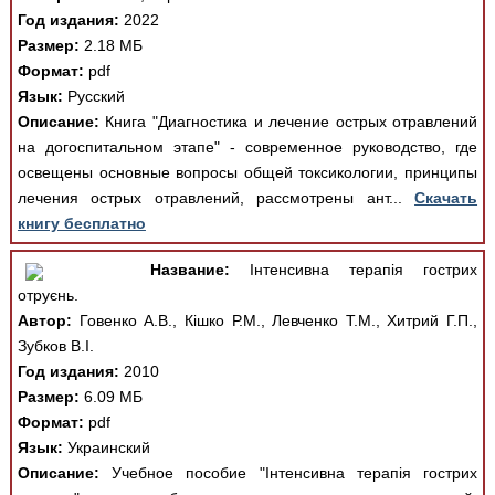
Год издания:
2022
Размер:
2.18 МБ
Формат:
pdf
Язык:
Русский
Описание:
Книга "Диагностика и лечение острых отравлений
на догоспитальном этапе" - современное руководство, где
освещены основные вопросы общей токсикологии, принципы
лечения острых отравлений, рассмотрены ант...
Скачать
книгу бесплатно
Название:
Інтенсивна терапія гострих
отруєнь.
Автор:
Говенко А.В., Кішко Р.М., Левченко Т.М., Хитрий Г.П.,
Зубков В.І.
Год издания:
2010
Размер:
6.09 МБ
Формат:
pdf
Язык:
Украинский
Описание:
Учебное пособие "Інтенсивна терапія гострих