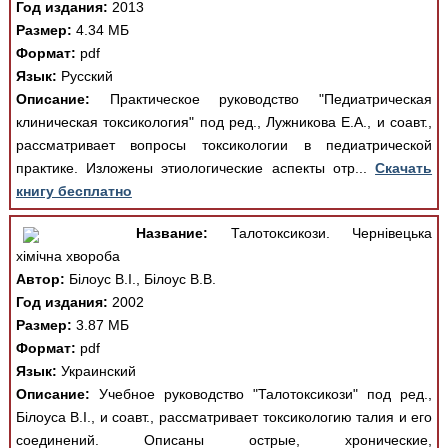
Год издания:
2013
Размер:
4.34 МБ
Формат:
pdf
Язык:
Русский
Описание:
Практическое руководство "Педиатрическая
клиническая токсикология" под ред., Лужникова Е.А., и соавт.,
рассматривает вопросы токсикологии в педиатрической
практике. Изложены этиологические аспекты отр...
Скачать
книгу бесплатно
Название:
Талотоксикози. Чернівецька
хімічна хвороба
Автор:
Білоус В.І., Білоус В.В.
Год издания:
2002
Размер:
3.87 МБ
Формат:
pdf
Язык:
Украинский
Описание:
Учебное руководство "Талотоксикози" под ред.,
Білоуса В.І., и соавт., рассматривает токсикологию талия и его
соединений. Описаны острые, хронические,