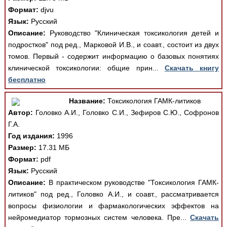
Формат:
djvu
Язык:
Русский
Описание:
Руководство "Клиническая токсикология детей и
подростков" под ред., Марковой И.В., и соавт., состоит из двух
томов. Первый - содержит информацию о базовых понятиях
клинической токсикологии: общие прин...
Скачать книгу
бесплатно
Название:
Токсикология ГАМК-литиков
Автор:
Головко А.И., Головко С.И., Зефиров С.Ю., Софронов
Г.А.
Год издания:
1996
Размер:
17.31 МБ
Формат:
pdf
Язык:
Русский
Описание:
В практическом руководстве "Токсикология ГАМК-
литиков" под ред., Головко А.И., и соавт., рассматривается
вопросы физиологии и фармакологических эффектов на
нейромедиатор тормозных систем человека. Пре...
Скачать