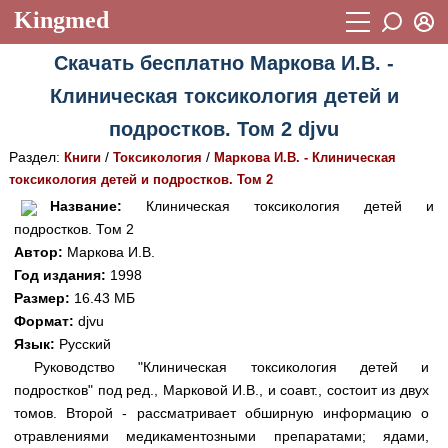
Kingmed
Вход
Скачать бесплатно Маркова И.В. -
Учебный материал
Логин (E-mail):
Клиническая токсикология детей и
Видеогалерея
899
подростков. Том 2 djvu
Пароль
Фотогалерея
(1906)
Раздел:
/
/
Книги
Токсикология
Маркова И.В. - Клиническая
токсикология детей и подростков. Том 2
Истории болезней
1268
Восстановить пароль
Название:
Клиническая токсикология детей и
Лекции и презентации
2474
Регистрация
подростков. Том 2
Автор:
Маркова И.В.
Вход
Аккредитационные тесты
(6)
Год издания:
1998
Размер:
16.43 МБ
Методические рекомендации
1050
Формат:
djvu
Научно-популярное
Язык:
Русский
Руководство "Клиническая токсикология детей и
Статьи
подростков" под ред., Марковой И.В., и соавт., состоит из двух
томов. Второй - рассматривает обширную информацию о
Новости
(244)
отравлениями медикаментозными препаратами; ядами,