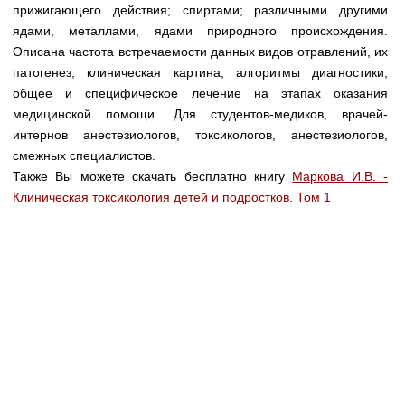
Медицинская стандартизация
прижигающего действия; спиртами; различными другими
ядами, металлами, ядами природного происхождения.
Нормативы экстренной и неотложной помощи
Описана частота встречаемости данных видов отравлений, их
патогенез, клиническая картина, алгоритмы диагностики,
Нормы лабораторных и инструментальных
общее и специфическое лечение на этапах оказания
исследований
медицинской помощи. Для студентов-медиков, врачей-
Обратная связь
интернов анестезиологов, токсикологов, анестезиологов,
Добавить материал
смежных специалистов.
FAQ
Также Вы можете скачать бесплатно книгу
Маркова И.В. -
Клиническая токсикология детей и подростков. Том 1