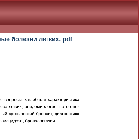
ые болезни легких. pdf
ие вопросы, как общая характеристика
езе легких, эпидемиология, патогенез
ый хронический бронхит, диагностика
овисцидозе, бронхоэктазии