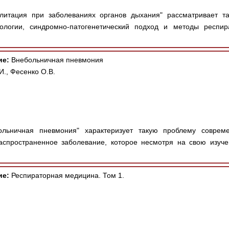
литация при заболеваниях органов дыхания" рассматривает т
ологии, синдромно-патогенетический подход и методы респир
ие:
Внебольничная пневмония
., Фесенко О.В.
льничная пневмония" характеризует такую проблему соврем
аспространенное заболевание, которое несмотря на свою изуче
ие:
Респираторная медицина. Том 1.