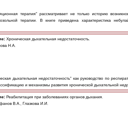
яционная терапия" рассматривает не только историю возникно
озольной терапии. В книге приведена характеристика небула
ие:
Хроническая дыхательная недостаточность.
ова Н.А.
еская дыхательная недостаточность" как руководство по респира
лассификацию и механизмы развития хронической дыхательной недо
ие:
Реабилитация при заболеваниях органов дыхания.
фанов В.А., Глазкова И.И.