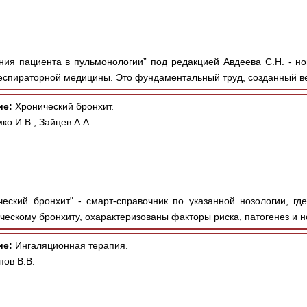
ния пациента в пульмонологии” под редакцией Авдеева С.Н. - но
респираторной медицины. Это фундаментальный труд, созданный в
ие:
Хронический бронхит.
ко И.В., Зайцев А.А.
еский бронхит" - смарт-справочник по указанной нозологии, г
ческому бронхиту, охарактеризованы факторы риска, патогенез и н
ие:
Ингаляционная терапия.
пов В.В.