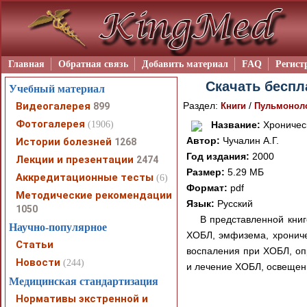
Главная
Обратная связь
Добавить материал
FAQ
Регист
Скачать беспл
Учебный материал
Видеогалерея
Раздел:
/
899
Книги
Пульмонол
Фотогалерея
(1906)
Название:
Хроническ
Автор:
Чучалин А.Г.
Истории болезней
1268
Год издания:
2000
Лекции и презентации
2474
Размер:
5.29 МБ
Аккредитационные тесты
(6)
Формат:
pdf
Методические рекомендации
Язык:
Русский
1050
В представленной книг
Научно-популярное
ХОБЛ, эмфизема, хроничес
Статьи
воспаления при ХОБЛ, опр
Новости
(244)
и лечение ХОБЛ, освещены
Медицинская стандартизация
Нормативы экстренной и