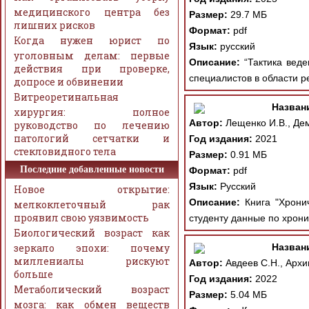
медицинского центра без
Размер:
29.7 МБ
лишних рисков
Формат:
pdf
Когда нужен юрист по
Язык:
русский
уголовным делам: первые
Описание:
“Тактика веде
действия при проверке,
специалистов в области 
допросе и обвинении
Витреоретинальная
Назван
хирургия: полное
Автор:
Лещенко И.В., Дем
руководство по лечению
патологий сетчатки и
Год издания:
2021
стекловидного тела
Размер:
0.91 МБ
Последние добавленные новости
Формат:
pdf
Язык:
Русский
Новое открытие:
Описание:
Книга "Хронич
мелкоклеточный рак
проявил свою уязвимость
студенту данные по хрони
Биологический возраст как
зеркало эпохи: почему
Назван
миллениалы рискуют
Автор:
Авдеев С.Н., Архи
больше
Год издания:
2022
Метаболический возраст
Размер:
5.04 МБ
мозга: как обмен веществ