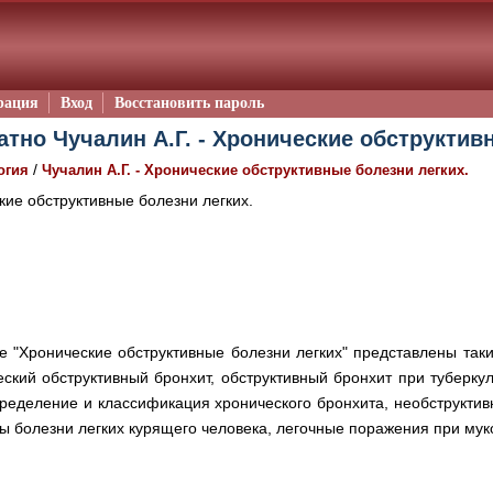
рация
Вход
Восстановить пароль
атно Чучалин А.Г. - Хронические обструктивн
/
огия
Чучалин А.Г. - Хронические обструктивные болезни легких.
ие обструктивные болезни легких.
е "Хронические обструктивные болезни легких" представлены так
кий обструктивный бронхит, обструктивный бронхит при туберкул
еделение и классификация хронического бронхита, необструктивн
 болезни легких курящего человека, легочные поражения при мук