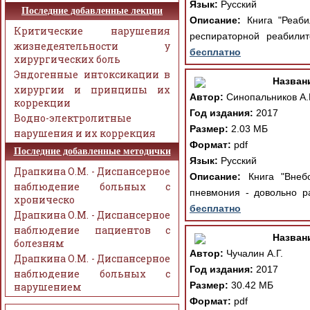
Язык:
Русский
Последние добавленные лекции
Описание:
Книга "Реаби
Критические нарушения
респираторной реабилит
жизнедеятельности у
бесплатно
хирургических боль
Эндогенные интоксикации в
Назван
хирургии и принципы их
Автор:
Синопальников А.И
коррекции
Год издания:
2017
Водно-электролитные
Размер:
2.03 МБ
нарушения и их коррекция
Формат:
pdf
Последние добавленные методички
Язык:
Русский
Драпкина О.М. - Диспансерное
Описание:
Книга "Внебо
наблюдение больных с
пневмония - довольно р
хроническо
бесплатно
Драпкина О.М. - Диспансерное
наблюдение пациентов с
Назван
болезням
Автор:
Чучалин А.Г.
Драпкина О.М. - Диспансерное
Год издания:
2017
наблюдение больных с
Размер:
30.42 МБ
нарушением
Формат:
pdf