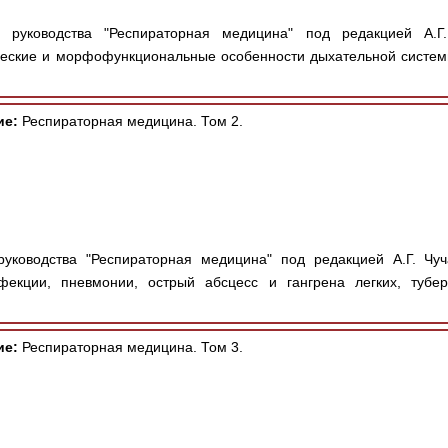
уководства "Респираторная медицина" под редакцией А.Г.
ческие и морфофункциональные особенности дыхательной системы
ие:
Респираторная медицина. Том 2.
уководства "Респираторная медицина" под редакцией А.Г. Чу
екции, пневмонии, острый абсцесс и гангрена легких, тубер
ие:
Респираторная медицина. Том 3.