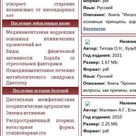
Формат:
pdf
ускоряет старение
Язык:
Русский
независимо от календарных
Описание:
Книга "Ингал
лет
основные принципы аэр
Последние добавленные видео
бесплатно
Медикаментозная коррекция
основных клинических
Назван
проявлений ме
Автор:
Титова О.Н., Кузуб
Виды физической
Год издания:
2021
активности. Борьба со
Размер:
1.57 МБ
стрессовыми факторами.
Формат:
pdf
Немедикаментозное лечение
Язык:
Русский
метаболического синдрома.
Диетотер
Описание:
Книга "Хронич
вопросы, как причины, к
Последние истории болезней
Дистальная межфаланговая
Назван
псориатическая артропатия
Автор:
Малявин А.Г., Епи
Экзема истинная
Год издания:
2010
Распространённый псориаз,
Размер:
2.25 МБ
вульгарная форма,
Формат:
pdf
стационарная ста