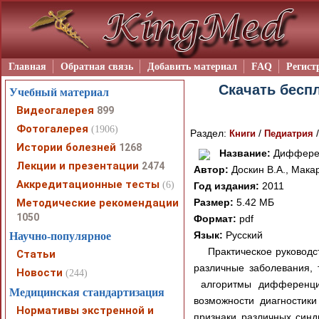
Главная
Обратная связь
Добавить материал
FAQ
Регист
Скачать беспл
Учебный материал
Видеогалерея
899
Фотогалерея
(1906)
Раздел:
/
Книги
Педиатрия
Истории болезней
1268
Название:
Дифферен
Лекции и презентации
2474
Автор:
Доскин В.А., Макар
Аккредитационные тесты
(6)
Год издания:
2011
Методические рекомендации
Размер:
5.42 МБ
1050
Формат:
pdf
Язык:
Русский
Научно-популярное
Практическое руководс
Статьи
различные заболевания,
Новости
(244)
алгоритмы дифференциа
Медицинская стандартизация
возможности диагностик
Нормативы экстренной и
признаки различных синд