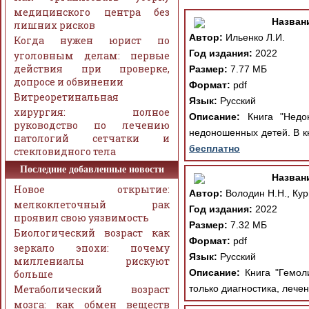
медицинского центра без
Назван
лишних рисков
Автор:
Ильенко Л.И.
Когда нужен юрист по
Год издания:
2022
уголовным делам: первые
действия при проверке,
Размер:
7.77 МБ
допросе и обвинении
Формат:
pdf
Витреоретинальная
Язык:
Русский
хирургия: полное
Описание:
Книга "Недон
руководство по лечению
недоношенных детей. В к
патологий сетчатки и
бесплатно
стекловидного тела
Последние добавленные новости
Назван
Новое открытие:
Автор:
Володин Н.Н., Кур
мелкоклеточный рак
Год издания:
2022
проявил свою уязвимость
Размер:
7.32 МБ
Биологический возраст как
Формат:
pdf
зеркало эпохи: почему
Язык:
Русский
миллениалы рискуют
Описание:
Книга "Гемоли
больше
Метаболический возраст
только диагностика, лечен
мозга: как обмен веществ