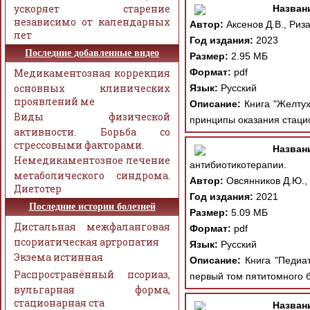
ускоряет старение
Назван
независимо от календарных
Автор:
Аксенов Д.В., Риза
лет
Год издания:
2023
Последние добавленные видео
Размер:
2.95 МБ
Медикаментозная коррекция
Формат:
pdf
основных клинических
Язык:
Русский
проявлений ме
Описание:
Книга "Желтух
Виды физической
принципы оказания стаци
активности. Борьба со
стрессовыми факторами.
Назван
Немедикаментозное лечение
антибиотикотерапии.
метаболического синдрома.
Автор:
Овсянников Д.Ю.,
Диетотер
Год издания:
2021
Последние истории болезней
Размер:
5.09 МБ
Дистальная межфаланговая
Формат:
pdf
псориатическая артропатия
Язык:
Русский
Экзема истинная
Описание:
Книга "Педиат
Распространённый псориаз,
первый том пятитомного б
вульгарная форма,
стационарная ста
Назван