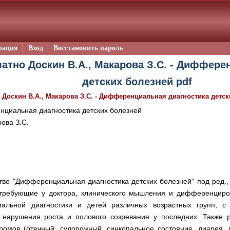
рация
Вход
Восстановить пароль
атно Доскин В.А., Макарова З.С. - Диффере
детских болезней pdf
/
Доскин В.А., Макарова З.С. - Дифференциальная диагностика детск
циальная диагностика детских болезней
ова З.С.
тво "Дифференциальная диагностика детских болезней" под ред., Д
 требующие у доктора, клинического мышления и дифференциро
льной диагностики и детей различных возрастных групп, с 
и нарушения роста и полового созревания у последних. Также
ромов (отечный, судорожный, синкопальное состояние, диарея,