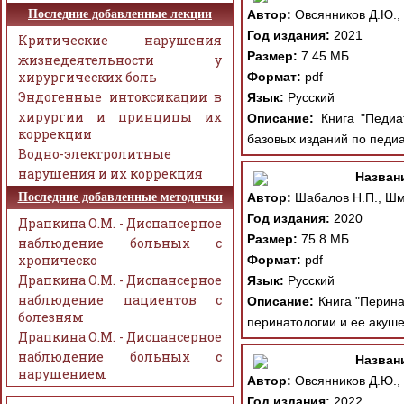
Последние добавленные лекции
Автор:
Овсянников Д.Ю., 
Год издания:
2021
Критические нарушения
Размер:
7.45 МБ
жизнедеятельности у
хирургических боль
Формат:
pdf
Эндогенные интоксикации в
Язык:
Русский
хирургии и принципы их
Описание:
Книга "Педиат
коррекции
базовых изданий по педиа
Водно-электролитные
нарушения и их коррекция
Назван
Последние добавленные методички
Автор:
Шабалов Н.П., Шми
Год издания:
2020
Драпкина О.М. - Диспансерное
Размер:
75.8 МБ
наблюдение больных с
хроническо
Формат:
pdf
Драпкина О.М. - Диспансерное
Язык:
Русский
наблюдение пациентов с
Описание:
Книга "Перинат
болезням
перинатологии и ее акуше
Драпкина О.М. - Диспансерное
наблюдение больных с
Назван
нарушением
Автор:
Овсянников Д.Ю., 
Год издания:
2022