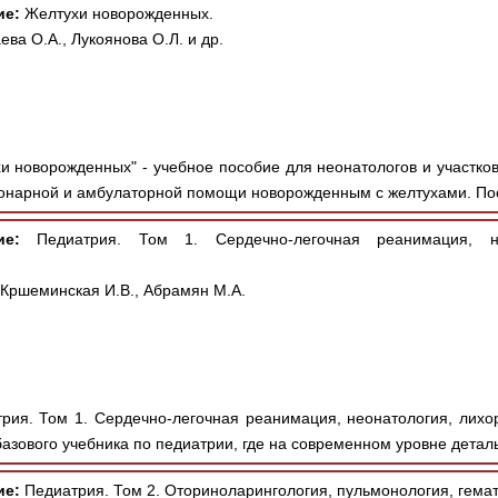
ие:
Желтухи новорожденных.
ева О.А., Лукоянова О.Л. и др.
и новорожденных" - учебное пособие для неонатологов и участко
онарной и амбулаторной помощи новорожденным с желтухами. Пос
ие:
Педиатрия. Том 1. Сердечно-легочная реанимация, н
 Кршеминская И.В., Абрамян М.А.
рия. Том 1. Сердечно-легочная реанимация, неонатология, лихор
азового учебника по педиатрии, где на современном уровне деталь
ие:
Педиатрия. Том 2. Оториноларингология, пульмонология, гема