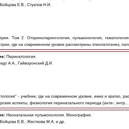
Бойцова Е.В., Стуклов Н.И.
рия. Том 2. Оториноларингология, пульмонология, гематологи
трии, где на современном уровне рассмотрены этиопатогенез, па
ие:
Перинатология.
дт А.А., Гайворонский Д.И.
ология" - учебник, где на современном уровне, емко и кратко, ра
рские аспекты, физиология перинатального периода (анте-, интр..
ие:
Неонатальная пульмонология. Монография.
Бойцова Е.В., Жесткова М.А. и др.