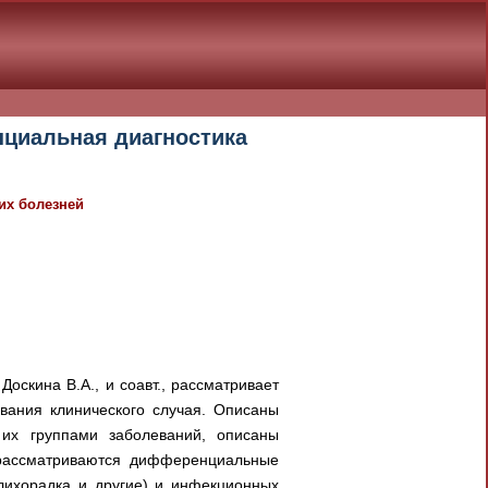
нциальная диагностика
их болезней
оскина В.А., и соавт., рассматривает
вания клинического случая. Описаны
их группами заболеваний, описаны
 рассматриваются дифференциальные
 лихорадка и другие) и инфекционных