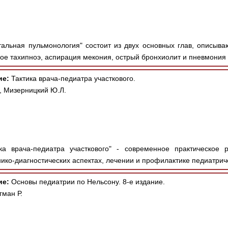
альная пульмонология" состоит из двух основных глав, описыв
ое тахипноэ, аспирация мекония, острый бронхиолит и пневмония 
ие:
Тактика врача-педиатра участкового.
, Мизерницкий Ю.Л.
ка врача-педиатра участкового" - современное практическое 
ико-диагностических аспектах, лечении и профилактике педиатриче
ие:
Основы педиатрии по Нельсону. 8-е издание.
гман Р.