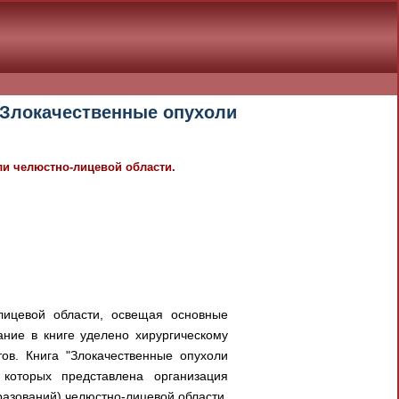
- Злокачественные опухоли
оли челюстно-лицевой области.
лицевой области, освещая основные
ание в книге уделено хирургическому
ов. Книга "Злокачественные опухоли
которых представлена организация
разований) челюстно-лицевой области,