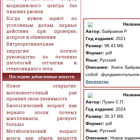
медицинского центра без
лишних рисков
Когда нужен юрист по
Назван
уголовным делам: первые
действия при проверке,
Автор:
Байрамов Р.
допросе и обвинении
Год издания:
2021
Витреоретинальная
Размер:
98.43 МБ
хирургия: полное
Формат:
pdf
руководство по лечению
Язык:
Русский
патологий сетчатки и
Описание:
Книга Байрамо
стекловидного тела
собой фундаментальное
Последние добавленные новости
бесплатно
Новое открытие:
мелкоклеточный рак
Назван
проявил свою уязвимость
Автор:
Пузин С.П.
Биологический возраст как
Год издания:
2024
зеркало эпохи: почему
Размер:
35.37 МБ
миллениалы рискуют
Формат:
pdf
больше
Метаболический возраст
Язык:
Русский
мозга: как обмен веществ
Описание:
Новое издание