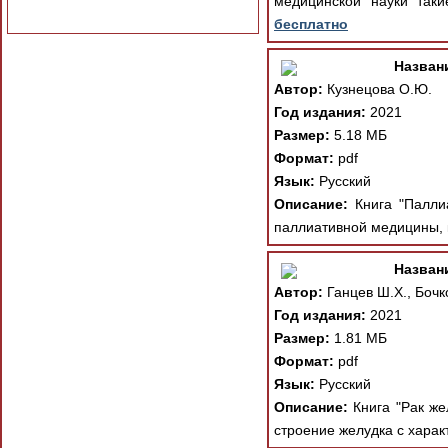
медицинской науки таки
бесплатно
Назван
Автор:
Кузнецова О.Ю.
Год издания:
2021
Размер:
5.18 МБ
Формат:
pdf
Язык:
Русский
Описание:
Книга "Паллиа
паллиативной медицины, 
Назван
Автор:
Ганцев Ш.Х., Бочко
Год издания:
2021
Размер:
1.81 МБ
Формат:
pdf
Язык:
Русский
Описание:
Книга "Рак же
строение желудка с харак