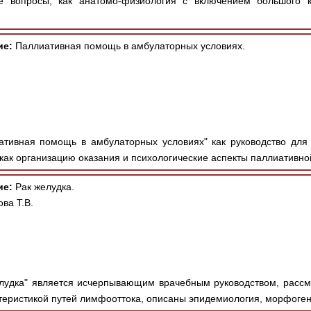
е вопросы, как анатомо-физиология с включением большого к
ие:
Паллиативная помощь в амбулаторных условиях.
тивная помощь в амбулаторных условиях" как руководство для
как организацию оказания и психологические аспекты паллиативно
ие:
Рак желудка.
ва Т.В.
лудка" является исчерпывающим врачебным руководством, расс
теристикой путей лимфооттока, описаны эпидемиология, морфогене