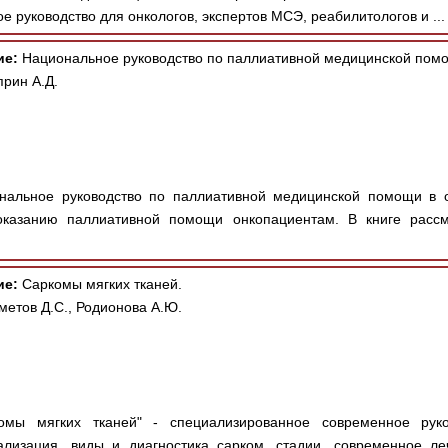
ое руководство для онкологов, экспертов МСЭ, реабилитологов и ..
ие:
Национальное руководство по паллиативной медицинской помо
прин А.Д.
нальное руководство по паллиативной медицинской помощи в о
оказанию паллиативной помощи онкопациентам. В книге рассм
ие:
Саркомы мягких тканей.
метов Д.С., Родионова А.Ю.
мы мягких тканей" - специализированное современное руко
ализация, виды и диагностика сарком, стадии, современное ле