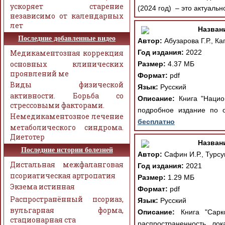
ускоряет старение
(2024 год) – это актуальн
независимо от календарных
лет
Назван
Последние добавленные видео
Автор:
Абузарова Г.Р., Ка
Медикаментозная коррекция
Год издания:
2022
основных клинических
Размер:
4.37 МБ
проявлений ме
Формат:
pdf
Виды физической
Язык:
Русский
активности. Борьба со
Описание:
Книга "Нацио
стрессовыми факторами.
подробное издание по 
Немедикаментозное лечение
бесплатно
метаболического синдрома.
Диетотер
Назван
Последние истории болезней
Автор:
Сафин И.Р., Турсу
Дистальная межфаланговая
Год издания:
2021
псориатическая артропатия
Размер:
1.29 МБ
Экзема истинная
Формат:
pdf
Распространённый псориаз,
Язык:
Русский
вульгарная форма,
Описание:
Книга "Сарко
стационарная ста
распространенность, лок