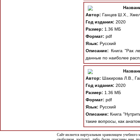
Назван
Автор:
Ганцев Ш.Х., Хмел
Год издания:
2020
Размер:
1.36 МБ
Формат:
pdf
Язык:
Русский
Описание:
Книга "Рак ле
данные по наиболее расп
Назван
Автор:
Шакирова Л.В., Га
Год издания:
2020
Размер:
1.36 МБ
Формат:
pdf
Язык:
Русский
Описание:
Книга "Нутрит
такие вопросы, как анато
Сайт является виртуальным хранилищем учебного ма
свободном доступе), либо были присланы нам по