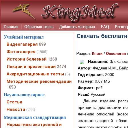
Главная
Обратная связь
Добавить материал
FAQ
Регист
Скачать бесплатн
Учебный материал
Видеогалерея
899
Фотогалерея
(1906)
Раздел:
/
Книги
Онкология
Истории болезней
1268
Название:
Злокачест
Лекции и презентации
2474
Автор:
Федяев И.М., Байр
Аккредитационные тесты
(6)
Год издания:
2000
Методические рекомендации
Размер:
0.67 МБ
1050
Формат:
pdf
Язык:
Русский
Научно-популярное
Данное издание расс
Статьи
принципы диагностики но
Новости
(244)
лечению опухолей (новоо
Медицинская стандартизация
челюстно-лицевой облас
Нормативы экстренной и
онкологической службы в 