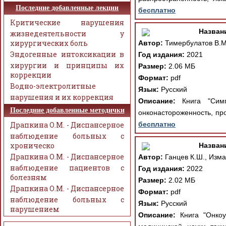
Последние добавленные лекции
бесплатно
Критические нарушения
Назван
жизнедеятельности у
хирургических боль
Автор:
Тимербулатов В.М.
Эндогенные интоксикации в
Год издания:
2021
хирургии и принципы их
Размер:
2.06 МБ
коррекции
Формат:
pdf
Водно-электролитные
Язык:
Русский
нарушения и их коррекция
Описание:
Книга "Симп
Последние добавленные методички
онконастороженность, про
Драпкина О.М. - Диспансерное
бесплатно
наблюдение больных с
хроническо
Назван
Драпкина О.М. - Диспансерное
Автор:
Ганцев К.Ш., Изма
наблюдение пациентов с
Год издания:
2022
болезням
Размер:
2.02 МБ
Драпкина О.М. - Диспансерное
Формат:
pdf
наблюдение больных с
Язык:
Русский
нарушением
Описание:
Книга "Онкоу