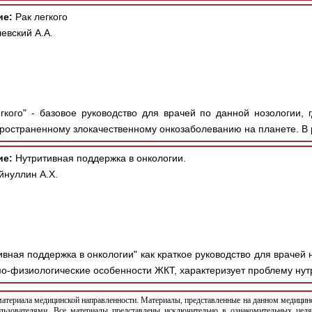
ие:
Рак легкого
евский А.А.
гкого" - базовое руководство для врачей по данной нозологии,
ространенному злокачественному онкозаболеванию на планете. В 
ие:
Нутритивная поддержка в онкологии.
йнуллин А.Х.
ивная поддержка в онкологии" как краткое руководство для врачей
мо-физиологические особенности ЖКТ, характеризует проблему нутр
териала медицинской направленности. Материалы, представленные на данном медицинс
льзователями. Все материалы представлены исключительно в ознакомительных целя