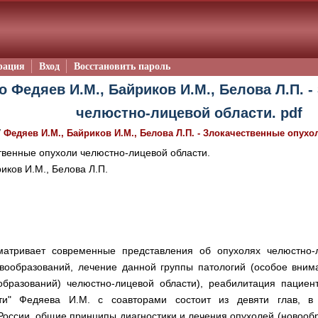
рация
Вход
Восстановить пароль
о Федяев И.М., Байриков И.М., Белова Л.П. 
челюстно-лицевой области. pdf
/
Федяев И.М., Байриков И.М., Белова Л.П. - Злокачественные опух
венные опухоли челюстно-лицевой области.
иков И.М., Белова Л.П.
матривает современные представления об опухолях челюстно-
вообразований, лечение данной группы патологий (особое вним
бразований) челюстно-лицевой области), реабилитация пациент
ти" Федяева И.М. с соавторами состоит из девяти глав, в 
России, общие принципы диагностики и лечения опухолей (новооб