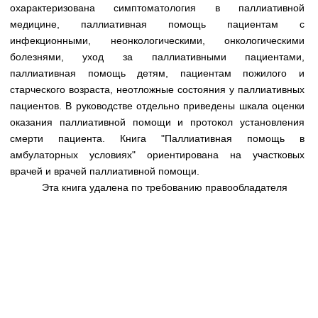
Медицинская стандартизация
охарактеризована симптоматология в паллиативной
медицине, паллиативная помощь пациентам с
Нормативы экстренной и неотложной помощи
инфекционными, неонкологическими, онкологическими
болезнями, уход за паллиативными пациентами,
Нормы лабораторных и инструментальных
паллиативная помощь детям, пациентам пожилого и
исследований
старческого возраста, неотложные состояния у паллиативных
Обратная связь
пациентов. В руководстве отдельно приведены шкала оценки
Добавить материал
оказания паллиативной помощи и протокол установления
FAQ
смерти пациента. Книга "Паллиативная помощь в
амбулаторных условиях" ориентирована на участковых
врачей и врачей паллиативной помощи.
Эта книга удалена по требованию правообладателя