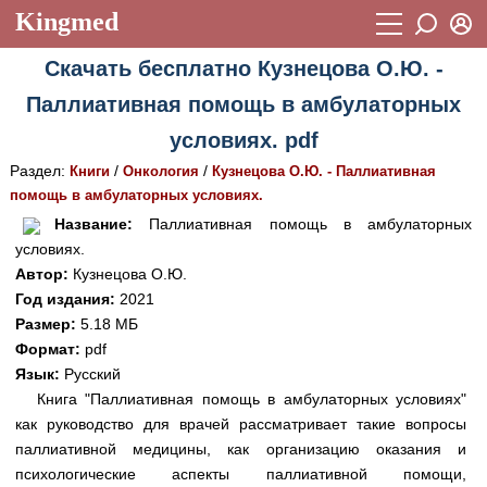
Kingmed
Вход
Скачать бесплатно Кузнецова О.Ю. -
Учебный материал
Логин (E-mail):
Паллиативная помощь в амбулаторных
Видеогалерея
899
условиях. pdf
Пароль
Фотогалерея
(1906)
Раздел:
/
/
Книги
Онкология
Кузнецова О.Ю. - Паллиативная
помощь в амбулаторных условиях.
Истории болезней
1268
Восстановить пароль
Название:
Паллиативная помощь в амбулаторных
Лекции и презентации
2474
Регистрация
условиях.
Автор:
Кузнецова О.Ю.
Вход
Аккредитационные тесты
(6)
Год издания:
2021
Размер:
5.18 МБ
Методические рекомендации
1050
Формат:
pdf
Научно-популярное
Язык:
Русский
Книга "Паллиативная помощь в амбулаторных условиях"
Статьи
как руководство для врачей рассматривает такие вопросы
паллиативной медицины, как организацию оказания и
Новости
(244)
психологические аспекты паллиативной помощи,