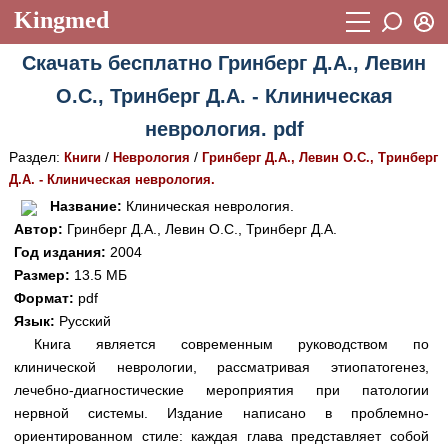
Kingmed
Вход
Скачать бесплатно Гринберг Д.А., Левин
Учебный материал
Логин (E-mail):
О.С., Тринберг Д.А. - Клиническая
Видеогалерея
899
неврология. pdf
Пароль
Фотогалерея
(1906)
Раздел:
/
/
Книги
Неврология
Гринберг Д.А., Левин О.С., Тринберг
Д.А. - Клиническая неврология.
Истории болезней
1268
Восстановить пароль
Название:
Клиническая неврология.
Лекции и презентации
2474
Регистрация
Автор:
Гринберг Д.А., Левин О.С., Тринберг Д.А.
Год издания:
2004
Вход
Аккредитационные тесты
(6)
Размер:
13.5 МБ
Формат:
pdf
Методические рекомендации
1050
Язык:
Русский
Научно-популярное
Книга является современным руководством по
клинической неврологии, рассматривая этиопатогенез,
Статьи
лечебно-диагностические мероприятия при патологии
нервной системы. Издание написано в проблемно-
Новости
(244)
ориентированном стиле: каждая глава представляет собой