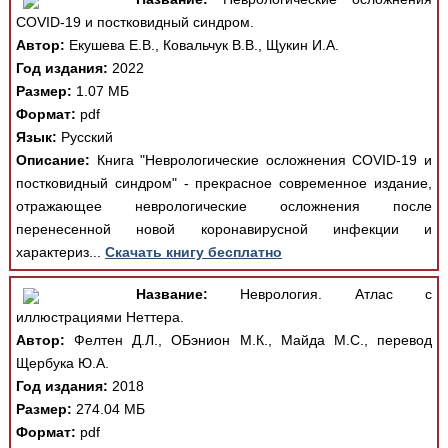
COVID-19 и постковидный синдром.
Автор:
Екушева Е.В., Ковальчук В.В., Щукин И.А.
Год издания:
2022
Размер:
1.07 МБ
Формат:
pdf
Язык:
Русский
Описание:
Книга "Неврологические осложнения COVID-19 и
постковидный синдром" - прекрасное современное издание,
отражающее неврологические осложнения после
перенесенной новой коронавирусной инфекции и
характериз...
Скачать книгу бесплатно
Название:
Неврология. Атлас с
иллюстрациями Неттера.
Автор:
Фелтен Д.Л., ОБэнион М.К., Майда М.С., перевод
Щербука Ю.А.
Год издания:
2018
Размер:
274.04 МБ
Формат:
pdf