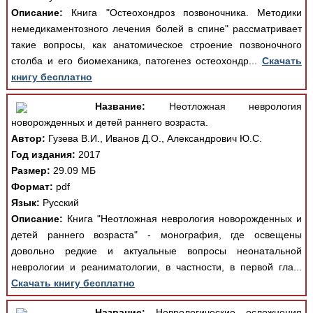
Описание:
Книга "Остеохондроз позвоночника. Методики
немедикаментозного лечения болей в спине" рассматривает
такие вопросы, как анатомическое строение позвоночного
столба и его биомеханика, патогенез остеохондр...
Скачать
книгу бесплатно
Название:
Неотложная неврология
новорожденных и детей раннего возраста.
Автор:
Гузева В.И., Иванов Д.О., Александрович Ю.С.
Год издания:
2017
Размер:
29.09 МБ
Формат:
pdf
Язык:
Русский
Описание:
Книга "Неотложная неврология новорожденных и
детей раннего возраста" - монография, где освещены
довольно редкие и актуальные вопросы неонатальной
неврологии и реаниматологии, в частности, в первой гла...
Скачать книгу бесплатно
Название:
Неврологические осложнения