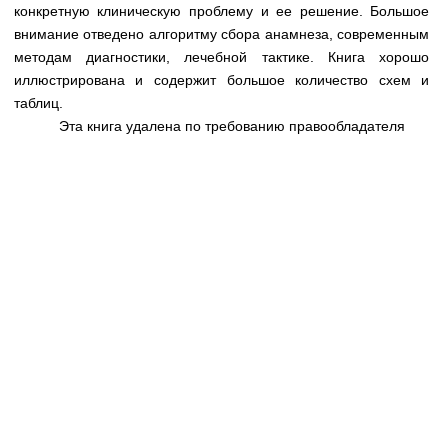
Медицинская стандартизация
конкретную клиническую проблему и ее решение. Большое
внимание отведено алгоритму сбора анамнеза, современным
Нормативы экстренной и неотложной помощи
методам диагностики, лечебной тактике. Книга хорошо
иллюстрирована и содержит большое количество схем и
Нормы лабораторных и инструментальных
таблиц.
исследований
Эта книга удалена по требованию правообладателя
Обратная связь
Добавить материал
FAQ