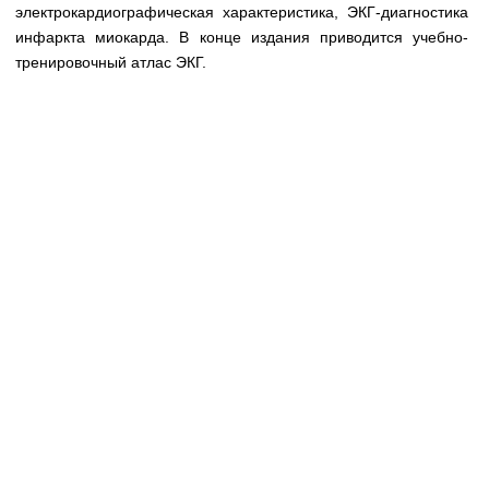
Медицинская стандартизация
электрокардиографическая характеристика, ЭКГ-диагностика
инфаркта миокарда. В конце издания приводится учебно-
Нормативы экстренной и неотложной помощи
тренировочный атлас ЭКГ.
Нормы лабораторных и инструментальных
исследований
Обратная связь
Добавить материал
FAQ