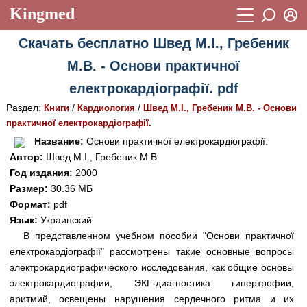
Kingmed
Вход
Скачать бесплатно Швед М.І., Гребеник
Учебный материал
Логин (E-mail):
М.В. - Основи практичної
Видеогалерея
899
електрокардіографії. pdf
Пароль
Фотогалерея
(1906)
Раздел:
/
/
Книги
Кардиология
Швед М.І., Гребеник М.В. - Основи
практичної електрокардіографії.
Истории болезней
1268
Восстановить пароль
Название:
Основи практичної електрокардіографії.
Лекции и презентации
2474
Регистрация
Автор:
Швед М.І., Гребеник М.В.
Год издания:
2000
Вход
Аккредитационные тесты
(6)
Размер:
30.36 МБ
Формат:
pdf
Методические рекомендации
1050
Язык:
Украинский
Научно-популярное
В представленном учебном пособии "Основи практичної
електрокардіографії" рассмотрены такие основные вопросы
Статьи
электрокардиографического исследования, как общие основы
электрокардиографии, ЭКГ-диагностика гипертрофии,
Новости
(244)
аритмий, освещены нарушения сердечного ритма и их