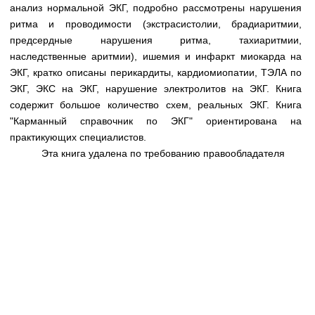
Медицинская стандартизация
анализ нормальной ЭКГ, подробно рассмотрены нарушения
ритма и проводимости (экстрасистолии, брадиаритмии,
Нормативы экстренной и неотложной помощи
предсердные нарушения ритма, тахиаритмии,
наследственные аритмии), ишемия и инфаркт миокарда на
Нормы лабораторных и инструментальных
ЭКГ, кратко описаны перикардиты, кардиомиопатии, ТЭЛА по
исследований
ЭКГ, ЭКС на ЭКГ, нарушение электролитов на ЭКГ. Книга
Обратная связь
содержит большое количество схем, реальных ЭКГ. Книга
Добавить материал
"Карманный справочник по ЭКГ" ориентирована на
FAQ
практикующих специалистов.
Эта книга удалена по требованию правообладателя