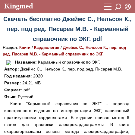
Kingmed
Вход
Скачать бесплатно Джеймс С., Нельсон К.,
Учебный материал
Логин (E-mail):
пер. под ред. Писарев М.В. - Карманный
Видеогалерея
899
справочник по ЭКГ. pdf
Пароль
Фотогалерея
(1906)
Раздел:
/
/
Книги
Кардиология
Джеймс С., Нельсон К., пер. под
ред. Писарев М.В. - Карманный справочник по ЭКГ.
Истории болезней
1268
Восстановить пароль
Название:
Карманный справочник по ЭКГ.
Лекции и презентации
2474
Регистрация
Автор:
Джеймс С., Нельсон К., пер. под ред. Писарев М.В.
Год издания:
2020
Вход
Аккредитационные тесты
(6)
Размер:
24.21 МБ
Формат:
pdf
Методические рекомендации
1050
Язык:
Русский
Научно-популярное
Книга "Карманный справочник по ЭКГ" - перевод
иностранного издания по интерпретации ЭКГ, написанный
Статьи
практикующими кардиологами. В издании описан метод 6
шагов для трактовки электрокардиограммы. В книге
Новости
(244)
охарактеризованы основы метода электрокардиографии,