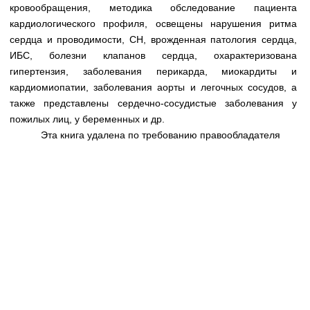
Медицинская стандартизация
кровообращения, методика обследование пациента
кардиологического профиля, освещены нарушения ритма
Нормативы экстренной и неотложной помощи
сердца и проводимости, СН, врожденная патология сердца,
ИБС, болезни клапанов сердца, охарактеризована
Нормы лабораторных и инструментальных
гипертензия, заболевания перикарда, миокардиты и
исследований
кардиомиопатии, заболевания аорты и легочных сосудов, а
Обратная связь
также представлены сердечно-сосудистые заболевания у
Добавить материал
пожилых лиц, у беременных и др.
FAQ
Эта книга удалена по требованию правообладателя