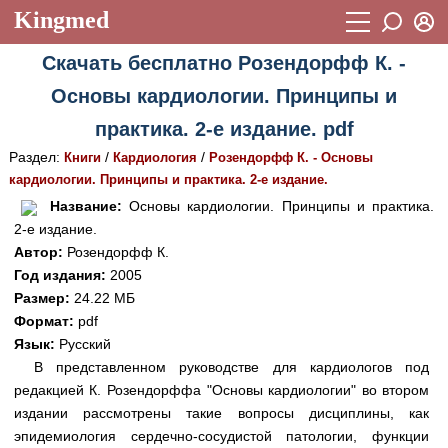
Kingmed
Вход
Скачать бесплатно Розендорфф К. -
Учебный материал
Логин (E-mail):
Основы кардиологии. Принципы и
Видеогалерея
899
практика. 2-е издание. pdf
Пароль
Фотогалерея
(1906)
Раздел:
/
/
Книги
Кардиология
Розендорфф К. - Основы
кардиологии. Принципы и практика. 2-е издание.
Истории болезней
1268
Восстановить пароль
Название:
Основы кардиологии. Принципы и практика.
Лекции и презентации
2474
Регистрация
2-е издание.
Автор:
Розендорфф К.
Вход
Аккредитационные тесты
(6)
Год издания:
2005
Размер:
24.22 МБ
Методические рекомендации
1050
Формат:
pdf
Научно-популярное
Язык:
Русский
В представленном руководстве для кардиологов под
Статьи
редакцией К. Розендорффа "Основы кардиологии" во втором
издании рассмотрены такие вопросы дисциплины, как
Новости
(244)
эпидемиология сердечно-сосудистой патологии, функции