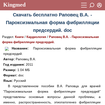
Kingmed
Вход
Скачать бесплатно Раповец В.А. -
Учебный материал
Логин (E-mail):
Пароксизмальная форма фибрилляции
Видеогалерея
899
предсердий. doc
Пароль
Фотогалерея
(1906)
Раздел:
/
/
Книги
Кардиология
Раповец В.А. - Пароксизмальная
форма фибрилляции предсердий.
Истории болезней
1268
Восстановить пароль
Название:
Пароксизмальная форма фибрилляции
Лекции и презентации
2474
Регистрация
предсердий.
Автор:
Раповец В.А.
Вход
Аккредитационные тесты
(6)
Год издания:
2011
Размер:
1.04 МБ
Методические рекомендации
1050
Формат:
doc
Научно-популярное
Язык:
Русский
В представленном пособии В.А. Раповца для врачей
Статьи
"Пароксизмальная форма фибрилляции предсердий"
представлены основные вопросы данной проблемы, а
Новости
(244)
именно, распространенность, этиопатогенез фибрилляции