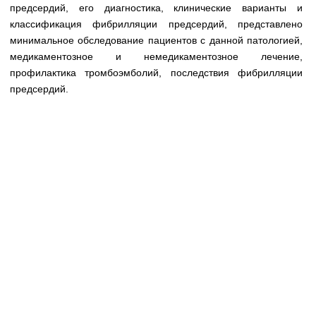
Медицинская стандартизация
предсердий, его диагностика, клинические варианты и
классификация фибрилляции предсердий, представлено
Нормативы экстренной и неотложной помощи
минимальное обследование пациентов с данной патологией,
медикаментозное и немедикаментозное лечение,
Нормы лабораторных и инструментальных
профилактика тромбоэмболий, последствия фибрилляции
исследований
предсердий.
Обратная связь
Добавить материал
FAQ