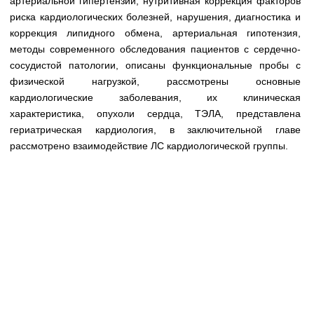
артериальной гипертензии, нутритивная коррекция факторов
Медицинская стандартизация
риска кардиологических болезней, нарушения, диагностика и
Нормативы экстренной и неотложной помощи
коррекция липидного обмена, артериальная гипотензия,
методы современного обследования пациентов с сердечно-
Нормы лабораторных и инструментальных
сосудистой патологии, описаны функциональные пробы с
исследований
физической нагрузкой, рассмотрены основные
кардиологические заболевания, их клиническая
Обратная связь
характеристика, опухоли сердца, ТЭЛА, представлена
Добавить материал
FAQ
гериатрическая кардиология, в заключительной главе
рассмотрено взаимодействие ЛС кардиологической группы.