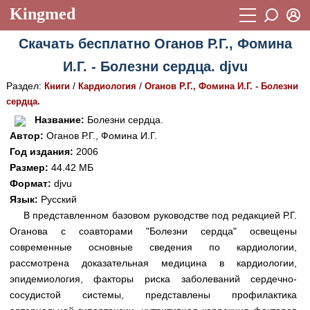
Kingmed
Вход
Скачать бесплатно Оганов Р.Г., Фомина
Учебный материал
Логин (E-mail):
И.Г. - Болезни сердца. djvu
Видеогалерея
899
Раздел:
/
/
Книги
Кардиология
Оганов Р.Г., Фомина И.Г. - Болезни
Пароль
Фотогалерея
сердца.
(1906)
Название:
Болезни сердца.
Истории болезней
1268
Автор:
Оганов Р.Г., Фомина И.Г.
Восстановить пароль
Год издания:
2006
Лекции и презентации
2474
Регистрация
Размер:
44.42 МБ
Вход
Аккредитационные тесты
Формат:
djvu
(6)
Язык:
Русский
Методические рекомендации
1050
В представленном базовом руководстве под редакцией Р.Г.
Оганова с соавторами "Болезни сердца" освещены
Научно-популярное
современные основные сведения по кардиологии,
Статьи
рассмотрена доказательная медицина в кардиологии,
эпидемиология, факторы риска заболеваний сердечно-
Новости
(244)
сосудистой системы, представлены профилактика