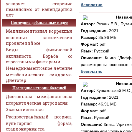
ускоряет старение
бесплатно
независимо от календарных
лет
Назван
Последние добавленные видео
Автор:
Резник Е.В., Пузен
Медикаментозная коррекция
Год издания:
2021
основных клинических
Размер:
35.96 МБ
проявлений ме
Формат:
pdf
Виды физической
Язык:
Русский
активности. Борьба со
Описание:
Книга "Диффер
стрессовыми факторами.
рассмотрены основные 
Немедикаментозное лечение
бесплатно
метаболического синдрома.
Диетотер
Назван
Последние истории болезней
Автор:
Кушаковский М.С.,
Дистальная межфаланговая
Год издания:
2021
псориатическая артропатия
Размер:
46.91 МБ
Экзема истинная
Формат:
pdf
Распространённый псориаз,
Язык:
Русский
вульгарная форма,
Описание:
Книга "Аритмии
стационарная ста
современном уровне опис