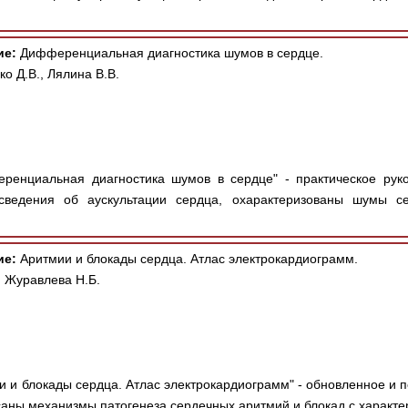
ие:
Дифференциальная диагностика шумов в сердце.
ко Д.В., Лялина В.В.
енциальная диагностика шумов в сердце" - практическое руко
сведения об аускультации сердца, охарактеризованы шумы с
ие:
Аритмии и блокады сердца. Атлас электрокардиограмм.
 Журавлева Н.Б.
 и блокады сердца. Атлас электрокардиограмм" - обновленное и п
аны механизмы патогенеза сердечных аритмий и блокад с характер