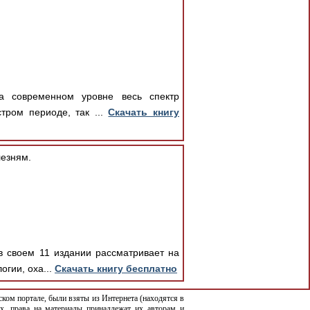
а современном уровне весь спектр
тром периоде, так ...
Скачать книгу
езням.
в своем 11 издании рассматривает на
гии, оха...
Скачать книгу бесплатно
ком портале, были взяты из Интернета (находятся в
х, права на материалы принадлежат их авторам и