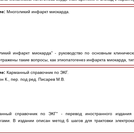
ие:
Многоликий инфаркт миокарда.
ликий инфаркт миокарда" - руководство по основным клиничес
отражены такие вопросы, как этиопатогенез инфаркта миокарда, тип
ие:
Карманный справочник по ЭКГ.
н К., пер. под ред. Писарев М.В.
нный справочник по ЭКГ" - перевод иностранного издания 
ами. В издании описан метод 6 шагов для трактовки электрока