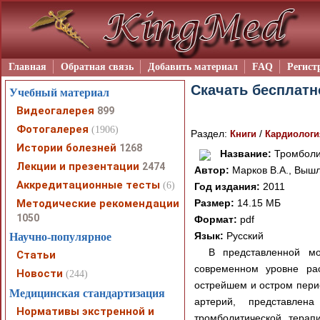
Главная
Обратная связь
Добавить материал
FAQ
Регист
Скачать бесплатн
Учебный материал
Видеогалерея
899
Фотогалерея
(1906)
Раздел:
/
Книги
Кардиологи
Истории болезней
1268
Название:
Тромболит
Лекции и презентации
2474
Автор:
Марков В.А., Вышл
Аккредитационные тесты
(6)
Год издания:
2011
Методические рекомендации
Размер:
14.15 МБ
1050
Формат:
pdf
Язык:
Русский
Научно-популярное
В представленной мо
Статьи
современном уровне ра
Новости
(244)
острейшем и остром пери
Медицинская стандартизация
артерий, представлен
Нормативы экстренной и
тромболитической терап