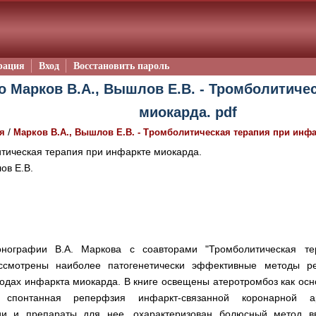
рация
Вход
Восстановить пароль
о Марков В.А., Вышлов Е.В. - Тромболитиче
миокарда. pdf
/
я
Марков В.А., Вышлов Е.В. - Тромболитическая терапия при инфа
ическая терапия при инфаркте миокарда.
ов Е.В.
нографии В.А. Маркова с соавторами "Тромболитическая т
ссмотрены наиболее патогенетически эффективные методы р
одах инфаркта миокарда. В книге освещены атеротромбоз как ос
а спонтанная реперфзия инфаркт-связанной коронарной а
ии и препараты для нее, охарактеризован болюсный метод вв