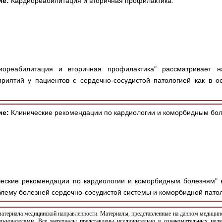
ие:
Кардиореабилитация и вторичная профилактика.
ореабилитация и вторичная профилактика" рассматривает н
иятий у пациентов с сердечно-сосудистой патологией как в ос
ие:
Клинические рекомендации по кардиологии и коморбидным бол
еские рекомендации по кардиологии и коморбидным болезням" 
лему болезней сердечно-сосудистой системы и коморбидной патоло
териала медицинской направленности. Материалы, представленные на данном медицинс
льзователями. Все материалы представлены исключительно в ознакомительных целя