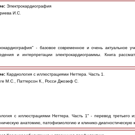
ие:
Электрокардиография
риева И.С.
окардиография" - базовое современное и очень актуальное уч
едения и интерпретации электрокардиограммы. Книга рассма
ие:
Кардиология с иллюстрациями Неттера. Часть 1.
е М.С., Паттерсон К., Росси Джозеф С.
логия с иллюстрациями Неттера. Часть 1" - перевод третьего 
ническую анатомию, патофизиологию и клинико-диагностическую к