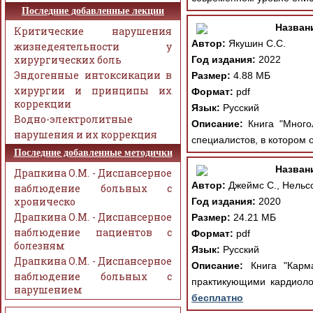
Последние добавленные лекции
Назван
Критические нарушения
Автор:
Якушин С.С.
жизнедеятельности у
хирургических боль
Год издания:
2022
Эндогенные интоксикации в
Размер:
4.88 МБ
хирургии и принципы их
Формат:
pdf
коррекции
Язык:
Русский
Водно-электролитные
Описание:
Книга "Много
нарушения и их коррекция
специалистов, в котором 
Последние добавленные методички
Назван
Драпкина О.М. - Диспансерное
Автор:
Джеймс С., Нельсо
наблюдение больных с
хроническо
Год издания:
2020
Драпкина О.М. - Диспансерное
Размер:
24.21 МБ
наблюдение пациентов с
Формат:
pdf
болезням
Язык:
Русский
Драпкина О.М. - Диспансерное
Описание:
Книга "Карма
наблюдение больных с
практикующими кардиолог
нарушением
бесплатно