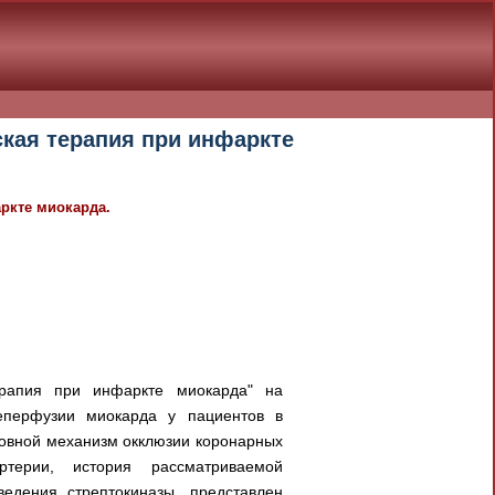
ская терапия при инфаркте
ркте миокарда.
ерапия при инфаркте миокарда" на
еперфузии миокарда у пациентов в
новной механизм окклюзии коронарных
ртерии, история рассматриваемой
едения стрептокиназы, представлен