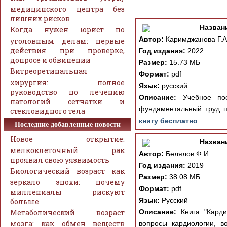
медицинского центра без
лишних рисков
Назван
Когда нужен юрист по
Автор:
Каримджанова Г.А
уголовным делам: первые
действия при проверке,
Год издания:
2022
допросе и обвинении
Размер:
15.73 МБ
Витреоретинальная
Формат:
pdf
хирургия: полное
Язык:
русский
руководство по лечению
Описание:
Учебное пос
патологий сетчатки и
фундаментальный труд п
стекловидного тела
книгу бесплатно
Последние добавленные новости
Новое открытие:
Назван
мелкоклеточный рак
Автор:
Белялов Ф.И.
проявил свою уязвимость
Год издания:
2019
Биологический возраст как
Размер:
38.08 МБ
зеркало эпохи: почему
Формат:
pdf
миллениалы рискуют
Язык:
Русский
больше
Метаболический возраст
Описание:
Книга "Карди
мозга: как обмен веществ
вопросы кардиологии, в