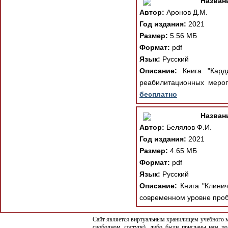
Назван
Автор:
Аронов Д.М.
Год издания:
2021
Размер:
5.56 МБ
Формат:
pdf
Язык:
Русский
Описание:
Книга "Карди
реабилитационных меропр
бесплатно
Назван
Автор:
Белялов Ф.И.
Год издания:
2021
Размер:
4.65 МБ
Формат:
pdf
Язык:
Русский
Описание:
Книга "Клинич
современном уровне проб
Сайт является виртуальным хранилищем учебного ма
свободном доступе), либо были присланы нам по