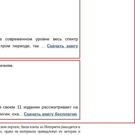
а современном уровне весь спектр
тром периоде, так ...
Скачать книгу
езням.
в своем 11 издании рассматривает на
гии, оха...
Скачать книгу бесплатно
ком портале, были взяты из Интернета (находятся в
х, права на материалы принадлежат их авторам и