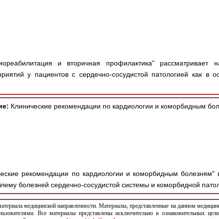
ореабилитация и вторичная профилактика" рассматривает н
иятий у пациентов с сердечно-сосудистой патологией как в ос
ие:
Клинические рекомендации по кардиологии и коморбидным бол
еские рекомендации по кардиологии и коморбидным болезням" 
лему болезней сердечно-сосудистой системы и коморбидной патоло
териала медицинской направленности. Материалы, представленные на данном медицинс
льзователями. Все материалы представлены исключительно в ознакомительных целя