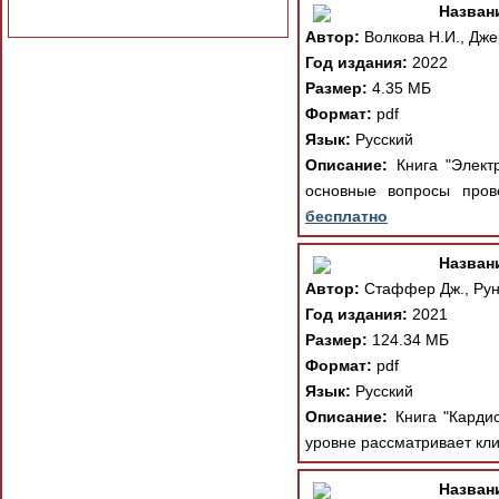
Назван
Автор:
Волкова Н.И., Дже
Год издания:
2022
Размер:
4.35 МБ
Формат:
pdf
Язык:
Русский
Описание:
Книга "Электр
основные вопросы пров
бесплатно
Назван
Автор:
Стаффер Дж., Рунг
Год издания:
2021
Размер:
124.34 МБ
Формат:
pdf
Язык:
Русский
Описание:
Книга "Кардио
уровне рассматривает кли
Назван