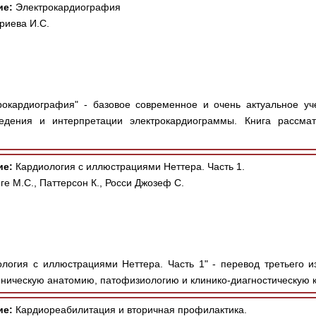
ие:
Электрокардиография
риева И.С.
окардиография" - базовое современное и очень актуальное уч
едения и интерпретации электрокардиограммы. Книга рассма
ие:
Кардиология с иллюстрациями Неттера. Часть 1.
е М.С., Паттерсон К., Росси Джозеф С.
логия с иллюстрациями Неттера. Часть 1" - перевод третьего 
ническую анатомию, патофизиологию и клинико-диагностическую к
ие:
Кардиореабилитация и вторичная профилактика.