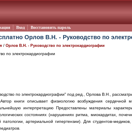
рация
Вход
Восстановить пароль
сплатно Орлов В.Н. - Руководство по элект
/
я
Орлов В.Н. - Руководство по электрокардиографии
во по электрокардиографии
водство по электрокардиографии" под ред., Орлова В.Н., рассматр
 Автор книги описывает физиологию возбуждения сердечной 
дальнейшую интерпретацию Предоставлены материалы характе
логических состояниях (нарушениях ритма, миокардитах, почечн
 патологии, артериальной гипертензии). Для студентов-медиков,
педиатров.