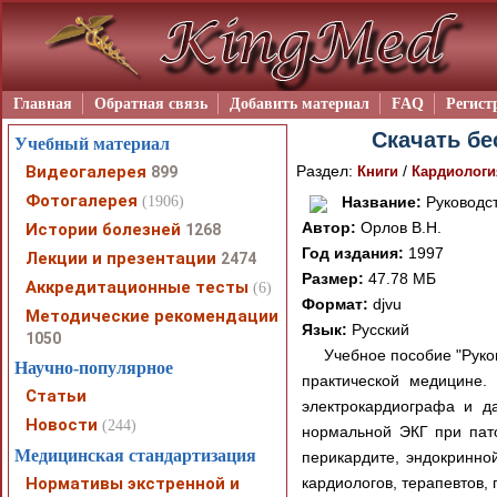
Главная
Обратная связь
Добавить материал
FAQ
Регист
Скачать бе
Учебный материал
Видеогалерея
Раздел:
/
899
Книги
Кардиологи
Фотогалерея
(1906)
Название:
Руководст
Автор:
Орлов В.Н.
Истории болезней
1268
Год издания:
1997
Лекции и презентации
2474
Размер:
47.78 МБ
Аккредитационные тесты
(6)
Формат:
djvu
Методические рекомендации
Язык:
Русский
1050
Учебное пособие "Руко
Научно-популярное
практической медицине.
Статьи
электрокардиографа и 
Новости
(244)
нормальной ЭКГ при пато
Медицинская стандартизация
перикардите, эндокринной
Нормативы экстренной и
кардиологов, терапевтов, 