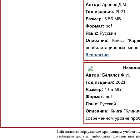
Автор:
Аронов Д.М.
Год издания:
2021
Размер:
5.56 МБ
Формат:
pdf
Язык:
Русский
Описание:
Книга "Карди
реабилитационных меропр
бесплатно
Назван
Автор:
Белялов Ф.И.
Год издания:
2021
Размер:
4.65 МБ
Формат:
pdf
Язык:
Русский
Описание:
Книга "Клинич
современном уровне проб
Сайт является виртуальным хранилищем учебного ма
свободном доступе), либо были присланы нам по