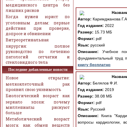
медицинского центра без
лишних рисков
Назван
Когда нужен юрист по
Автор:
Каримджанова Г.А
уголовным делам: первые
Год издания:
2022
действия при проверке,
Размер:
15.73 МБ
допросе и обвинении
Формат:
pdf
Витреоретинальная
Язык:
русский
хирургия: полное
руководство по лечению
Описание:
Учебное пос
патологий сетчатки и
фундаментальный труд п
стекловидного тела
книгу бесплатно
Последние добавленные новости
Назван
Новое открытие:
Автор:
Белялов Ф.И.
мелкоклеточный рак
проявил свою уязвимость
Год издания:
2019
Биологический возраст как
Размер:
38.08 МБ
зеркало эпохи: почему
Формат:
pdf
миллениалы рискуют
Язык:
Русский
больше
Описание:
Книга "Карди
Метаболический возраст
вопросы кардиологии, в
мозга: как обмен веществ