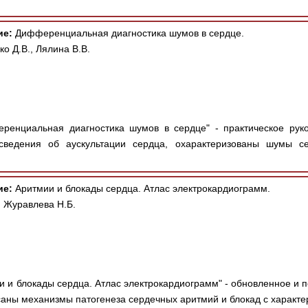
ие:
Дифференциальная диагностика шумов в сердце.
ко Д.В., Лялина В.В.
енциальная диагностика шумов в сердце" - практическое руко
сведения об аускультации сердца, охарактеризованы шумы с
ие:
Аритмии и блокады сердца. Атлас электрокардиограмм.
 Журавлева Н.Б.
 и блокады сердца. Атлас электрокардиограмм" - обновленное и п
аны механизмы патогенеза сердечных аритмий и блокад с характер