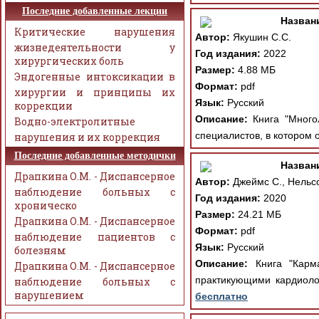
Последние добавленные лекции
Назван
Критические нарушения
Автор:
Якушин С.С.
жизнедеятельности у
Год издания:
2022
хирургических боль
Размер:
4.88 МБ
Эндогенные интоксикации в
Формат:
pdf
хирургии и принципы их
Язык:
Русский
коррекции
Описание:
Книга "Много
Водно-электролитные
специалистов, в котором 
нарушения и их коррекция
Последние добавленные методички
Назван
Драпкина О.М. - Диспансерное
Автор:
Джеймс С., Нельсо
наблюдение больных с
Год издания:
2020
хроническо
Размер:
24.21 МБ
Драпкина О.М. - Диспансерное
Формат:
pdf
наблюдение пациентов с
Язык:
Русский
болезням
Описание:
Книга "Карма
Драпкина О.М. - Диспансерное
практикующими кардиолог
наблюдение больных с
нарушением
бесплатно