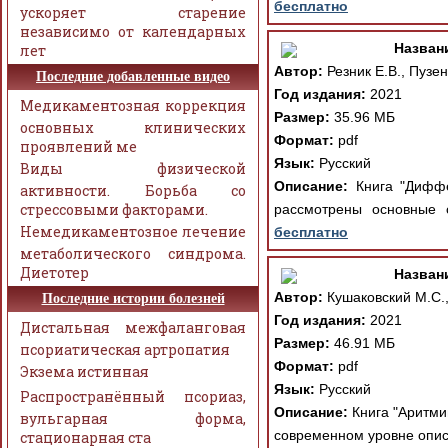
бесплатно
ускоряет старение
независимо от календарных
Назван
лет
Автор:
Резник Е.В., Пузен
Последние добавленные видео
Год издания:
2021
Медикаментозная коррекция
Размер:
35.96 МБ
основных клинических
Формат:
pdf
проявлений ме
Язык:
Русский
Виды физической
Описание:
Книга "Диффер
активности. Борьба со
стрессовыми факторами.
рассмотрены основные 
Немедикаментозное лечение
бесплатно
метаболического синдрома.
Диетотер
Назван
Автор:
Кушаковский М.С.,
Последние истории болезней
Год издания:
2021
Дистальная межфаланговая
Размер:
46.91 МБ
псориатическая артропатия
Формат:
pdf
Экзема истинная
Язык:
Русский
Распространённый псориаз,
Описание:
Книга "Аритмии
вульгарная форма,
современном уровне опис
стационарная ста