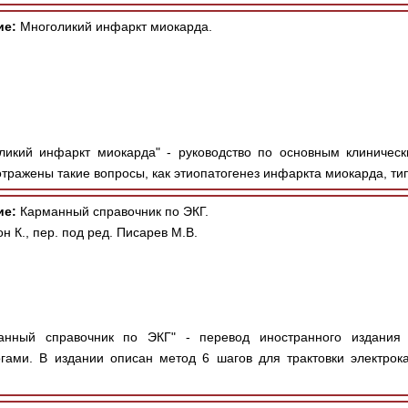
ие:
Многоликий инфаркт миокарда.
ликий инфаркт миокарда" - руководство по основным клиничес
отражены такие вопросы, как этиопатогенез инфаркта миокарда, тип
ие:
Карманный справочник по ЭКГ.
н К., пер. под ред. Писарев М.В.
нный справочник по ЭКГ" - перевод иностранного издания 
ами. В издании описан метод 6 шагов для трактовки электрока