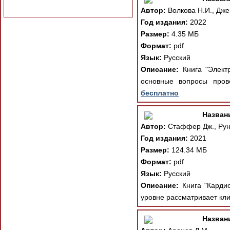
Автор:
Волкова Н.И., Дже
Год издания:
2022
Размер:
4.35 МБ
Формат:
pdf
Язык:
Русский
Описание:
Книга "Электр
основные вопросы пров
бесплатно
Назван
Автор:
Стаффер Дж., Рунг
Год издания:
2021
Размер:
124.34 МБ
Формат:
pdf
Язык:
Русский
Описание:
Книга "Кардио
уровне рассматривает кли
Назван