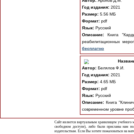
Автор:
Аронов Д.М.
Год издания:
2021
Размер:
5.56 МБ
Формат:
pdf
Язык:
Русский
Описание:
Книга "Карди
реабилитационных меропр
бесплатно
Назван
Автор:
Белялов Ф.И.
Год издания:
2021
Размер:
4.65 МБ
Формат:
pdf
Язык:
Русский
Описание:
Книга "Клинич
современном уровне проб
Сайт является виртуальным хранилищем учебного ма
свободном доступе), либо были присланы нам по
издательствам. Если Вы хотите пожаловаться на ма