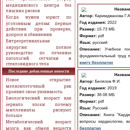
медицинского центра без
Назван
лишних рисков
Автор:
Каримджанова Г.А
Когда нужен юрист по
Год издания:
2022
уголовным делам: первые
действия при проверке,
Размер:
15.73 МБ
допросе и обвинении
Формат:
pdf
Витреоретинальная
Язык:
русский
хирургия: полное
Описание:
Учебное пос
руководство по лечению
фундаментальный труд п
патологий сетчатки и
книгу бесплатно
стекловидного тела
Последние добавленные новости
Назван
Новое открытие:
Автор:
Белялов Ф.И.
мелкоклеточный рак
Год издания:
2019
проявил свою уязвимость
Размер:
38.08 МБ
Биологический возраст как
Формат:
pdf
зеркало эпохи: почему
Язык:
Русский
миллениалы рискуют
Описание:
Книга "Карди
больше
Метаболический возраст
вопросы кардиологии, в
мозга: как обмен веществ
бесплатно