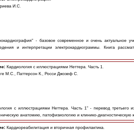
риева И.С.
окардиография" - базовое современное и очень актуальное уч
едения и интерпретации электрокардиограммы. Книга рассма
ие:
Кардиология с иллюстрациями Неттера. Часть 1.
е М.С., Паттерсон К., Росси Джозеф С.
логия с иллюстрациями Неттера. Часть 1" - перевод третьего 
ническую анатомию, патофизиологию и клинико-диагностическую к
ие:
Кардиореабилитация и вторичная профилактика.