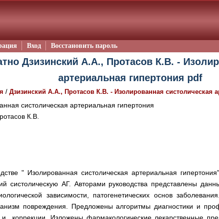
рация
Вход
Восстановить пароль
тно Дзизинский А.А., Протасов К.В. - Изол
артериальная гипертония pdf
/
я
Дзизинский А.А., Протасов К.В. - Изолированная систолическая 
нная систолическая артериальная гипертония
ротасов К.В.
дстве " Изолированная систолическая артериальная гипертония" 
й систолическую АГ. Авторами руководства представлены данн
иологической зависимости, патогенетических основ заболеван
ханизм повреждения. Предложены алгоритмы диагностики и проф
 и коррекции. Изложены фармакологические лекарственные пре