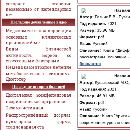
ускоряет старение
независимо от календарных
Назван
лет
Автор:
Резник Е.В., Пузен
Последние добавленные видео
Год издания:
2021
Медикаментозная коррекция
Размер:
35.96 МБ
основных клинических
Формат:
pdf
проявлений ме
Язык:
Русский
Виды физической
Описание:
Книга "Диффер
активности. Борьба со
рассмотрены основные 
стрессовыми факторами.
бесплатно
Немедикаментозное лечение
метаболического синдрома.
Назван
Диетотер
Автор:
Кушаковский М.С.,
Последние истории болезней
Год издания:
2021
Дистальная межфаланговая
Размер:
46.91 МБ
псориатическая артропатия
Формат:
pdf
Экзема истинная
Язык:
Русский
Распространённый псориаз,
Описание:
Книга "Аритмии
вульгарная форма,
современном уровне опис
стационарная ста