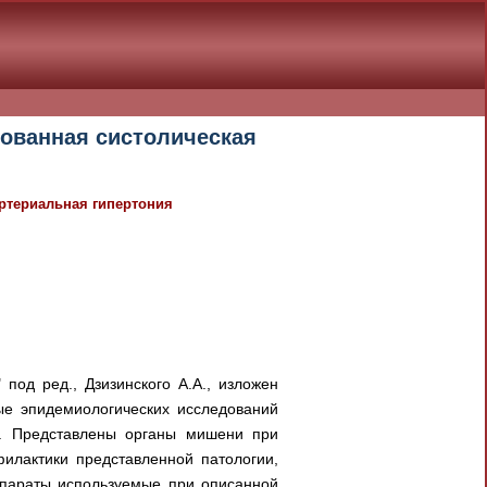
ированная систолическая
артериальная гипертония
под ред., Дзизинского А.А., изложен
ые эпидемиологических исследований
ия. Представлены органы мишени при
илактики представленной патологии,
параты используемые при описанной