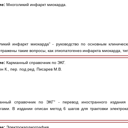
ие:
Многоликий инфаркт миокарда.
ликий инфаркт миокарда" - руководство по основным клиничес
отражены такие вопросы, как этиопатогенез инфаркта миокарда, тип
ие:
Карманный справочник по ЭКГ.
н К., пер. под ред. Писарев М.В.
нный справочник по ЭКГ" - перевод иностранного издания 
ами. В издании описан метод 6 шагов для трактовки электрока
ие:
Электрокардиография