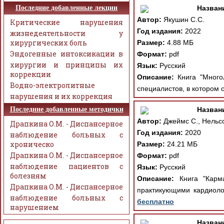
Последние добавленные лекции
Назван
Автор:
Якушин С.С.
Критические нарушения
Год издания:
2022
жизнедеятельности у
хирургических боль
Размер:
4.88 МБ
Эндогенные интоксикации в
Формат:
pdf
хирургии и принципы их
Язык:
Русский
коррекции
Описание:
Книга "Много
Водно-электролитные
специалистов, в котором 
нарушения и их коррекция
Последние добавленные методички
Назван
Автор:
Джеймс С., Нельсо
Драпкина О.М. - Диспансерное
Год издания:
2020
наблюдение больных с
хроническо
Размер:
24.21 МБ
Драпкина О.М. - Диспансерное
Формат:
pdf
наблюдение пациентов с
Язык:
Русский
болезням
Описание:
Книга "Карма
Драпкина О.М. - Диспансерное
практикующими кардиолог
наблюдение больных с
бесплатно
нарушением
Назван