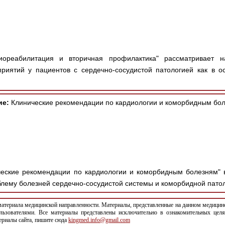
ореабилитация и вторичная профилактика" рассматривает н
иятий у пациентов с сердечно-сосудистой патологией как в ос
ие:
Клинические рекомендации по кардиологии и коморбидным бол
еские рекомендации по кардиологии и коморбидным болезням" 
лему болезней сердечно-сосудистой системы и коморбидной патоло
териала медицинской направленности. Материалы, представленные на данном медицинс
льзователями. Все материалы представлены исключительно в ознакомительных целя
териалы сайта, пишите сюда
kingmed.info@gmail.com