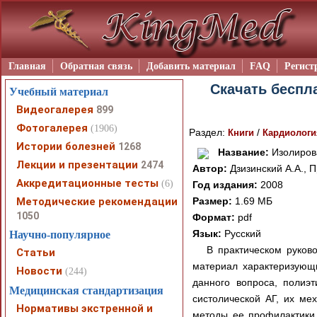
Главная
Обратная связь
Добавить материал
FAQ
Регист
Скачать беспла
Учебный материал
Видеогалерея
899
Фотогалерея
(1906)
Раздел:
/
Книги
Кардиологи
Истории болезней
1268
Название:
Изолирова
Лекции и презентации
2474
Автор:
Дзизинский А.А., П
Аккредитационные тесты
(6)
Год издания:
2008
Методические рекомендации
Размер:
1.69 МБ
1050
Формат:
pdf
Язык:
Русский
Научно-популярное
В практическом руково
Статьи
материал характеризующи
Новости
(244)
данного вопроса, полиэт
Медицинская стандартизация
систолической АГ, их ме
Нормативы экстренной и
методы ее профилактики