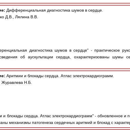
ие:
Дифференциальная диагностика шумов в сердце.
ко Д.В., Лялина В.В.
енциальная диагностика шумов в сердце" - практическое руко
сведения об аускультации сердца, охарактеризованы шумы с
ие:
Аритмии и блокады сердца. Атлас электрокардиограмм.
 Журавлева Н.Б.
 и блокады сердца. Атлас электрокардиограмм" - обновленное и п
аны механизмы патогенеза сердечных аритмий и блокад с характер