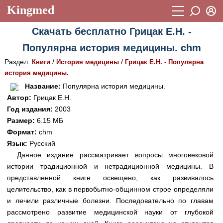
Kingmed
Вход
Скачать бесплатно Грицак Е.Н. -
Учебный материал
Логин (E-mail):
Популярна история медицины. chm
Видеогалерея
899
Раздел:
/
/
Книги
История медицины
Грицак Е.Н. - Популярна
Пароль
Фотогалерея
история медицины.
(1906)
Название:
Популярна история медицины.
Истории болезней
1268
Автор:
Грицак Е.Н.
Восстановить пароль
Год издания:
2003
Лекции и презентации
2474
Регистрация
Размер:
6.15 МБ
Вход
Аккредитационные тесты
Формат:
chm
(6)
Язык:
Русский
Методические рекомендации
1050
Данное издание рассматривает вопросы многовековой
истории традиционной и нетрадиционной медицины. В
Научно-популярное
представленной книге освещено, как развивалось
Статьи
целительство, как в первобытно-общинном строе определяли
и лечили различные болезни. Последовательно по главам
Новости
(244)
рассмотрено развитие медицинской науки от глубокой