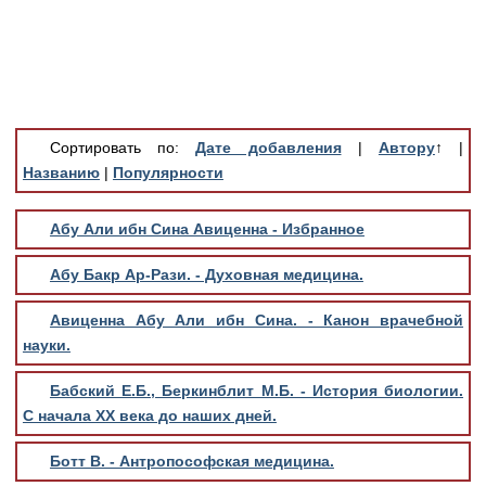
Медицинская стандартизация
Нормативы экстренной и неотложной помощи
Нормы лабораторных и инструментальных
исследований
Сортировать по:
Дате добавления
|
Автору
↑
|
Обратная связь
Названию
|
Популярности
Добавить материал
FAQ
Абу Али ибн Сина Авиценна - Избранное
Абу Бакр Ар-Рази. - Духовная медицина.
Авиценна Абу Али ибн Сина. - Канон врачебной
науки.
Бабский Е.Б., Беркинблит М.Б. - История биологии.
С начала ХХ века до наших дней.
Ботт В. - Антропософская медицина.