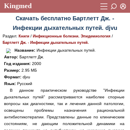
Kingmed
Вход
Скачать бесплатно Бартлетт Дж. -
Учебный материал
Логин (E-mail):
Инфекции дыхательных путей. djvu
Видеогалерея
899
Раздел:
/
/
Книги
Инфекционные болезни. Эпидемиология
Пароль
Фотогалерея
Бартлетт Дж. - Инфекции дыхательных путей.
(1906)
Название:
Инфекции дыхательных путей.
Истории болезней
1268
Автор:
Бартлетт Дж.
Восстановить пароль
Год издания:
2000
Лекции и презентации
2474
Регистрация
Размер:
2.95 МБ
Вход
Аккредитационные тесты
Формат:
djvu
(6)
Язык:
Русский
Методические рекомендации
1050
В данном практическом руководстве "Инфекции
дыхательных путей" рассматриваются наиболее спорные
Научно-популярное
вопросы как диагностики, так и лечения данной патологии,
Статьи
освещены проблемы назначения рациональной
антибиотикотерапии. Представлены данные по клиническим
Новости
(244)
состояниям, не дающим положительной динамики на