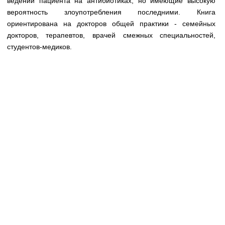
ведении пациента на антибиотиках, но имеющие высокую
Медицинская стандартизация
вероятность злоупотребления последними. Книга
Нормативы экстренной и неотложной помощи
ориентирована на докторов общей практики - семейных
докторов, терапевтов, врачей смежных специальностей,
Нормы лабораторных и инструментальных
студентов-медиков.
исследований
Обратная связь
Добавить материал
FAQ