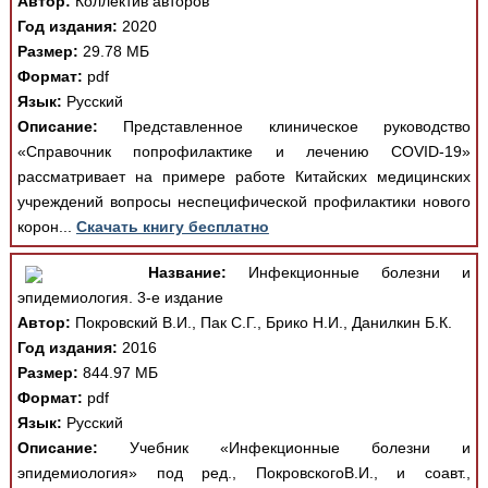
Автор:
Коллектив авторов
Год издания:
2020
Размер:
29.78 МБ
Формат:
pdf
Язык:
Русский
Описание:
Представленное клиническое руководство
«Справочник попрофилактике и лечению COVID-19»
рассматривает на примере работе Китайских медицинских
учреждений вопросы неспецифической профилактики нового
корон...
Скачать книгу бесплатно
Название:
Инфекционные болезни и
эпидемиология. 3-е издание
Автор:
Покровский В.И., Пак С.Г., Брико Н.И., Данилкин Б.К.
Год издания:
2016
Размер:
844.97 МБ
Формат:
pdf
Язык:
Русский
Описание:
Учебник «Инфекционные болезни и
эпидемиология» под ред., ПокровскогоВ.И., и соавт.,