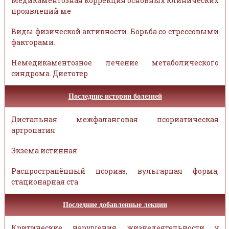
Медикаментозная коррекция основных клинических
проявлений ме
Виды физической активности. Борьба со стрессовыми
факторами.
Немедикаментозное лечение метаболического
синдрома. Диетотер
Последние истории болезней
Дистальная межфаланговая псориатическая
артропатия
Экзема истинная
Распространённый псориаз, вульгарная форма,
стационарная ста
Последние добавленные лекции
Критические нарушения жизнедеятельности у