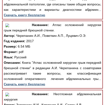
абдоминальной патологии, где описаны такие общие вопросы,
как характеристики и варианты диагностики абдомин...
Скачать книгу бесплатно
Название:
Атлас осложнений хирургии
грыж передней брюшной стенки.
Автор:
Черепанин А.И., Поветкин А.П., Луцевич О.Э.
Год издания:
2017
Размер:
6.54 МБ
Формат:
pdf
Язык:
Русский
Описание:
Книга "Атлас осложнений хирургии грыж передней
брюшной стенки" в редакции А.И. Черепанина с соавторами
рассматривает такие вопросы, как классификация
осложнений оперативного лечения абдоминальных гры...
Скачать книгу бесплатно
Название:
Неотложная абдоминальная
хирургия
Автор:
Затевахин И.И., Кириенко А.И., Сажин А.В.