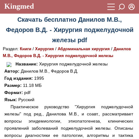
Kingmed
Вход
Скачать бесплатно Данилов М.В.,
Учебный материал
Логин (E-mail):
Федоров В.Д. - Хирургия поджелудочной
Видеогалерея
899
железы pdf
Пароль
Фотогалерея
(1906)
Раздел:
/
/
/
Книги
Хирургия
Абдоминальная хирургия
Данилов
М.В., Федоров В.Д. - Хирургия поджелудочной железы
Истории болезней
1268
Восстановить пароль
Название:
Хирургия поджелудочной железы
Лекции и презентации
2474
Регистрация
Автор:
Данилов М.В., Федоров В.Д.
Год издания:
1995
Вход
Аккредитационные тесты
(6)
Размер:
11.18 МБ
Формат:
pdf
Методические рекомендации
1050
Язык:
Русский
Научно-популярное
Практическое руководство "Хирургия поджелудочной
железы" под ред., Данилова М.В., и соавт., рассматривает
Статьи
вопросы эпидемиологии, этиопатогенеза, клинических
проявлений заболеваний поджелудочной железы. Описаны
Новости
(244)
вопросы диагностики ее патологии, алгоритмы и тактика