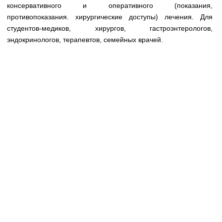
Медицинская стандартизация
консервативного и оперативного (показания,
противопоказания. хирургические доступы) лечения. Для
Нормативы экстренной и неотложной помощи
студентов-медиков, хирургов, гастроэнтерологов,
эндокринологов, терапевтов, семейных врачей.
Нормы лабораторных и инструментальных
исследований
Обратная связь
Добавить материал
FAQ