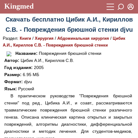
Kingmed
Вход
Скачать бесплатно Цибик А.И., Кириллов
Учебный материал
Логин (E-mail):
С.В. - Повреждения брюшной стенки djvu
Видеогалерея
899
Раздел:
/
/
/
Книги
Хирургия
Абдоминальная хирургия
Цибик
Пароль
Фотогалерея
А.И., Кириллов С.В. - Повреждения брюшной стенки
(1906)
Название:
Повреждения брюшной стенки
Истории болезней
1268
Автор:
Цибик А.И., Кириллов С.В.
Восстановить пароль
Год издания:
2005
Лекции и презентации
2474
Регистрация
Размер:
6.95 МБ
Вход
Аккредитационные тесты
Формат:
djvu
(6)
Язык:
Русский
Методические рекомендации
1050
В практическом руководстве "Повреждения брюшной
стенки" под ред., Цибика А.И., и соавт., рассматриваются
Научно-популярное
травматические повреждения брюшной стенки различного
Статьи
генеза. Описана клиническая картина открытых и закрытых
повреждений, алгоритмы диагностики, дифференциальной
Новости
(244)
диагностики и методик лечения. Для студентов-медиков,