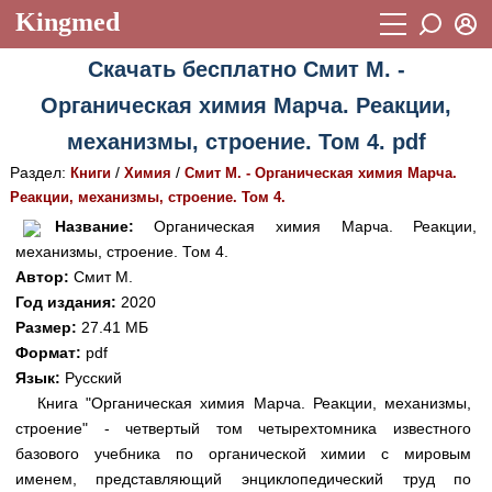
Kingmed
Вход
Скачать бесплатно Смит М. -
Учебный материал
Логин (E-mail):
Органическая химия Марча. Реакции,
Видеогалерея
899
механизмы, строение. Том 4. pdf
Пароль
Фотогалерея
(1906)
Раздел:
/
/
Книги
Химия
Смит М. - Органическая химия Марча.
Реакции, механизмы, строение. Том 4.
Истории болезней
1268
Восстановить пароль
Название:
Органическая химия Марча. Реакции,
Лекции и презентации
2474
Регистрация
механизмы, строение. Том 4.
Автор:
Смит М.
Вход
Аккредитационные тесты
(6)
Год издания:
2020
Размер:
27.41 МБ
Методические рекомендации
1050
Формат:
pdf
Научно-популярное
Язык:
Русский
Книга "Органическая химия Марча. Реакции, механизмы,
Статьи
строение" - четвертый том четырехтомника известного
базового учебника по органической химии с мировым
Новости
(244)
именем, представляющий энциклопедический труд по