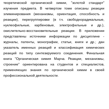
Медицинская стандартизация
теоретической органической химии, "золотой стандарт"
изучения предмета. В четвертом томе описаны реакции
Нормативы экстренной и неотложной помощи
элиминирования (механизмы, ориентация, способность и
реакции), перегруппировки (в т.ч. свободнорадикальные,
Нормы лабораторных и инструментальных
нуклеофильные, карбеновые, электрофильные и др.),
исследований
окислительно-восстановительные реакции. В приложении
Обратная связь
представлены источники информации по дисциплине -
Добавить материал
журналы, патенты, монографии, статьи, книги и др.; дан
FAQ
указатель именных реакций и классификация химических
реакций по типу синтезируемого соединения. Финальная
книга "Органическая химия Марча. Реакции, механизмы,
строение" ориентирована на студентов и специалистов,
применяющих знания по органической химии в своей
профессиональной деятельности.