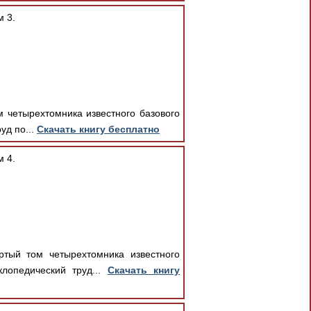
м 3.
м четырехтомника известного базового
уд по...
Скачать книгу бесплатно
м 4.
ртый том четырехтомника известного
лопедический труд...
Скачать книгу