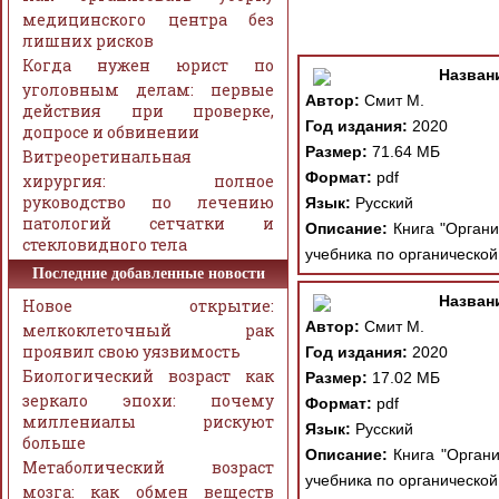
медицинского центра без
лишних рисков
Когда нужен юрист по
Назван
уголовным делам: первые
Автор:
Смит М.
действия при проверке,
Год издания:
2020
допросе и обвинении
Размер:
71.64 МБ
Витреоретинальная
Формат:
pdf
хирургия: полное
руководство по лечению
Язык:
Русский
патологий сетчатки и
Описание:
Книга "Органи
стекловидного тела
учебника по органическо
Последние добавленные новости
Назван
Новое открытие:
Автор:
Смит М.
мелкоклеточный рак
проявил свою уязвимость
Год издания:
2020
Биологический возраст как
Размер:
17.02 МБ
зеркало эпохи: почему
Формат:
pdf
миллениалы рискуют
Язык:
Русский
больше
Описание:
Книга "Органи
Метаболический возраст
учебника по органическо
мозга: как обмен веществ