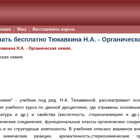
рация
Вход
Восстановить пароль
чать бесплатно Тюкавкина Н.А. - Органическа
авкина Н.А. - Органическая химия.
ская химия.
химия" - учебник под ред. Н.А. Тюкавкиной, рассматривает ос
я учебного курса по данной дисциплине, где отражены основные
атура и др.) и свойства (кислотность, стереоизомерия и др.
лические соединения, функциональные классы органических соед
 и их структурные компоненты. В учебнике описано взаимное вл
мические реакции, ароматичность,стереохимические пр