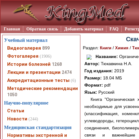
Главная
Обратная связь
Добавить материал
FAQ
Регист
Ска
Учебный материал
Видеогалерея
Раздел:
/
/
899
Книги
Химия
Тюк
Фотогалерея
(1906)
Название:
Органиче
Автор:
Тюкавкина Н.А.
Истории болезней
1268
Год издания:
2019
Лекции и презентации
2474
Размер:
18.04 МБ
Аккредитационные тесты
(6)
Формат:
pdf
Методические рекомендации
Язык:
Русский
1050
Книга "Органическая 
Научно-популярное
необходимые для усвоени
Статьи
(классификация, номенкл
Новости
(244)
углеводороды, гетероцик
Медицинская стандартизация
соединения, биополимеры
Нормативы экстренной и
связи и важнейшие хи