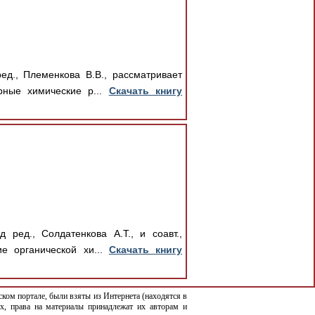
д., Племенкова В.В., рассматривает
рные химические р...
Скачать книгу
ред., Солдатенкова А.Т., и соавт.,
е органической хи...
Скачать книгу
ком портале, были взяты из Интернета (находятся в
х, права на материалы принадлежат их авторам и