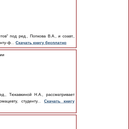
" под ред., Попкова В.А., и соавт.,
нту-ф...
Скачать книгу бесплатно
мии
д., Тюкавкиной Н.А., рассматривает
мацевту, студенту...
Скачать книгу