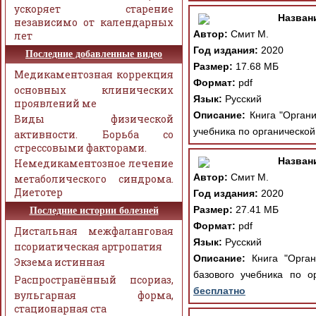
ускоряет старение
Назван
независимо от календарных
Автор:
Смит М.
лет
Год издания:
2020
Последние добавленные видео
Размер:
17.68 МБ
Медикаментозная коррекция
Формат:
pdf
основных клинических
Язык:
Русский
проявлений ме
Описание:
Книга "Органи
Виды физической
учебника по органическо
активности. Борьба со
стрессовыми факторами.
Назван
Немедикаментозное лечение
Автор:
Смит М.
метаболического синдрома.
Диетотер
Год издания:
2020
Размер:
27.41 МБ
Последние истории болезней
Формат:
pdf
Дистальная межфаланговая
Язык:
Русский
псориатическая артропатия
Описание:
Книга "Орган
Экзема истинная
базового учебника по 
Распространённый псориаз,
бесплатно
вульгарная форма,
стационарная ста