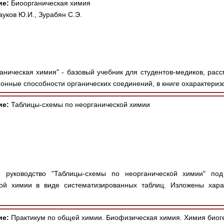
ие:
Биоорганическая химия
ауков Ю.И., Зурабян С.Э.
аническая химия" - базовый учебник для студентов-медиков, ра
онные способности органических соединений, в книге охарактериз
ие:
Таблицы-схемы по неорганической химии
 руководство "Таблицы-схемы по неорганической химии" под 
ой химии в виде систематизированных таблиц. Изложены харак
ие:
Практикум по общей химии. Биофизическая химия. Химия биог