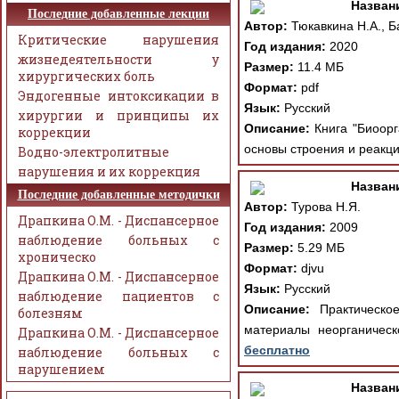
Назван
Последние добавленные лекции
Автор:
Тюкавкина Н.А., Б
Критические нарушения
Год издания:
2020
жизнедеятельности у
Размер:
11.4 МБ
хирургических боль
Формат:
pdf
Эндогенные интоксикации в
Язык:
Русский
хирургии и принципы их
Описание:
Книга "Биоорг
коррекции
основы строения и реакци
Водно-электролитные
нарушения и их коррекция
Назван
Последние добавленные методички
Автор:
Турова Н.Я.
Драпкина О.М. - Диспансерное
Год издания:
2009
наблюдение больных с
Размер:
5.29 МБ
хроническо
Формат:
djvu
Драпкина О.М. - Диспансерное
Язык:
Русский
наблюдение пациентов с
Описание:
Практическое
болезням
материалы неорганическ
Драпкина О.М. - Диспансерное
бесплатно
наблюдение больных с
нарушением
Назван