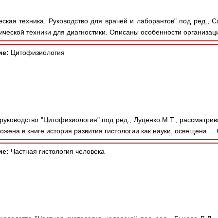
кая техника. Руководство для врачей и лаборантов" под ред., Са
ческой техники для диагностики. Описаны особенности организаци
ие:
Цитофизиология
руководство "Цитофизиология" под ред., Луценко М.Т., рассматрив
ожена в книге история развития гистологии как науки, освещена ...
ие:
Частная гистология человека