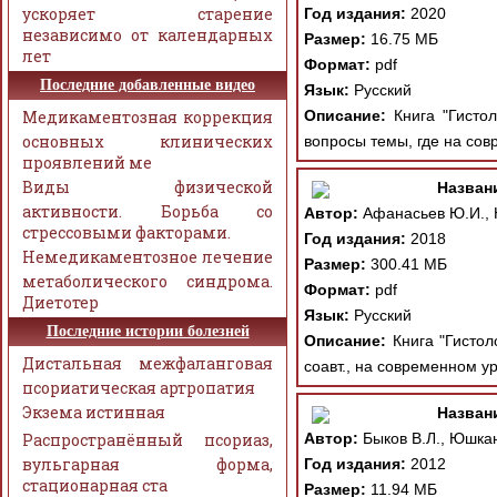
ускоряет старение
Год издания:
2020
независимо от календарных
Размер:
16.75 МБ
лет
Формат:
pdf
Последние добавленные видео
Язык:
Русский
Медикаментозная коррекция
Описание:
Книга "Гистол
основных клинических
вопросы темы, где на сов
проявлений ме
Виды физической
Назван
активности. Борьба со
Автор:
Афанасьев Ю.И., 
стрессовыми факторами.
Год издания:
2018
Немедикаментозное лечение
Размер:
300.41 МБ
метаболического синдрома.
Формат:
pdf
Диетотер
Язык:
Русский
Последние истории болезней
Описание:
Книга "Гистол
Дистальная межфаланговая
соавт., на современном у
псориатическая артропатия
Экзема истинная
Назван
Распространённый псориаз,
Автор:
Быков В.Л., Юшка
вульгарная форма,
Год издания:
2012
стационарная ста
Размер:
11.94 МБ