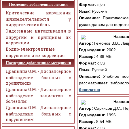
Последние добавленные лекции
Формат:
djvu
Язык:
Русский
Критические нарушения
Описание:
Практическое 
жизнедеятельности у
хирургических боль
руководством для подгото
Эндогенные интоксикации в
Назван
хирургии и принципы их
коррекции
Автор:
Гемонов В.В., Лав
Водно-электролитные
Год издания:
2002
нарушения и их коррекция
Размер:
4.88 МБ
Последние добавленные методички
Формат:
djvu
Язык:
Русский
Драпкина О.М. - Диспансерное
Описание:
Учебное посо
наблюдение больных с
хроническо
рассматривает эмбриол
Драпкина О.М. - Диспансерное
бесплатно
наблюдение пациентов с
болезням
Назван
Драпкина О.М. - Диспансерное
Автор:
Саркисов Д.С., Пе
наблюдение больных с
Год издания:
1996
нарушением
Размер:
8.54 МБ
Формат:
djvu