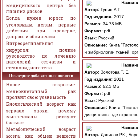
Назван
медицинского центра без
Автор:
Гунин А.Г.
лишних рисков
Год издания:
2017
Когда нужен юрист по
Размер:
34.73 МБ
уголовным делам: первые
действия при проверке,
Формат:
pdf
допросе и обвинении
Язык:
Русский
Витреоретинальная
Описание:
Книга "Гистоло
хирургия: полное
и эмбриологии тканей, ор
руководство по лечению
патологий сетчатки и
Назван
стекловидного тела
Автор:
Золотова Т. Е.
Последние добавленные новости
Год издания:
2021
Новое открытие:
Размер:
52.3 МБ
мелкоклеточный рак
Формат:
pdf
проявил свою уязвимость
Язык:
Русский
Биологический возраст как
Описание:
Книга "Гистол
зеркало эпохи: почему
дисциплины, где отражены
миллениалы рискуют
больше
Назван
Метаболический возраст
Автор:
Данилов Р.К., Боро
мозга: как обмен веществ