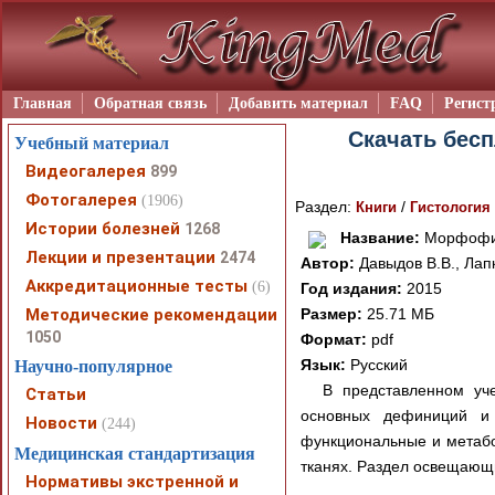
Главная
Обратная связь
Добавить материал
FAQ
Регист
Скачать бесп
Учебный материал
Видеогалерея
899
Фотогалерея
(1906)
Раздел:
/
Книги
Гистология
Истории болезней
1268
Название:
Морфофиз
Лекции и презентации
2474
Автор:
Давыдов В.В., Лап
Аккредитационные тесты
(6)
Год издания:
2015
Методические рекомендации
Размер:
25.71 МБ
1050
Формат:
pdf
Язык:
Русский
Научно-популярное
В представленном уче
Статьи
основных дефиниций и 
Новости
(244)
функциональные и метабо
Медицинская стандартизация
тканях. Раздел освещаю
Нормативы экстренной и