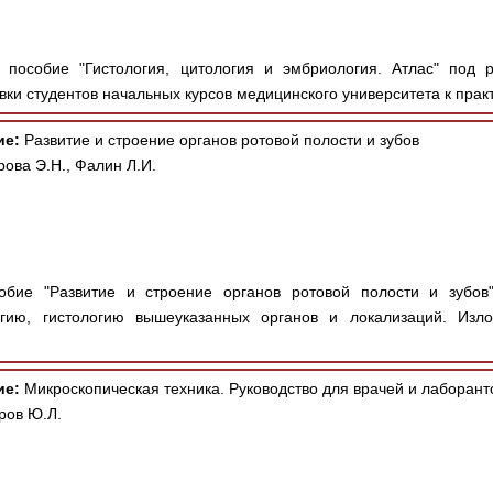
пособие "Гистология, цитология и эмбриология. Атлас" под ре
вки студентов начальных курсов медицинского университета к практ
ие:
Развитие и строение органов ротовой полости и зубов
рова Э.Н., Фалин Л.И.
бие "Развитие и строение органов ротовой полости и зубов" 
огию, гистологию вышеуказанных органов и локализаций. Изл
ие:
Микроскопическая техника. Руководство для врачей и лаборант
ров Ю.Л.