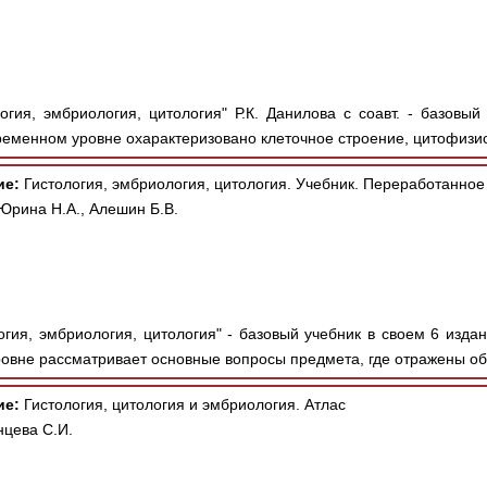
огия, эмбриология, цитология" Р.К. Данилова с соавт. - базовы
ременном уровне охарактеризовано клеточное строение, цитофизио
ие:
Гистология, эмбриология, цитология. Учебник. Переработанное
Юрина Н.А., Алешин Б.В.
огия, эмбриология, цитология" - базовый учебник в своем 6 изд
ровне рассматривает основные вопросы предмета, где отражены о
ие:
Гистология, цитология и эмбриология. Атлас
нцева С.И.