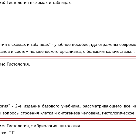
ие:
Гистология в схемах и таблицах.
гия в схемах и таблицах" - учебное пособие, где отражены соврем
ганов и систем человеческого организма, с большим количеством...
ие:
Гистология.
огия" - 2-е издание базового учебника, рассматривающего все 
 вопросы строения клетки и онтогенеза человека, гистологическое 
ие:
Гистология, эмбриология, цитология
вая Т.Г.