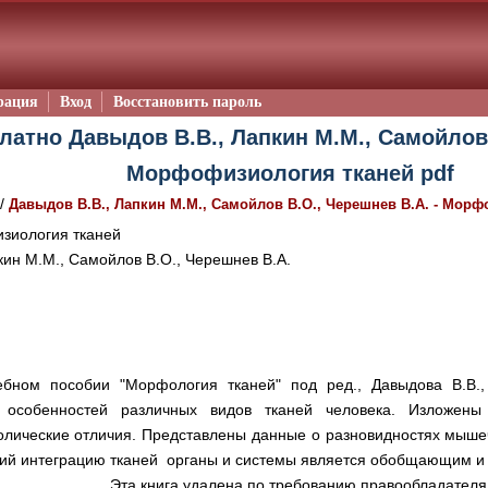
рация
Вход
Восстановить пароль
латно Давыдов В.В., Лапкин М.М., Самойлов 
Морфофизиология тканей pdf
/
Давыдов В.В., Лапкин М.М., Самойлов В.О., Черешнев В.А. - Мор
иология тканей
кин М.М., Самойлов В.О., Черешнев В.А.
бном пособии "Морфология тканей" под ред., Давыдова В.В.,
особенностей различных видов тканей человека. Изложены 
лические отличия. Представлены данные о разновидностях мыше
щий интеграцию тканей органы и системы является обобщающим
Эта книга удалена по требованию правообладателя