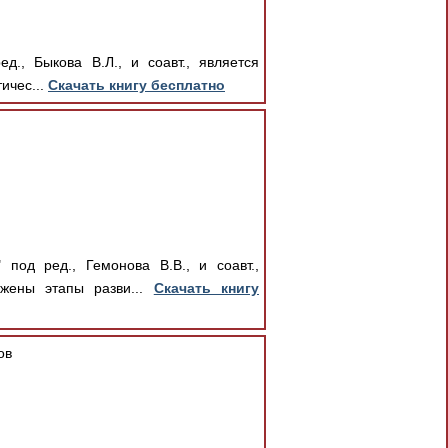
д., Быкова В.Л., и соавт., является
ичес...
Скачать книгу бесплатно
под ред., Гемонова В.В., и соавт.,
ожены этапы разви...
Скачать книгу
ов