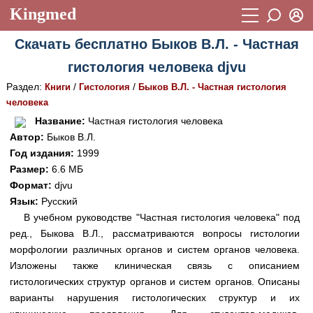
Kingmed
Вход
Скачать бесплатно Быков В.Л. - Частная
Учебный материал
Логин (E-mail):
гистология человека djvu
Видеогалерея
899
Раздел:
/
/
Книги
Гистология
Быков В.Л. - Частная гистология
Пароль
Фотогалерея
человека
(1906)
Название:
Частная гистология человека
Истории болезней
1268
Автор:
Быков В.Л.
Восстановить пароль
Год издания:
1999
Лекции и презентации
2474
Регистрация
Размер:
6.6 МБ
Вход
Аккредитационные тесты
Формат:
djvu
(6)
Язык:
Русский
Методические рекомендации
1050
В учебном руководстве "Частная гистология человека" под
ред., Быкова В.Л., рассматриваются вопросы гистологии
Научно-популярное
морфологии различных органов и систем органов человека.
Статьи
Изложены также клиническая связь с описанием
гистологических структур органов и систем органов. Описаны
Новости
(244)
варианты нарушения гистологических структур и их