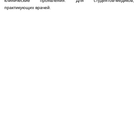
клинические проявления. Для студентов-медиков,
Медицинская стандартизация
практикующих врачей.
Нормативы экстренной и неотложной помощи
Нормы лабораторных и инструментальных
исследований
Обратная связь
Добавить материал
FAQ