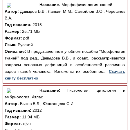
Название:
Морфофизиология тканей
Автор:
Давыдов В.В., Лапкин М.М., Самойлов В.О., Черешнев
В.А.
Год издания:
2015
Размер:
25.71 МБ
Формат:
pdf
Язык:
Русский
Описание:
В представленном учебном пособии "Морфология
тканей" под ред., Давыдова В.В., и соавт., рассматриваются
вопросы основных дефиниций и особенностей различных
видов тканей человека. Изложены их особеннос...
Скачать
книгу бесплатно
Название:
Гистология, цитология и
эмбриология. Атлас
Автор:
Быков В.Л., Юшканцева С.И.
Год издания:
2012
Размер:
11.94 МБ
Формат:
djvu