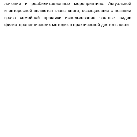
Медицинская стандартизация
лечении и реабилитационных мероприятиях. Актуальной
и интересной являются главы книги, освещающие с позиции
Нормативы экстренной и неотложной помощи
врача семейной практики использование частных видов
физиотерапевтических методик в практической деятельности.
Нормы лабораторных и инструментальных
исследований
Обратная связь
Добавить материал
FAQ