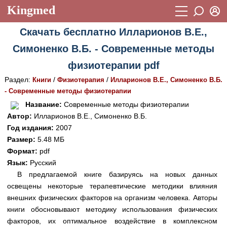
Kingmed
Вход
Скачать бесплатно Илларионов В.Е.,
Учебный материал
Логин (E-mail):
Симоненко В.Б. - Современные методы
Видеогалерея
899
физиотерапии pdf
Пароль
Фотогалерея
(1906)
Раздел:
/
/
Книги
Физиотерапия
Илларионов В.Е., Симоненко В.Б.
- Современные методы физиотерапии
Истории болезней
1268
Восстановить пароль
Название:
Современные методы физиотерапии
Лекции и презентации
2474
Регистрация
Автор:
Илларионов В.Е., Симоненко В.Б.
Год издания:
2007
Вход
Аккредитационные тесты
(6)
Размер:
5.48 МБ
Формат:
pdf
Методические рекомендации
1050
Язык:
Русский
Научно-популярное
В предлагаемой книге базируясь на новых данных
освещены некоторые терапевтические методики влияния
Статьи
внешних физических факторов на организм человека. Авторы
книги обосновывают методику использования физических
Новости
(244)
факторов, их оптимальное воздействие в комплексном