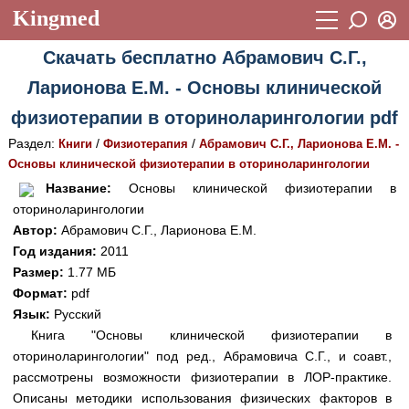
Kingmed
Вход
Скачать бесплатно Абрамович С.Г.,
Учебный материал
Логин (E-mail):
Ларионова Е.М. - Основы клинической
Видеогалерея
899
физиотерапии в оториноларингологии pdf
Пароль
Фотогалерея
(1906)
Раздел:
/
/
Книги
Физиотерапия
Абрамович С.Г., Ларионова Е.М. -
Основы клинической физиотерапии в оториноларингологии
Истории болезней
1268
Восстановить пароль
Название:
Основы клинической физиотерапии в
Лекции и презентации
2474
Регистрация
оториноларингологии
Автор:
Абрамович С.Г., Ларионова Е.М.
Вход
Аккредитационные тесты
(6)
Год издания:
2011
Размер:
1.77 МБ
Методические рекомендации
1050
Формат:
pdf
Научно-популярное
Язык:
Русский
Книга "Основы клинической физиотерапии в
Статьи
оториноларингологии" под ред., Абрамовича С.Г., и соавт.,
рассмотрены возможности физиотерапии в ЛОР-практике.
Новости
(244)
Описаны методики использования физических факторов в