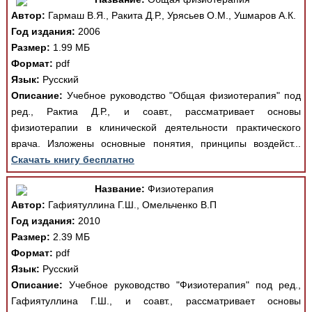
Автор:
Гармаш В.Я., Ракита Д.Р., Урясьев О.М., Ушмаров А.К.
Год издания:
2006
Размер:
1.99 МБ
Формат:
pdf
Язык:
Русский
Описание:
Учебное руководство "Общая физиотерапия" под
ред., Рактиа Д.Р., и соавт., рассматривает основы
физиотерапии в клинической деятельности практического
врача. Изложены основные понятия, принципы воздейст...
Скачать книгу бесплатно
Название:
Физиотерапия
Автор:
Гафиятуллина Г.Ш., Омельченко В.П
Год издания:
2010
Размер:
2.39 МБ
Формат:
pdf
Язык:
Русский
Описание:
Учебное руководство "Физиотерапия" под ред.,
Гафиятуллина Г.Ш., и соавт., рассматривает основы