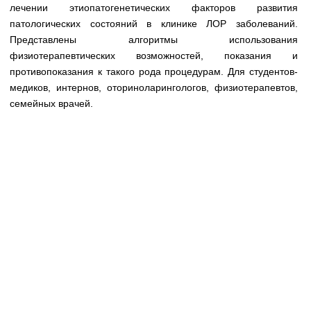
Медицинская стандартизация
лечении этиопатогенетических факторов развития
патологических состояний в клинике ЛОР заболеваний.
Нормативы экстренной и неотложной помощи
Представлены алгоритмы использования
физиотерапевтических возможностей, показания и
Нормы лабораторных и инструментальных
противопоказания к такого рода процедурам. Для студентов-
исследований
медиков, интернов, оториноларингологов, физиотерапевтов,
Обратная связь
семейных врачей.
Добавить материал
FAQ