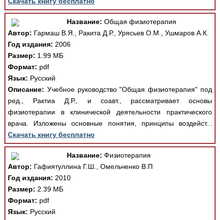
Скачать книгу бесплатно
Название:
Общая физиотерапия
Автор:
Гармаш В.Я., Ракита Д.Р., Урясьев О.М., Ушмаров А.К.
Год издания:
2006
Размер:
1.99 МБ
Формат:
pdf
Язык:
Русский
Описание:
Учебное руководство "Общая физиотерапия" под
ред., Рактиа Д.Р., и соавт., рассматривает основы
физиотерапии в клинической деятельности практического
врача. Изложены основные понятия, принципы воздейст...
Скачать книгу бесплатно
Название:
Физиотерапия
Автор:
Гафиятуллина Г.Ш., Омельченко В.П
Год издания:
2010
Размер:
2.39 МБ
Формат:
pdf
Язык:
Русский