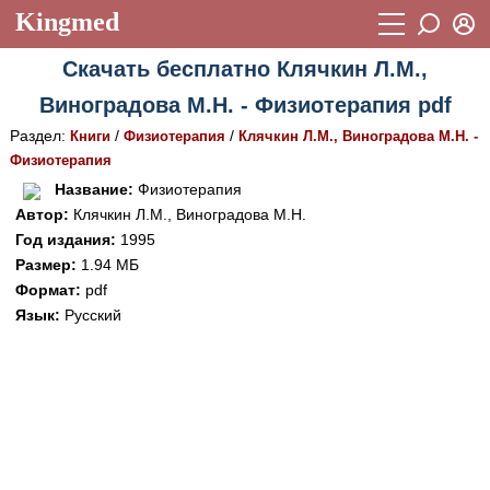
Kingmed
Вход
Скачать бесплатно Клячкин Л.М.,
Учебный материал
Логин (E-mail):
Виноградова М.Н. - Физиотерапия pdf
Видеогалерея
899
Раздел:
/
/
Книги
Физиотерапия
Клячкин Л.М., Виноградова М.Н. -
Пароль
Фотогалерея
Физиотерапия
(1906)
Название:
Физиотерапия
Истории болезней
1268
Автор:
Клячкин Л.М., Виноградова М.Н.
Восстановить пароль
Год издания:
1995
Лекции и презентации
2474
Регистрация
Размер:
1.94 МБ
Вход
Аккредитационные тесты
Формат:
pdf
(6)
Язык:
Русский
Методические рекомендации
1050
Научно-популярное
Статьи
Новости
(244)