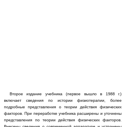
Медицинская стандартизация
Нормативы экстренной и неотложной помощи
Нормы лабораторных и инструментальных
исследований
Обратная связь
Добавить материал
FAQ
Второе издание учебника (первое вышло в 1988 г.)
включает сведения по истории физиотерапии, более
подробные представления о теории действия физических
факторов. При переработке учебника расширены и уточнены
представления по теории действия физических факторов.
Внесены сведения о современной аппаратуре и устранены