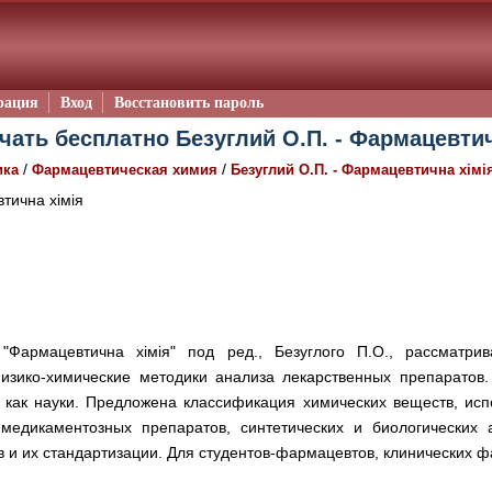
рация
Вход
Восстановить пароль
чать бесплатно Безуглий О.П. - Фармацевтич
/
/
ика
Фармацевтическая химия
Безуглий О.П. - Фармацевтична хімі
тична хімія
 "Фармацевтична хімія" под ред., Безуглого П.О., рассмат
изико-химические методики анализа лекарственных препаратов
как науки. Предложена классификация химических веществ, ис
медикаментозных препаратов, синтетических и биологических 
 и их стандартизации. Для студентов-фармацевтов, клинических ф