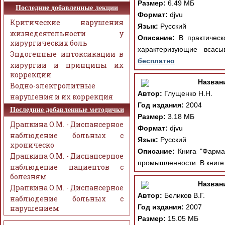
Размер:
6.49 МБ
Последние добавленные лекции
Формат:
djvu
Критические нарушения
Язык:
Русский
жизнедеятельности у
Описание:
В практическо
хирургических боль
характеризующие всасы
Эндогенные интоксикации в
бесплатно
хирургии и принципы их
коррекции
Назван
Водно-электролитные
Автор:
Глущенко Н.Н.
нарушения и их коррекция
Год издания:
2004
Последние добавленные методички
Размер:
3.18 МБ
Драпкина О.М. - Диспансерное
Формат:
djvu
наблюдение больных с
Язык:
Русский
хроническо
Описание:
Книга "Фармац
Драпкина О.М. - Диспансерное
промышленности. В книге
наблюдение пациентов с
болезням
Назван
Драпкина О.М. - Диспансерное
Автор:
Беликов В.Г.
наблюдение больных с
Год издания:
2007
нарушением
Размер:
15.05 МБ