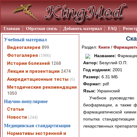
Главная
Обратная связь
Добавить материал
FAQ
Регист
Ска
Учебный материал
Видеогалерея
Раздел:
/
899
Книги
Фармацевт
Фотогалерея
(1906)
Название:
Фармацев
Автор:
Безуглий О.П.
Истории болезней
1268
Год издания:
2001
Лекции и презентации
2474
Размер:
6.31 МБ
Аккредитационные тесты
(6)
Формат:
pdf
Методические рекомендации
Язык:
Украинский
1050
Учебное руководство
Научно-популярное
биофармации, а также ф
Статьи
фармацевтической химии 
Новости
(244)
попытка стандартизации 
Медицинская стандартизация
лекарственных препаратов
Нормативы экстренной и