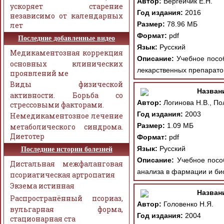
Автор:
Вергейчик Е.Н.
ускоряет старение
Год издания:
2016
независимо от календарных
Размер:
78.96 МБ
лет
Формат:
pdf
Последние добавленные видео
Язык:
Русский
Медикаментозная коррекция
Описание:
Учебное пособ
основных клинических
лекарственных препаратов
проявлений ме
Виды физической
Назван
активности. Борьба со
Автор:
Логинова Н.В., Пол
стрессовыми факторами.
Год издания:
2003
Немедикаментозное лечение
Размер:
1.09 МБ
метаболического синдрома.
Диетотер
Формат:
pdf
Язык:
Русский
Последние истории болезней
Описание:
Учебное пособ
Дистальная межфаланговая
анализа в фармации и би
псориатическая артропатия
Экзема истинная
Назван
Распространённый псориаз,
Автор:
Головенко Н.Я.
вульгарная форма,
Год издания:
2004
стационарная ста