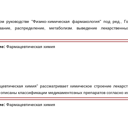
м руководстве "Физико-химическая фармакология" под ред., Г
вание, распределение, метаболизм. выведение лекарственны
ие:
Фармацевтическая химия
евтическая химия" рассматривает химическое строение лекарств
 описаны классификации медикаментозных препаратов согласно их
ие:
Фармацевтическая химия