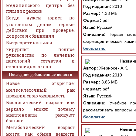
медицинского центра без
Год издания:
2010
лишних рисков
Размер:
4.33 МБ
Когда нужен юрист по
Формат:
pdf
уголовным делам: первые
Язык:
Русский
действия при проверке,
Описание:
Первая часть
допросе и обвинении
фармацевтической хими
Витреоретинальная
бесплатно
хирургия: полное
руководство по лечению
патологий сетчатки и
Назван
стекловидного тела
Автор:
Жерносек А.К.
Последние добавленные новости
Год издания:
2010
Размер:
3.86 МБ
Новое открытие:
Формат:
pdf
мелкоклеточный рак
проявил свою уязвимость
Язык:
Русский
Биологический возраст как
Описание:
Учебное посо
зеркало эпохи: почему
рассматривать вопросы ч
миллениалы рискуют
бесплатно
больше
Метаболический возраст
Назван
мозга: как обмен веществ