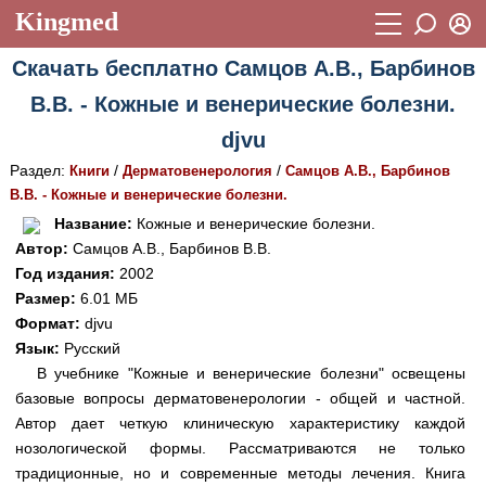
Kingmed
Вход
Скачать бесплатно Самцов А.В., Барбинов
Учебный материал
Логин (E-mail):
В.В. - Кожные и венерические болезни.
Видеогалерея
899
djvu
Пароль
Фотогалерея
(1906)
Раздел:
/
/
Книги
Дерматовенерология
Самцов А.В., Барбинов
В.В. - Кожные и венерические болезни.
Истории болезней
1268
Восстановить пароль
Название:
Кожные и венерические болезни.
Лекции и презентации
2474
Регистрация
Автор:
Самцов А.В., Барбинов В.В.
Год издания:
2002
Вход
Аккредитационные тесты
(6)
Размер:
6.01 МБ
Формат:
djvu
Методические рекомендации
1050
Язык:
Русский
Научно-популярное
В учебнике "Кожные и венерические болезни" освещены
базовые вопросы дерматовенерологии - общей и частной.
Статьи
Автор дает четкую клиническую характеристику каждой
нозологической формы. Рассматриваются не только
Новости
(244)
традиционные, но и современные методы лечения. Книга