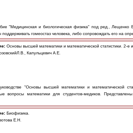
ие "Медицинская и биологическая физика" под ред., Лещенко В.Г
 поддерживать гомеостаз человека, либо сопровождать его на опр
ие:
Основы высшей математики и математической статистики. 2-е 
озовскийЛ.В., Капульцевич А.Е.
ководстве "Основы высшей математики и математической стат
ые вопросы математики для студентов-медиков. Представлены
ие:
Биофизика.
отова Е.Н.