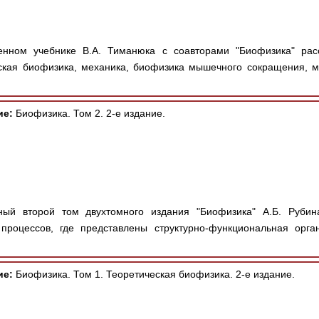
нном учебнике В.А. Тиманюка с соавторами "Биофизика" ра
ская биофизика, механика, биофизика мышечного сокращения, м
ие:
Биофизика. Том 2. 2-е издание.
ый второй том двухтомного издания "Биофизика" А.Б. Рубина
роцессов, где представлены структурно-функциональная орган
ие:
Биофизика. Том 1. Теоретическая биофизика. 2-е издание.