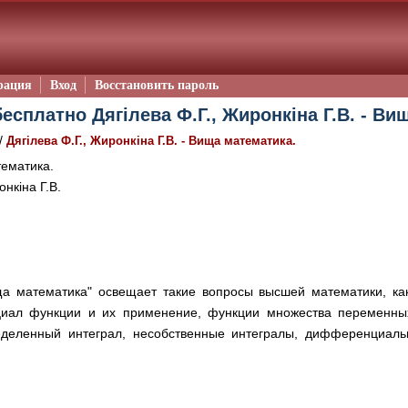
рация
Вход
Восстановить пароль
есплатно Дягілева Ф.Г., Жиронкіна Г.В. - Ви
/
Дягілева Ф.Г., Жиронкіна Г.В. - Вища математика.
ематика.
онкіна Г.В.
а математика" освещает такие вопросы высшей математики, ка
иал функции и их применение, функции множества переменных
еленный интеграл, несобственные интегралы, дифференциаль