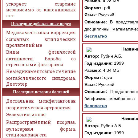
Размер:
4.28 МБ
ускоряет старение
Формат:
pdf
независимо от календарных
Язык:
Русский
лет
Описание:
В представле
Последние добавленные видео
дисциплины: математиче
Медикаментозная коррекция
бесплатно
основных клинических
проявлений ме
Назван
Виды физической
Автор:
Рубин А.Б.
активности. Борьба со
Год издания:
1999
стрессовыми факторами.
Размер:
4.34 МБ
Немедикаментозное лечение
Формат:
djvu
метаболического синдрома.
Диетотер
Язык:
Русский
Описание:
Представленн
Последние истории болезней
биофизика мембранных п
Дистальная межфаланговая
бесплатно
псориатическая артропатия
Экзема истинная
Назван
Распространённый псориаз,
Автор:
Рубин А.Б.
вульгарная форма,
Год издания:
1999
стационарная ста