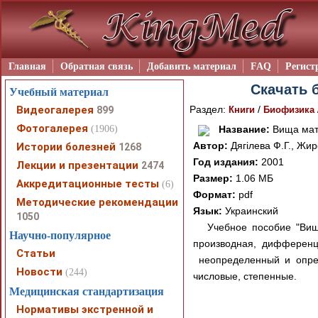
Главная
Обратная связь
Добавить материал
FAQ
Регист
Скачать б
Учебный материал
Видеогалерея
Раздел:
/
899
Книги
Биофизика
Фотогалерея
(1906)
Название:
Вища мат
Автор:
Дягілева Ф.Г., Жир
Истории болезней
1268
Год издания:
2001
Лекции и презентации
2474
Размер:
1.06 МБ
Аккредитационные тесты
(6)
Формат:
pdf
Методические рекомендации
Язык:
Украинский
1050
Учебное пособие "Вищ
Научно-популярное
производная, дифференц
Статьи
неопределенный и опред
Новости
(244)
числовые, степенные.
Медицинская стандартизация
Нормативы экстренной и