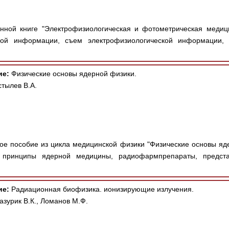
нной книге "Электрофизиологическая и фотометрическая медиц
ской информации, съем электрофизиологической информации, 
ие:
Физические основы ядерной физики.
стылев В.А.
е пособие из цикла медицинской физики "Физические основы яд
 принципы ядерной медицины, радиофармпрепараты, предста
ие:
Радиационная биофизика. ионизирующие излучения.
зурик В.К., Ломанов М.Ф.