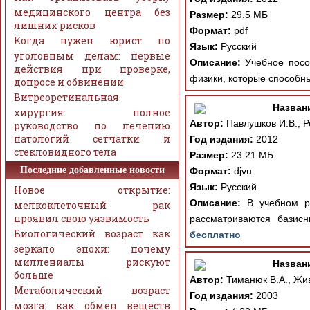
медицинского центра без
Размер:
29.5 МБ
лишних рисков
Формат:
pdf
Когда нужен юрист по
Язык:
Русский
уголовным делам: первые
Описание:
Учебное пособ
действия при проверке,
физики, которые способны
допросе и обвинении
Витреоретинальная
Назван
хирургия: полное
Автор:
Павлушков И.В., Р
руководство по лечению
патологий сетчатки и
Год издания:
2012
стекловидного тела
Размер:
23.21 МБ
Последние добавленные новости
Формат:
djvu
Язык:
Русский
Новое открытие:
Описание:
В учебном ру
мелкоклеточный рак
проявил свою уязвимость
рассматриваются базисн
Биологический возраст как
бесплатно
зеркало эпохи: почему
миллениалы рискуют
Назван
больше
Автор:
Тиманюк В.А., Жив
Метаболический возраст
Год издания:
2003
мозга: как обмен веществ