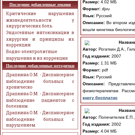
Размер:
4.02 МБ
Последние добавленные лекции
Формат:
djvu
Критические нарушения
Язык:
Русский
жизнедеятельности у
Описание:
Во втором изд
хирургических боль
вошли кинетика биологиче
Эндогенные интоксикации в
хирургии и принципы их
Назван
коррекции
Автор:
Рогаткин Д.А., Ги
Водно-электролитные
Год издания:
2007
нарушения и их коррекция
Размер:
1.31 МБ
Последние добавленные методички
Формат:
pdf
Драпкина О.М. - Диспансерное
Язык:
Русский
наблюдение больных с
Описание:
Представлен
хроническо
физиотерапевтам. Рассм
Драпкина О.М. - Диспансерное
книгу бесплатно
наблюдение пациентов с
болезням
Назван
Драпкина О.М. - Диспансерное
Автор:
Попечителев Е.П.,
наблюдение больных с
Год издания:
2002
нарушением
Размер:
4.04 МБ