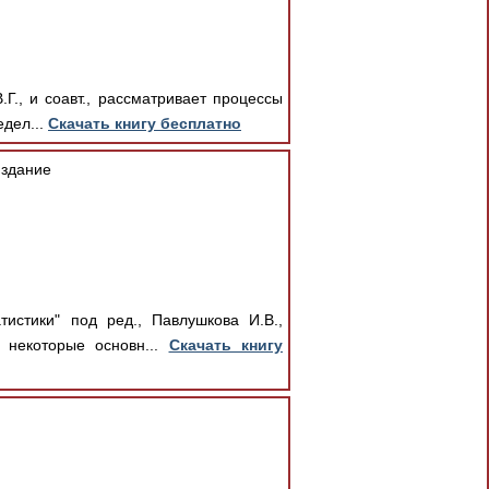
., и соавт., рассматривает процессы
едел...
Скачать книгу бесплатно
издание
истики" под ред., Павлушкова И.В.,
 некоторые основн...
Скачать книгу