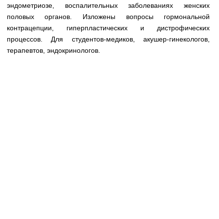
Медицинская стандартизация
эндометриозе, воспалительных заболеваниях женских
половых органов. Изложены вопросы гормональной
Нормативы экстренной и неотложной помощи
контрацепции, гиперпластических и дистрофических
процессов. Для студентов-медиков, акушер-гинекологов,
Нормы лабораторных и инструментальных
терапевтов, эндокринологов.
исследований
Обратная связь
Добавить материал
FAQ