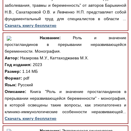
заболевания, травмы и беременность" от авторов Барыкиной
Н.В., Сахатаровой О.В. и Левченко Н.П. представляет собой
фундаментальный труд для специалистов в области ...
Скачать книгу бесплатно
Название:
Роль и значение
простагландинов в прерывании неразвивающейся
беременности. Монография.
Автор:
Назирова М.У., Каттаходжаева М.Х.
Год издания:
2023
Размер:
1.14 МБ
Формат:
pdf
Язык:
Русский
Описание:
Книга "Роль и значение простагландинов в
прерывании неразвивающейся беременности" - монография,
в которой освещены такие вопросы, как этиопатогенез и
клинико-иммунологические особенности неразвивающей...
Скачать книгу бесплатно
Название:
Эстетическая гинекология.