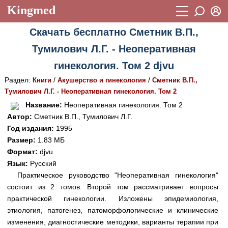
Kingmed
Вход
Скачать бесплатно Сметник В.П.,
Учебный материал
Логин (E-mail):
Тумилович Л.Г. - Неоперативная
Видеогалерея
899
гинекология. Том 2 djvu
Пароль
Фотогалерея
(1906)
Раздел:
/
/
Книги
Акушерство и гинекология
Сметник В.П.,
Тумилович Л.Г. - Неоперативная гинекология. Том 2
Истории болезней
1268
Восстановить пароль
Название:
Неоперативная гинекология. Том 2
Лекции и презентации
2474
Регистрация
Автор:
Сметник В.П., Тумилович Л.Г.
Год издания:
1995
Вход
Аккредитационные тесты
(6)
Размер:
1.83 МБ
Формат:
djvu
Методические рекомендации
1050
Язык:
Русский
Научно-популярное
Практическое руководство "Неоперативная гинекология"
состоит из 2 томов. Второй том рассматривает вопросы
Статьи
практической гинекологии. Изложены эпидемиология,
этиология, патогенез, патоморфологические и клинические
Новости
(244)
изменения, диагностические методики, варианты терапии при