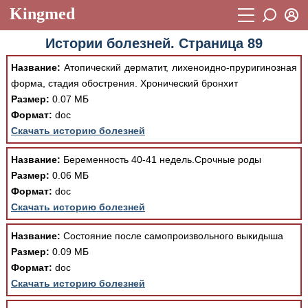
Kingmed
Вход
Истории болезней. Страница 89
Учебный материал
Логин (E-mail):
Название:
Атопический дерматит, лихеноидно-пруригинозная
Видеогалерея
899
форма, стадия обострения. Хронический бронхит
Пароль
Размер:
0.07 МБ
Фотогалерея
(1906)
Формат:
doc
Истории болезней
1268
Скачать историю болезней
Восстановить пароль
Лекции и презентации
2474
Регистрация
Название:
Беременность 40-41 недель.Срочные роды
Размер:
0.06 МБ
Вход
Аккредитационные тесты
(6)
Формат:
doc
Скачать историю болезней
Методические рекомендации
1050
Научно-популярное
Название:
Состояние после самопроизвольного выкидыша
Размер:
0.09 МБ
Статьи
Формат:
doc
Скачать историю болезней
Новости
(244)