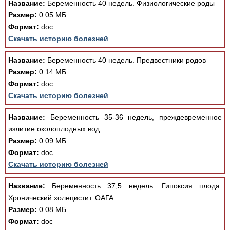
Название:
Беременность 40 недель. Физиологические роды
Медицинская стандартизация
Размер:
0.05 МБ
Нормативы экстренной и неотложной помощи
Формат:
doc
Скачать историю болезней
Нормы лабораторных и инструментальных
исследований
Название:
Беременность 40 недель. Предвестники родов
Размер:
0.14 МБ
Обратная связь
Добавить материал
Формат:
doc
FAQ
Скачать историю болезней
Название:
Беременность 35-36 недель, преждевременное
излитие околоплодных вод
Размер:
0.09 МБ
Формат:
doc
Скачать историю болезней
Название:
Беременность 37,5 недель. Гипоксия плода.
Хронический холецистит. ОАГА
Размер:
0.08 МБ
Формат:
doc