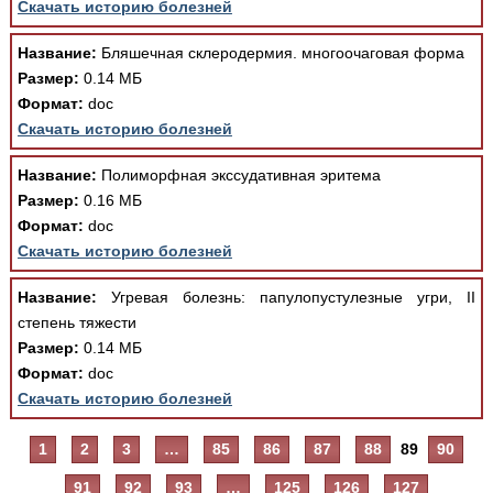
Скачать историю болезней
Название:
Бляшечная склеродермия. многоочаговая форма
Размер:
0.14 МБ
Формат:
doc
Скачать историю болезней
Название:
Полиморфная экссудативная эритема
Размер:
0.16 МБ
Формат:
doc
Скачать историю болезней
Название:
Угревая болезнь: папулопустулезные угри, II
степень тяжести
Размер:
0.14 МБ
Формат:
doc
Скачать историю болезней
1
2
3
…
85
86
87
88
89
90
91
92
93
…
125
126
127