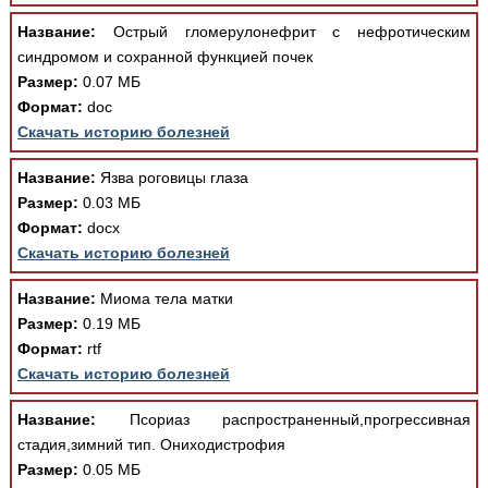
Медицинская стандартизация
Название:
Острый гломерулонефрит с нефротическим
Нормативы экстренной и неотложной помощи
синдромом и сохранной функцией почек
Размер:
0.07 МБ
Нормы лабораторных и инструментальных
Формат:
doc
исследований
Скачать историю болезней
Обратная связь
Добавить материал
Название:
Язва роговицы глаза
FAQ
Размер:
0.03 МБ
Формат:
docx
Скачать историю болезней
Название:
Миома тела матки
Размер:
0.19 МБ
Формат:
rtf
Скачать историю болезней
Название:
Псориаз распространенный,прогрессивная
стадия,зимний тип. Ониходистрофия
Размер:
0.05 МБ