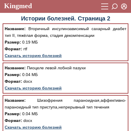
Kingmed
Вход
Истории болезней. Страница 2
Учебный материал
Логин (E-mail):
Название:
Вторичный инсулинзависимый сахарный диабет
Видеогалерея
899
тип II, тяжёлая форма, стадия декомпенсации
Пароль
Размер:
0.19 МБ
Фотогалерея
(1906)
Формат:
rtf
Истории болезней
1268
Скачать историю болезней
Восстановить пароль
Лекции и презентации
2474
Регистрация
Название:
Пиоцеле левой лобной пазухи
Размер:
0.04 МБ
Вход
Аккредитационные тесты
(6)
Формат:
docx
Скачать историю болезней
Методические рекомендации
1050
Научно-популярное
Название:
Шизофрения параноидная,аффективно-
параноидный тип приступа,непрерывный тип течения
Статьи
Размер:
0.04 МБ
Формат:
docx
Новости
(244)
Скачать историю болезней