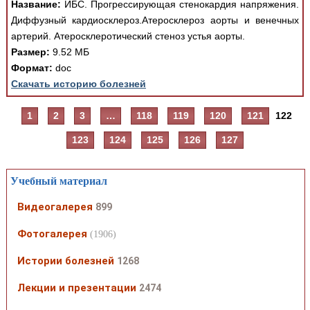
Название:
ИБС. Прогрессирующая стенокардия напряжения.
Диффузный кардиосклероз.Атеросклероз аорты и венечных
артерий. Атеросклеротический стеноз устья аорты.
Размер:
9.52 МБ
Формат:
doc
Скачать историю болезней
1
2
3
…
118
119
120
121
122
123
124
125
126
127
Учебный материал
Видеогалерея
899
Фотогалерея
(1906)
Истории болезней
1268
Лекции и презентации
2474