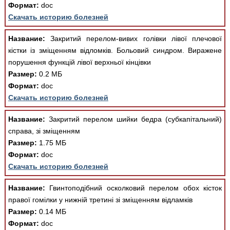
Медицинская стандартизация
Формат:
doc
Скачать историю болезней
Нормативы экстренной и неотложной помощи
Название:
Закритий перелом-вивих голівки лівої плечової
Нормы лабораторных и инструментальных
кістки із зміщенням відломків. Больовий синдром. Виражене
исследований
порушення функцій лівої верхньої кінцівки
Обратная связь
Размер:
0.2 МБ
Добавить материал
Формат:
doc
FAQ
Скачать историю болезней
Название:
Закритий перелом шийки бедра (субкапітальний)
справа, зі зміщенням
Размер:
1.75 МБ
Формат:
doc
Скачать историю болезней
Название:
Гвинтоподібний осколковий перелом обох кісток
правої гомілки у нижній третині зі зміщенням відламків
Размер:
0.14 МБ
Формат:
doc