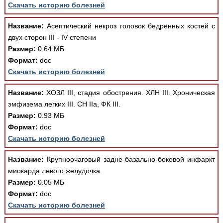
Скачать историю болезней
Название:
Асептический некроз головок бедренных костей с
двух сторон III - IV степени
Размер:
0.64 МБ
Формат:
doc
Скачать историю болезней
Название:
ХОЗЛ III, стадия обострения. ХЛН III. Хроническая
эмфизема легких III. СН IIа, ФК III.
Размер:
0.93 МБ
Формат:
doc
Скачать историю болезней
Название:
Крупноочаговый задне-базально-боковой инфаркт
миокарда левого желудочка
Размер:
0.05 МБ
Формат:
doc
Скачать историю болезней