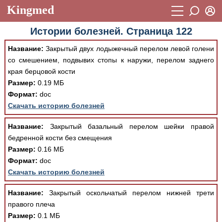
Kingmed
Вход
Истории болезней. Страница 122
Учебный материал
Логин (E-mail):
Название:
Закрытый двух лодыжечный перелом левой голени
Видеогалерея
899
со смешением, подвывих стопы к наружи, перелом заднего
Пароль
края берцовой кости
Фотогалерея
(1906)
Размер:
0.19 МБ
Истории болезней
1268
Формат:
doc
Восстановить пароль
Скачать историю болезней
Лекции и презентации
2474
Регистрация
Название:
Закрытый базальный перелом шейки правой
Вход
Аккредитационные тесты
(6)
бедренной кости без смещения
Размер:
0.16 МБ
Методические рекомендации
1050
Формат:
doc
Научно-популярное
Скачать историю болезней
Статьи
Название:
Закрытый оскольчатый перелом нижней трети
правого плеча
Новости
(244)
Размер:
0.1 МБ