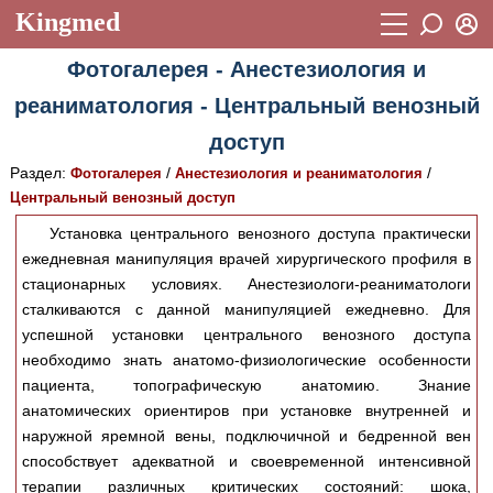
Kingmed
Вход
Фотогалерея - Анестезиология и
Учебный материал
Логин (E-mail):
реаниматология - Центральный венозный
Видеогалерея
899
доступ
Пароль
Фотогалерея
(1906)
Раздел:
/
/
Фотогалерея
Анестезиология и реаниматология
Центральный венозный доступ
Истории болезней
1268
Восстановить пароль
Установка центрального венозного доступа практически
Лекции и презентации
2474
Регистрация
ежедневная манипуляция врачей хирургического профиля в
Вход
стационарных условиях. Анестезиологи-реаниматологи
Аккредитационные тесты
(6)
сталкиваются с данной манипуляцией ежедневно. Для
Методические рекомендации
1050
успешной установки центрального венозного доступа
необходимо знать анатомо-физиологические особенности
Научно-популярное
пациента, топографическую анатомию. Знание
анатомических ориентиров при установке внутренней и
Статьи
наружной яремной вены, подключичной и бедренной вен
Новости
способствует адекватной и своевременной интенсивной
(244)
терапии различных критических состояний: шока,