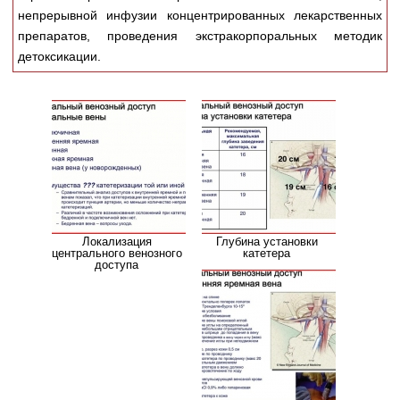
Медицинская стандартизация
непрерывной инфузии концентрированных лекарственных
препаратов, проведения экстракорпоральных методик
Нормативы экстренной и неотложной помощи
детоксикации.
Нормы лабораторных и инструментальных
исследований
Обратная связь
Добавить материал
FAQ
Локализация
Глубина установки
центрального венозного
катетера
доступа