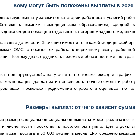
Кому могут быть положены выплаты в 2026 
циальную выплату зависит от категории работника и условий работ
аботники с высшим немедицинским образованием, средний м
рудники скорой помощи и отдельные категории младшего медицинс
название должности. Значение имеет и то, в какой медицинской орг
аммах ОМС, относится ли работа к первичному звену, районной
щи. Поэтому два сотрудника с похожими обязанностями, но в разн
ют при трудоустройстве уточнять не только оклад и график,
, компенсаций, доплат за интенсивность, ночные смены и работ
 сравнивает несколько предложений о работе и оценивает не тол
Размеры выплат: от чего зависит сумм
ый размер специальной социальной выплаты может различаться в 
а и численности населения в населенном пункте. Для отдельны
ма может достигать 50 000 рублей в месяц. Для среднего медици