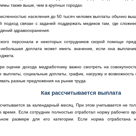
ммы также выше, чем в крупных городах.
численностью населения до 50 тысяч человек выплаты обычно выш
ой подход связан с задачей поддержать медиков там, где сложне
ждений здравоохранения.
кого персонала и некоторых сотрудников скорой помощи пре
небольшая доплата может иметь значение, если она выплачив
юджета.
при оценке дохода медработнику важно смотреть на совокупност
 выплаты, социальные доплаты, график, нагрузку и возможность 
вать разные предложения на рынке труда.
Как рассчитывается выплата
читывается за календарный месяц. При этом учитывается не толь
е время. Если сотрудник полностью отработал норму рабочего в
ьном размере для его категории. Если норма отработана н