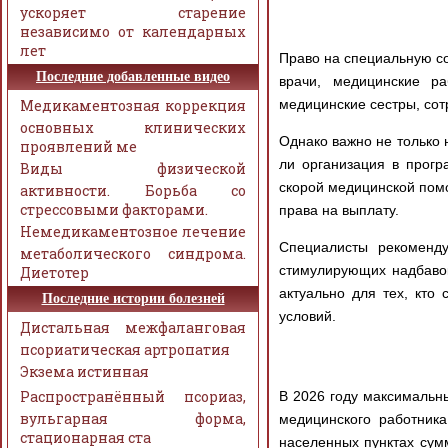
ускоряет старение
независимо от календарных
лет
Право на специальную со
Последние добавленные видео
врачи, медицинские р
Медикаментозная коррекция
медицинские сестры, сот
основных клинических
Однако важно не только 
проявлений ме
ли организация в прогр
Виды физической
скорой медицинской помо
активности. Борьба со
стрессовыми факторами.
права на выплату.
Немедикаментозное лечение
Специалисты рекоменду
метаболического синдрома.
стимулирующих надбавок
Диетотер
актуально для тех, кто
Последние истории болезней
условий.
Дистальная межфаланговая
псориатическая артропатия
Экзема истинная
Распространённый псориаз,
В 2026 году максимальн
вульгарная форма,
медицинского работник
стационарная ста
населенных пунктах сум