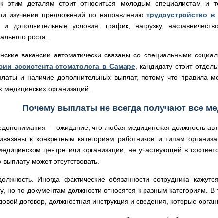
к этим деталям стоит относиться молодым специалистам и т
ри изучении предложений по направлению
трудоустройство в
о и дополнительные условия: график, нагрузку, наставничеств
ального роста.
нские вакансии автоматически связаны со специальными социа
сии ассистента стоматолога в Самаре
, кандидату стоит отдел
латы и наличие дополнительных выплат, потому что правила мог
х медицинских организаций.
Почему выплаты не всегда получают все ме
едопонимания — ожидание, что любая медицинская должность авто
вязаны к конкретным категориям работников и типам организа
медицинском центре или организации, не участвующей в соотве
выплату может отсутствовать.
олжность. Иногда фактические обязанности сотрудника кажутс
у, но по документам должности относятся к разным категориям. В
довой договор, должностная инструкция и сведения, которые орган