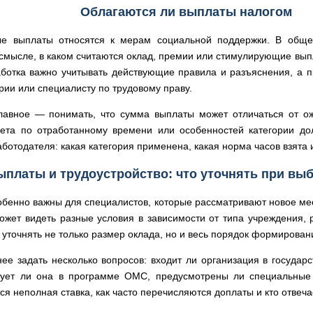
Облагаются ли выплаты налогом
е выплаты относятся к мерам социальной поддержки. В обще
смысле, в каком считаются оклад, премии или стимулирующие выпл
аботка важно учитывать действующие правила и разъяснения, а 
ерии или специалисту по трудовому праву.
лавное — понимать, что сумма выплаты может отличаться от ож
ета по отработанному времени или особенностей категории до
ботодателя: какая категория применена, какая норма часов взята и
ыплаты и трудоустройство: что уточнять при вы
енно важны для специалистов, которые рассматривают новое мест
жет видеть разные условия в зависимости от типа учреждения, р
 уточнять не только размер оклада, но и весь порядок формирован
нее задать несколько вопросов: входит ли организация в госуда
твует ли она в программе ОМС, предусмотрены ли специальные
ся неполная ставка, как часто перечисляются доплаты и кто отвеча