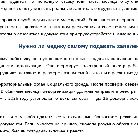
ник трудится на неполную ставку или часть месяца отсутст
ход позволяет учитывать реальную занятость сотрудника и данные
адровых служб медицинских учреждений: большинство спорных в
рректностью должности в штатном расписании и своевременным 
ательно относиться к документам при трудоустройстве и изменени
Нужно ли медику самому подавать заявле
кому работнику не нужно самостоятельно подавать заявление н
инская организация. Она формирует электронный реестр рабо
труднике, должности, размере назначаемой выплаты и расчетных д
территориальный орган Социального фонда. После проверки сведе
. В обычные месяцы медорганизации должны направлять реестры 
м в 2026 году установлен отдельный срок — до 15 декабря, исх
рить, что у работодателя есть актуальные банковские реквиз
окументы. Если выплата не пришла, сначала разумно обратиться
нить, был ли сотрудник включен в реестр.