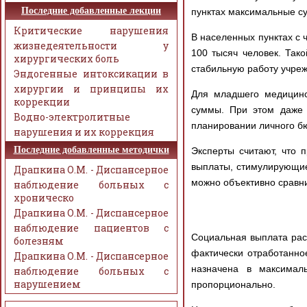
Последние добавленные лекции
пунктах максимальные су
Критические нарушения
В населенных пунктах с 
жизнедеятельности у
100 тысяч человек. Так
хирургических боль
стабильную работу учре
Эндогенные интоксикации в
хирургии и принципы их
Для младшего медицинс
коррекции
суммы. При этом даже 
Водно-электролитные
планировании личного б
нарушения и их коррекция
Последние добавленные методички
Эксперты считают, что 
выплаты, стимулирующие
Драпкина О.М. - Диспансерное
можно объективно сравни
наблюдение больных с
хроническо
Драпкина О.М. - Диспансерное
наблюдение пациентов с
Социальная выплата расс
болезням
фактически отработанно
Драпкина О.М. - Диспансерное
назначена в максимал
наблюдение больных с
нарушением
пропорционально.