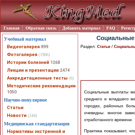
Главная
Обратная связь
Добавить материал
FAQ
Регист
Социальные 
Учебный материал
Видеогалерея
Раздел:
/
899
Статьи
Социальны
Фотогалерея
(1906)
Истории болезней
1268
Лекции и презентации
2474
Аккредитационные тесты
(6)
Методические рекомендации
1050
Социальные выплаты ме
среднего и младшего ме
Научно-популярное
городах, районных бол
Статьи
очевидны: многое зави
Новости
(244)
отработанного времени.
Медицинская стандартизация
Практика показывает, чт
Нормативы экстренной и