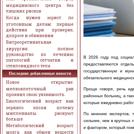
медицинского центра без
лишних рисков
Когда нужен юрист по
уголовным делам: первые
действия при проверке,
допросе и обвинении
Витреоретинальная
хирургия: полное
руководство по лечению
В 2026 году под социа
патологий сетчатки и
предоставляются отдел
стекловидного тела
государственную и мун
Последние добавленные новости
обязательного медицинск
Новое открытие:
мелкоклеточный рак
Проще говоря, речь ид
проявил свою уязвимость
районных больниц, а та
Биологический возраст как
которые ежедневно рабо
зеркало эпохи: почему
миллениалы рискуют
По мнению экспертов, 
больше
сильнее, чем в крупных 
Метаболический возраст
и фактором, который пом
мозга: как обмен веществ