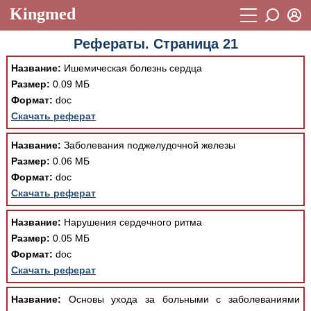
Kingmed
Вход
Рефераты. Страница 21
Учебный материал
Логин (E-mail):
Название:
Ишемическая болезнь сердца
Видеогалерея
899
Размер:
0.09 МБ
Пароль
Формат:
doc
Фотогалерея
(1906)
Скачать реферат
Истории болезней
1268
Восстановить пароль
Название:
Заболевания поджелудочной железы
Лекции и презентации
2474
Регистрация
Размер:
0.06 МБ
Формат:
doc
Вход
Аккредитационные тесты
(6)
Скачать реферат
Методические рекомендации
1050
Название:
Нарушения сердечного ритма
Научно-популярное
Размер:
0.05 МБ
Формат:
doc
Статьи
Скачать реферат
Новости
(244)
Название:
Основы ухода за больными с заболеваниями