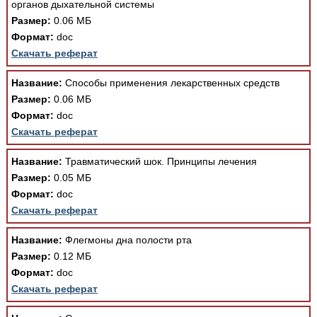
органов дыхательной системы
Медицинская стандартизация
Размер:
0.06 МБ
Нормативы экстренной и неотложной помощи
Формат:
doc
Скачать реферат
Нормы лабораторных и инструментальных
исследований
Название:
Способы применения лекарственных средств
Размер:
0.06 МБ
Обратная связь
Добавить материал
Формат:
doc
FAQ
Скачать реферат
Название:
Травматический шок. Принципы лечения
Размер:
0.05 МБ
Формат:
doc
Скачать реферат
Название:
Флегмоны дна полости рта
Размер:
0.12 МБ
Формат:
doc
Скачать реферат