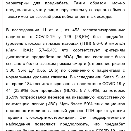
характерны для предиабета. Таким образом, можно
предположить, что у лиц с нарушением углеводного обмена
также имеется высокий риск неблагоприятных исходов.
В исследовании Li et al., из 453 госпитализированных
пациентов с COVID-19 у 129 (28,5%) был предиабет
(уровень глюкозы в плазме натощак (ГПН) 5,6–6,9 ммоль/л
и/или HbA1c 5,7–6,4%, что соответствует критериям
диагностики предиабета по ADA). Данное состояние было
связано с более высоким риском смерти (отношение рисков
3,30, 95% ДИ 0,65, 16,6) по сравнению с пациентами с
нормальным уровнем глюкозы. В исследовании Smith S. et
al, среди 184 госпитализированных пациентов с COVID-19 у
44 (23,9%) был предиабет (HbA1c 5,7–6,4%), из которых
15,9% потребовался перевод на инвазивную искусственную
вентиляцию легких (ИВЛ). Чуть более 50% этих пациентов
постоянно имели повышенный уровень ГПН при отсутствии
терапии глюкокортикостероидами. Эти предварительные
наблюдения позволяют предположить, что предиабет
гораздо более распространен у пациентов с COVID-19, чем