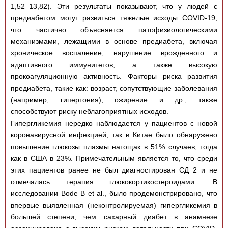
1,52–13,82). Эти результаты показывают, что у людей с
предиабетом могут развиться тяжелые исходы COVID-19,
что частично объясняется патофизиологическими
механизмами, лежащими в основе предиабета, включая
хроническое воспаление, нарушение врожденного и
адаптивного иммунитетов, а также высокую
прокоагуляционную активность. Факторы риска развития
предиабета, такие как: возраст, сопутствующие заболевания
(например, гипертония), ожирение и др., также
способствуют риску неблагоприятных исходов.
Гипергликемия нередко наблюдается у пациентов с новой
коронавирусной инфекцией, так в Китае было обнаружено
повышение глюкозы плазмы натощак в 51% случаев, тогда
как в США в 23%. Примечательным является то, что среди
этих пациентов ранее не был диагностирован СД 2 и не
отмечалась терапия глюкокортикостероидами. В
исследовании Bode B et al., было продемонстрировано, что
впервые выявленная (неконтролируемая) гипергликемия в
большей степени, чем сахарный диабет в анамнезе