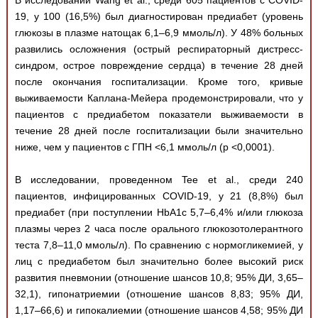
В исследовании Wang et al., среди 605 пациентов с COVID-
19, у 100 (16,5%) был диагностирован предиабет (уровень
глюкозы в плазме натощак 6,1–6,9 ммоль/л). У 48% больных
развились осложнения (острый респираторный дистресс-
синдром, острое повреждение сердца) в течение 28 дней
после окончания госпитализации. Кроме того, кривые
выживаемости Каплана-Мейера продемонстрировали, что у
пациентов с предиабетом показатели выживаемости в
течение 28 дней после госпитализации были значительно
ниже, чем у пациентов с ГПН <6,1 ммоль/л (р <0,0001).
В исследовании, проведенном Tee et al., среди 240
пациентов, инфицированных COVID-19, у 21 (8,8%) был
предиабет (при поступлении HbA1c 5,7–6,4% и/или глюкоза
плазмы через 2 часа после орального глюкозотолерантного
теста 7,8–11,0 ммоль/л). По сравнению с нормогликемией, у
лиц с предиабетом был значительно более высокий риск
развития пневмонии (отношение шансов 10,8; 95% ДИ, 3,65–
32,1), гипонатриемии (отношение шансов 8,83; 95% ДИ,
1,17–66,6) и гипокалиемии (отношение шансов 4,58; 95% ДИ