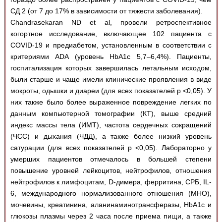
СД 2 (от 7 до 17% в зависимости от тяжести заболевания).
Chandrasekaran ND et al, провели ретроспективное
когортное исследование, включающее 102 пациента с
COVID-19 и предиабетом, установленным в соответствии с
критериями ADA (уровень HbA1c 5,7–6,4%). Пациенты,
госпитализация которых завершилась летальным исходом,
были старше и чаще имели клинические проявления в виде
мокроты, одышки и диареи (для всех показателей p <0,05). У
них также было более выраженное повреждение легких по
данным компьютерной томографии (КТ), выше средний
индекс массы тела (ИМТ), частота сердечных сокращений
(ЧСС) и дыхания (ЧДД), а также более низкий уровень
сатурации (для всех показателей p <0,05). Лабораторно у
умерших пациентов отмечалось в большей степени
повышение уровней лейкоцитов, нейтрофилов, отношения
нейтрофилов к лимфоцитам, D-димера, ферритина, СРБ, IL-
6, международного нормализованного отношения (МНО),
мочевины, креатинина, аланинаминотрансферазы, HbA1c и
глюкозы плазмы через 2 часа после приема пищи, а также