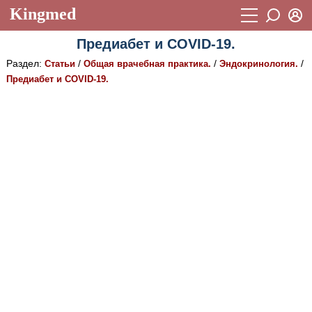
Kingmed
Вход
Предиабет и COVID-19.
Учебный материал
Логин (E-mail):
Раздел:
/
/
/
Статьи
Общая врачебная практика.
Эндокринология.
Видеогалерея
899
Предиабет и COVID-19.
Пароль
Фотогалерея
(1906)
Истории болезней
1268
Восстановить пароль
Лекции и презентации
2474
Регистрация
Вход
Аккредитационные тесты
(6)
Методические рекомендации
1050
Научно-популярное
Статьи
Новости
(244)