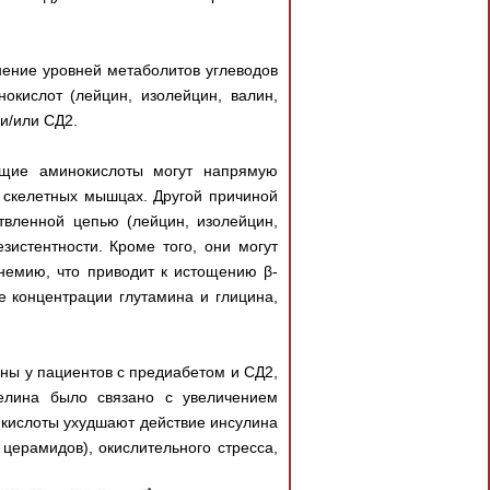
енение уровней метаболитов углеводов
окислот (лейцин, изолейцин, валин,
и/или СД2.
ющие аминокислоты могут напрямую
в скелетных мышцах. Другой причиной
вленной цепью (лейцин, изолейцин,
истентности. Кроме того, они могут
немию, что приводит к истощению β-
 концентрации глутамина и глицина,
ы у пациентов с предиабетом и СД2,
иелина было связано с увеличением
 кислоты ухудшают действие инсулина
церамидов), окислительного стресса,