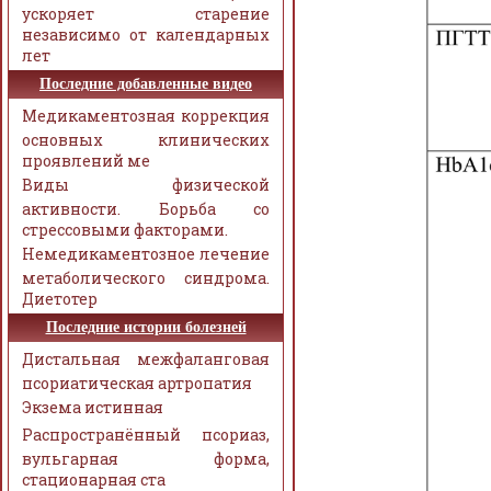
ускоряет старение
независимо от календарных
лет
Последние добавленные видео
Медикаментозная коррекция
основных клинических
проявлений ме
Виды физической
активности. Борьба со
стрессовыми факторами.
Немедикаментозное лечение
метаболического синдрома.
Диетотер
Последние истории болезней
Дистальная межфаланговая
псориатическая артропатия
Экзема истинная
Распространённый псориаз,
вульгарная форма,
стационарная ста