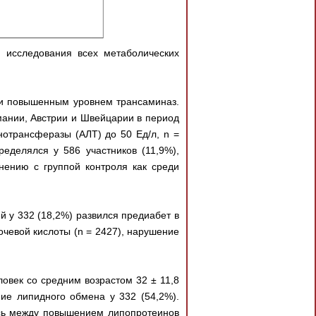
 исследования всех метаболических
м и повышенным уровнем трансаминаз.
мании, Австрии и Швейцарии в период
нотрансферазы (АЛТ) до 50 Ед/л, n =
еделялся у 586 участников (11,9%),
нению с группой контроля как среди
й у 332 (18,2%) развился предиабет в
чевой кислоты (n = 2427), нарушение
овек со средним возрастом 32 ± 11,8
ие липидного обмена у 332 (54,2%).
ась между повышением липопротеинов