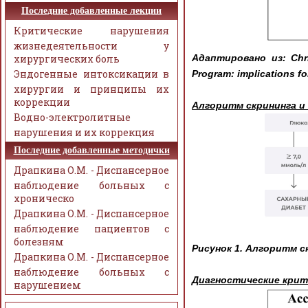
Последние добавленные лекции
Критические нарушения
жизнедеятельности у
хирургических боль
Адаптировано из: Chris
Эндогенные интоксикации в
Program: implications fo
хирургии и принципы их
коррекции
Алгоритм скрининга и
Водно-электролитные
нарушения и их коррекция
Последние добавленные методички
Драпкина О.М. - Диспансерное
наблюдение больных с
хроническо
Драпкина О.М. - Диспансерное
наблюдение пациентов с
болезням
Рисунок 1. Алгоритм с
Драпкина О.М. - Диспансерное
наблюдение больных с
Диагностические крит
нарушением