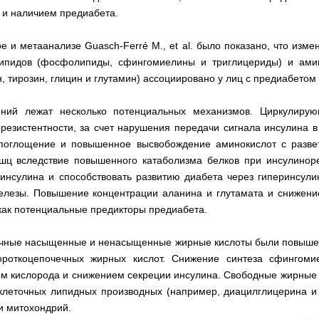
 и наличием предиабета.
е и метаанализе Guasch-Ferré M., et al. было показано, что изм
липидов (фосфолипиды, сфингомиелины и триглицериды) и амин
 тирозин, глицин и глутамин) ассоциировано у лиц с предиабетом 
ений лежат несколько потенциальных механизмов. Циркулиру
орезистентности, за счет нарушения передачи сигнала инсулина 
поглощение и повышенное высвобождение аминокислот с развет
шц вследствие повышенного катаболизма белков при инсулинорез
инсулина и способствовать развитию диабета через гиперинсули
елезы. Повышение концентрации аланина и глутамата и снижение
как потенциальные предикторы предиабета.
чные насыщенные и ненасыщенные жирные кислоты были повышен
ороткоцепочечных жирных кислот. Снижение синтеза сфингом
рм кислорода и снижением секреции инсулина. Свободные жирные
иклеточных липидных производных (например, диацилглицерина и 
и митохондрий.