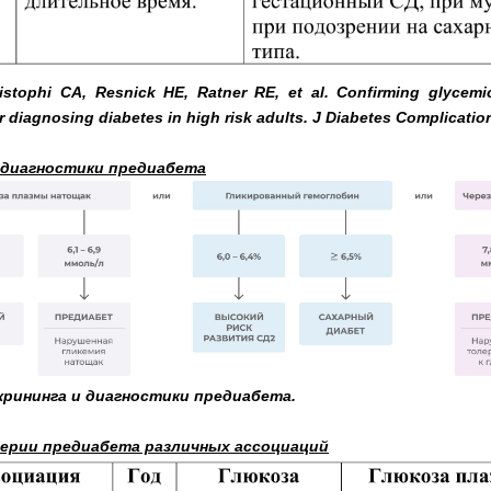
tophi CA, Resnick HE, Ratner RE, et al. Confirming glycemic
r diagnosing diabetes in high risk adults. J Diabetes Complicatio
 диагностики предиабета
крининга и диагностики предиабета.
ерии предиабета различных ассоциаций