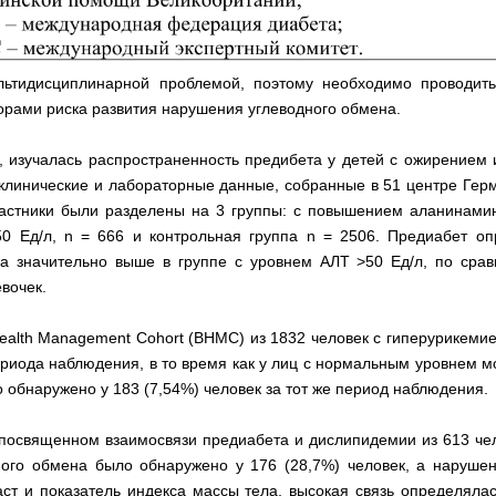
льтидисциплинарной проблемой, поэтому необходимо проводить
орами риска развития нарушения углеводного обмена.
al., изучалась распространенность предибета у детей с ожирение
клинические и лабораторные данные, собранные в 51 центре Гер
участники были разделены на 3 группы: с повышением аланинами
0 Ед/л, n = 666 и контрольная группа n = 2506. Предиабет опр
а значительно выше в группе с уровнем АЛТ >50 Ед/л, по срав
евочек.
Health Management Cohort (BHMC) из 1832 человек с гиперурикемие
риода наблюдения, в то время как у лиц с нормальным уровнем мо
 обнаружено у 183 (7,54%) человек за тот же период наблюдения.
 посвященном взаимосвязи предиабета и дислипидемии из 613 чел
ного обмена было обнаружено у 176 (28,7%) человек, а нарушен
аст и показатель индекса массы тела, высокая связь определял