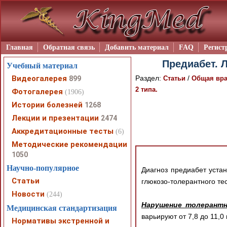
Главная
Обратная связь
Добавить материал
FAQ
Регист
Предиабет. Л
Учебный материал
Видеогалерея
Раздел:
/
899
Статьи
Общая вра
2 типа.
Фотогалерея
(1906)
Истории болезней
1268
Лекции и презентации
2474
Аккредитационные тесты
(6)
Методические рекомендации
1050
Научно-популярное
Диагноз предиабет уста
Статьи
глюкозо-толерантного тес
Новости
(244)
Нарушение толерантн
Медицинская стандартизация
варьируют от 7,8 до 11,0
Нормативы экстренной и