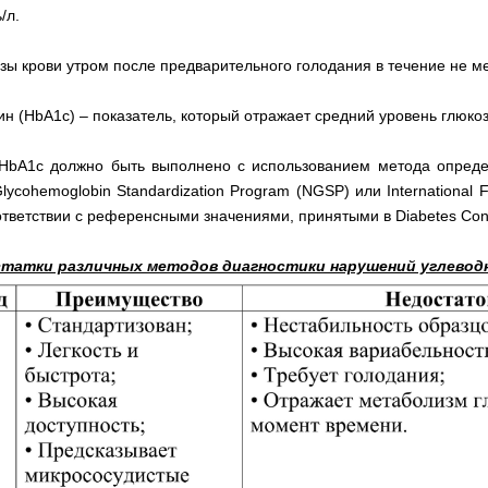
/л.
зы крови утром после предварительного голодания в течение не ме
н (HbA1c) – показатель, который отражает средний уровень глюкоз
 HbA1c должно быть выполнено с использованием метода опреде
lycohemoglobin Standardization Program (NGSP) или International Fe
тветствии с референсными значениями, принятыми в Diabetes Contro
татки различных методов диагностики нарушений углеводн