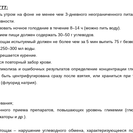
ГТТ:
ь утром на фоне не менее чем 3-дневного неограниченного питани
вности.
овать ночное голодание в течение 8–14 ч (можно пить воду).
ием пищи должен содержать 30–50 г углеводов.
тощак испытуемый должен не более чем за 5 мин выпить 75 г безв
 250–300 мл воды.
зрешается курение.
ся повторный забор крови.
ликолиза и ошибочных результатов определение концентрации гл
 быть центрифугирована сразу после взятия, или храниться при 
 (флуорид натрия).
евания;
нного приема препаратов, повышающих уровень гликемии (глю
аторы и др.).
тощак – нарушение углеводного обмена, характеризующееся 