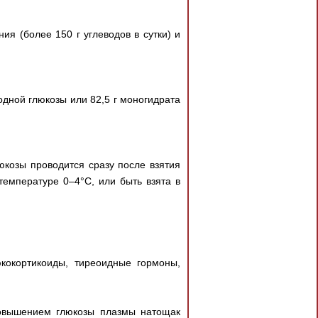
я (более 150 г углеводов в сутки) и
одной глюкозы или 82,5 г моногидрата
юкозы проводится сразу после взятия
температуре 0–4°С, или быть взята в
кокортикоиды, тиреоидные гормоны,
повышением глюкозы плазмы натощак