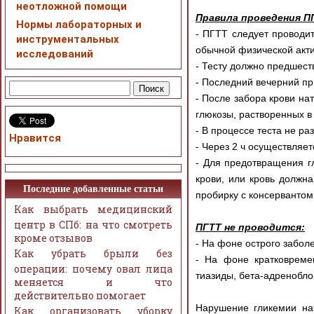
неотложной помощи
Правила проведения П
Нормы лабораторных и
- ПГТТ следует проводит
инструментальных
обычной физической акти
исследований
- Тесту должно предшеств
- Последний вечерний пр
- После забора крови на
глюкозы, растворенных в
- В процессе теста не ра
Нравится
- Через 2 ч осуществляет
- Для предотвращения г
крови, или кровь должна
Последние добавленные статьи
пробирку с консервантом
Как выбрать медицинский
центр в СПб: на что смотреть
ПГТТ не проводится:
кроме отзывов
- На фоне острого забол
Как убрать брыли без
- На фоне кратковреме
операции: почему овал лица
тиазиды, бета-адреноблок
меняется и что
действительно помогает
Нарушение гликемии на
Как организовать уборку