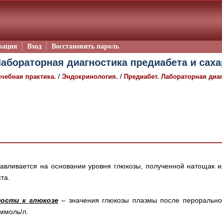
рация
Вход
Восстановить пароль
абораторная диагностика предиабета и сахар
/
/
чебная практика.
Эндокринология.
Предиабет. Лабораторная диаг
навливается на основании уровня глюкозы, полученной натощак и
та.
ости к глюкозе
– значения глюкозы плазмы после пероральног
 ммоль/л.