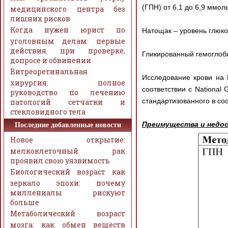
(ГПН) от 6,1 до 6,9 ммоль
медицинского центра без
лишних рисков
Когда нужен юрист по
Натощак – уровень глюко
уголовным делам: первые
действия при проверке,
Гликированный гемоглоби
допросе и обвинении
Витреоретинальная
Исследование крови на
хирургия: полное
соответствии с National G
руководство по лечению
стандартизованного в соо
патологий сетчатки и
стекловидного тела
Преимущества и недос
Последние добавленные новости
Новое открытие:
мелкоклеточный рак
проявил свою уязвимость
Биологический возраст как
зеркало эпохи: почему
миллениалы рискуют
больше
Метаболический возраст
мозга: как обмен веществ