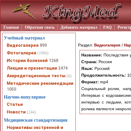
Главная
Обратная связь
Добавить материал
FAQ
Регист
Учебный материал
Видеогалерея
Раздел:
/
899
Видеогалерея
Нар
Фотогалерея
(1906)
Название:
Последствия у
Истории болезней
1268
Страна:
Россия
Лекции и презентации
2474
Язык:
Русский
Продолжительность:
10
Аккредитационные тесты
(6)
Формат:
mp4
Методические рекомендации
Социальный ролик, напр
1050
Интервью с кодозависимы
Научно-популярное
интервью с людьми, кот
Статьи
ролика являются некролог
Новости
(244)
Медицинская стандартизация
Нормативы экстренной и