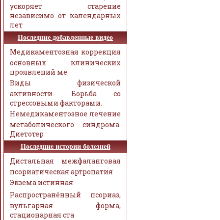
ускоряет старение
независимо от календарных
лет
Последние добавленные видео
Медикаментозная коррекция
основных клинических
проявлений ме
Виды физической
активности. Борьба со
стрессовыми факторами.
Немедикаментозное лечение
метаболического синдрома.
Диетотер
Последние истории болезней
Дистальная межфаланговая
псориатическая артропатия
Экзема истинная
Распространённый псориаз,
вульгарная форма,
стационарная ста