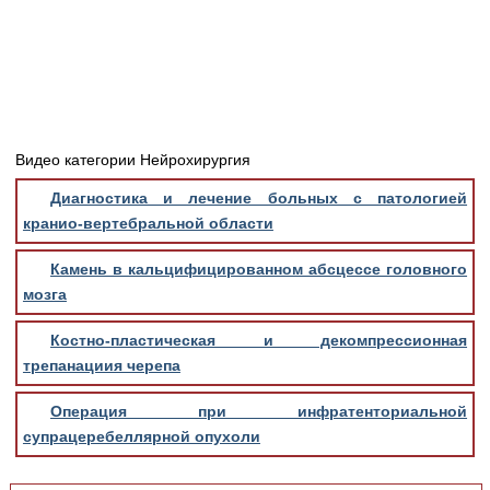
Медицинская стандартизация
Нормативы экстренной и неотложной помощи
Нормы лабораторных и инструментальных
исследований
Обратная связь
Видео категории Нейрохирургия
Добавить материал
Диагностика и лечение больных с патологией
FAQ
кранио-вертебральной области
Камень в кальцифицированном абсцессе головного
мозга
Костно-пластическая и декомпрессионная
трепанациия черепа
Операция при инфратенториальной
супрацеребеллярной опухоли