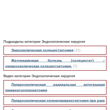
Медицинская стандартизация
Нормативы экстренной и неотложной помощи
Нормы лабораторных и инструментальных
исследований
Обратная связь
Добавить материал
Подразделы категории Эндоскопическая хирургия
FAQ
Эндоскопическая холецистэктомия
(11)
Желчекаменная болезнь (холецистит) –
лапароскопическая холецистэктомия.
(7)
Видео категории Эндоскопическая хирургия
Лапароскопическая радикальная антеградная
панкреатоспленэктомия
Лапароскопическая спленопанкреатэктомия при раке