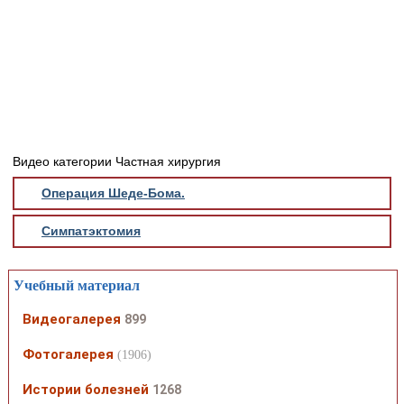
Медицинская стандартизация
Нормативы экстренной и неотложной помощи
Нормы лабораторных и инструментальных
исследований
Обратная связь
Добавить материал
Видео категории Частная хирургия
FAQ
Операция Шеде-Бома.
Симпатэктомия
Учебный материал
Видеогалерея
899
Фотогалерея
(1906)
Истории болезней
1268