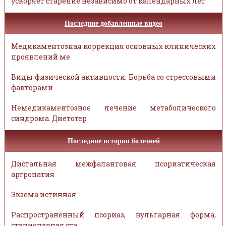
ускоряет старение независимо от календарных лет
Последние добавленные видео
Медикаментозная коррекция основных клинических
проявлений ме
Виды физической активности. Борьба со стрессовыми
факторами.
Немедикаментозное лечение метаболического
синдрома. Диетотер
Последние истории болезней
Дистальная межфаланговая псориатическая
артропатия
Экзема истинная
Распространённый псориаз, вульгарная форма,
стационарная ста