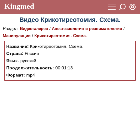
Kingmed
Вход
Видео Крикотиреотомия. Схема.
Учебный материал
Логин (E-mail):
Раздел:
/
/
Видеогалерея
Анестезиология и реаниматология
Видеогалерея
899
/
Манипуляции
Крикотиреотомия. Схема.
Пароль
Фотогалерея
Название:
Крикотиреотомия. Схема.
(1906)
Страна:
Россия
Истории болезней
1268
Язык:
русский
Восстановить пароль
Продолжительность:
00:01:13
Лекции и презентации
2474
Регистрация
Формат:
mp4
Вход
Аккредитационные тесты
(6)
Методические рекомендации
1050
Научно-популярное
Статьи
Новости
(244)