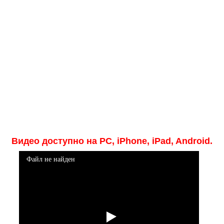
Медицинская стандартизация
Нормативы экстренной и неотложной помощи
Нормы лабораторных и инструментальных
исследований
Обратная связь
Добавить материал
FAQ
Видео доступно на PC, iPhone, iPad, Android.
Файл не найден