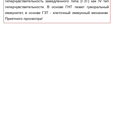
гиперчувствительность замедленного типа (ГЗТ) как IV тип
Медицинская стандартизация
гиперчувствительности. В основе ГНТ лежит гуморальный
Нормативы экстренной и неотложной помощи
иммунитет, в основе ГЗТ - клеточный иммунный механизм.
Приятного просмотра!
Нормы лабораторных и инструментальных
исследований
Обратная связь
Добавить материал
FAQ