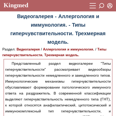
Kingmed
Вход
Видеогалерея - Аллергология и
Учебный материал
Логин (E-mail):
иммунология. - Типы
Видеогалерея
899
гиперчувствительности. Трехмерная
Пароль
Фотогалерея
(1906)
модель.
Истории болезней
1268
Раздел:
/
/
Видеогалерея
Аллергология и иммунология.
Типы
Восстановить пароль
гиперчувствительности. Трехмерная модель.
Лекции и презентации
2474
Регистрация
Представленный раздел видеогалереи "Типы
Вход
Аккредитационные тесты
(6)
гиперчувствительности" рассматривает видеообзоры
гиперчувствительности немедленного и замедленного типов.
Методические рекомендации
1050
Иммунологические механизмы гиперчувствительности
обуславливают формировании патологического иммунного
Научно-популярное
ответа на раздражитель. В современной классификации
Статьи
выделяют гиперчувствительность немедленного типа (ГНТ),
к которой относятся анафилактический, цитотоксический и
Новости
(244)
иммунокомплексный тип гиперчувствительности, и