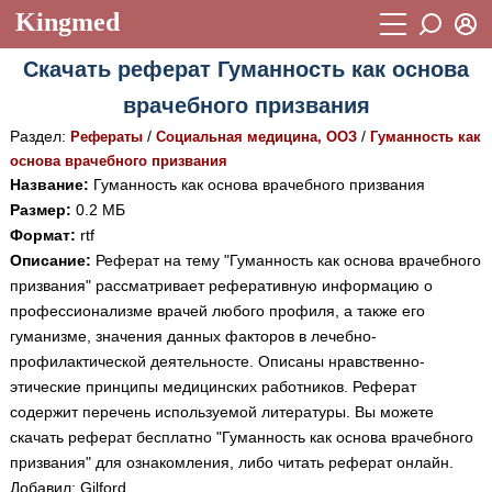
Kingmed
Вход
Скачать реферат Гуманность как основа
Учебный материал
Логин (E-mail):
врачебного призвания
Видеогалерея
899
Раздел:
/
/
Рефераты
Социальная медицина, ООЗ
Гуманность как
Пароль
Фотогалерея
основа врачебного призвания
(1906)
Название:
Гуманность как основа врачебного призвания
Истории болезней
1268
Размер:
0.2 МБ
Восстановить пароль
Формат:
rtf
Лекции и презентации
2474
Регистрация
Описание:
Реферат на тему "Гуманность как основа врачебного
Вход
призвания" рассматривает реферативную информацию о
Аккредитационные тесты
(6)
профессионализме врачей любого профиля, а также его
Методические рекомендации
1050
гуманизме, значения данных факторов в лечебно-
профилактической деятельносте. Описаны нравственно-
Научно-популярное
этические принципы медицинских работников. Реферат
содержит перечень используемой литературы. Вы можете
Статьи
скачать реферат бесплатно "Гуманность как основа врачебного
Новости
(244)
призвания" для ознакомления, либо читать реферат онлайн.
Добавил: Gilford